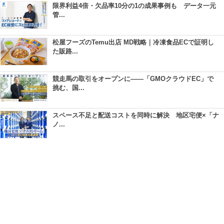
限界利益4倍・欠品率10分の1の成果事例も データ一元
管...
松屋フーズのTemu出店 MD戦略｜冷凍食品ECで証明し
た販路...
競走馬の取引をオープンに――「GMOクラウドEC」で
挑む、国...
スペース不足と配送コストを同時に解決 地区宅便×「ナ
ノ...