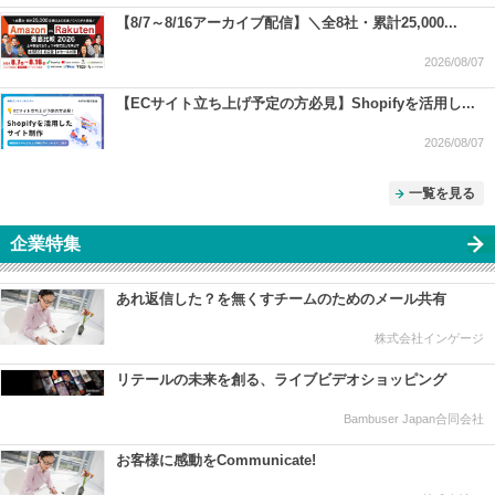
【8/7～8/16アーカイブ配信】＼全8社・累計25,000...
2026/08/07
【ECサイト立ち上げ予定の方必見】Shopifyを活用し...
2026/08/07
一覧を見る
企業特集
あれ返信した？を無くすチームのためのメール共有
株式会社インゲージ
リテールの未来を創る、ライブビデオショッピング
Bambuser Japan合同会社
お客様に感動をCommunicate!