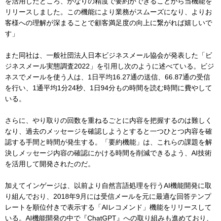
を活用したところ、かなりの精度で要約ができることから当機能を
リリースしました。この機能により業務がスムーズになり、よりお
客様への理解が深まることで顧客満足度の向上に繋がれば嬉しいで
す」
また同社は、一般社団法人日本ビジネスメール協会が発表した「ビ
ジネスメール実態調査2022」を引用し次のように述べている。ビジ
ネスでメールを使う人は、1日平均16.27通の送信、66.87通の受信
を行い、1通平均1分24秒、1日94分もの時間を読む時間に費やして
いる。
さらに、やり取りの回数を重ねるごとに内容を把握するのは難しく
なり、過去のメッセージを確認しようとすると一つひとつ内容を確
認する手間と時間が発生する。「要約機能」は、これらの課題を解
決しメッセージ内容の確認にかける時間を削減できるよう、AI技術
を活用して開発されたのだ。
加えてインゲージは、以前より自然言語処理を行うAI機能開発に取
り組んでおり、2018年9月には受信メールを元に最適な回答テンプ
レートを順位付きで表示する「AIレコメンド」機能をリリースして
いる。AI機能開発の中で『ChatGPT』への取り組みも進めており、