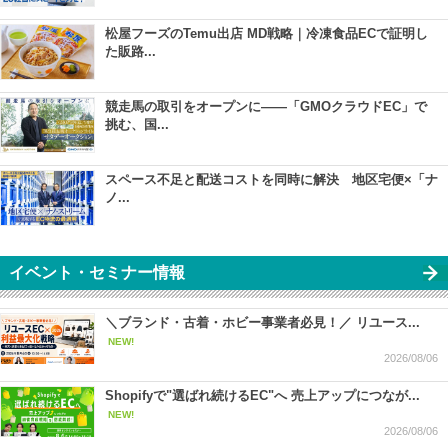
松屋フーズのTemu出店 MD戦略｜冷凍食品ECで証明し
た販路...
競走馬の取引をオープンに――「GMOクラウドEC」で
挑む、国...
スペース不足と配送コストを同時に解決 地区宅便×「ナ
ノ...
イベント・セミナー情報
＼ブランド・古着・ホビー事業者必見！／ リユース...
NEW!
2026/08/06
Shopifyで"選ばれ続けるEC"へ 売上アップにつなが...
NEW!
2026/08/06