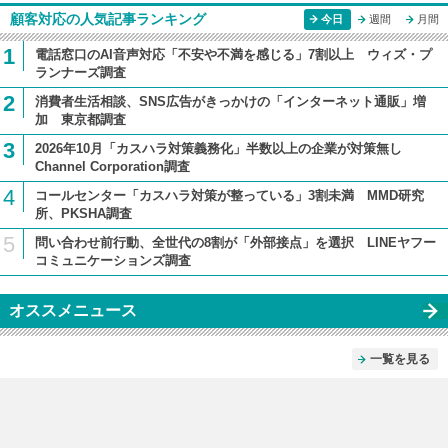
顧客対応の人気記事ランキング
今日
週間
月間
1
電話窓口のAI音声対応「不安や不満を感じる」7割以上 ウィズ・プ
ランナーズ調査
2
消費者生活相談、SNS広告がきっかけの「インターネット通販」増
加 東京都調査
3
2026年10月「カスハラ対策義務化」半数以上の企業が対策無し
Channel Corporation調査
4
コールセンター「カスハラ対策が整っている」3割未満 MMD研究
所、PKSHA調査
5
問い合わせ前行動、全世代の8割が「外部接点」を選択 LINEヤフー
コミュニケーションズ調査
オススメニュース
一覧を見る