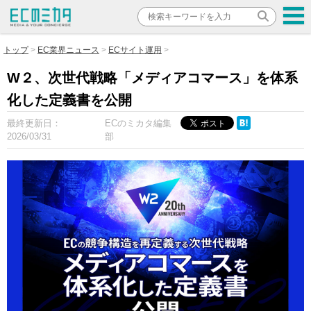
トップ
EC業界ニュース
ECサイト運用
W２、次世代戦略「メディアコマース」を体系
化した定義書を公開
最終更新日：
ECのミカタ編集
2026/03/31
部