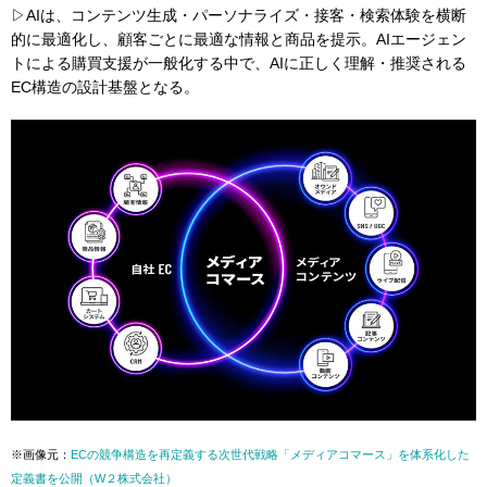
▷AIは、コンテンツ生成・パーソナライズ・接客・検索体験を横断
的に最適化し、顧客ごとに最適な情報と商品を提示。AIエージェン
トによる購買支援が一般化する中で、AIに正しく理解・推奨される
EC構造の設計基盤となる。
※画像元：
ECの競争構造を再定義する次世代戦略「メディアコマース」を体系化した
定義書を公開（W２株式会社）