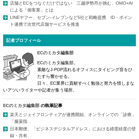
店舗とECをつなぐだけではない 三越伊勢丹が挑む、OMO×AI
による「個客業」とは
LINEヤフー、セブン-イレブンなど5社と戦略提携 ID・ポイン
ト連携で次世代店舗サービスを推進
記者プロフィール
ECのミカタ編集部
ECのミカタ編集部。
素敵なJ-POP流れるオフィスにタイピング音をひ
たすら響かせる。
日々、EC業界に貢献すべく勉強と努力を惜しまな
いアツいライターや記者が集う場所。
ECのミカタ編集部
の執筆記事
楽天とジェイフロンティアが連携開始、オンラインでの「診療」
「服薬指...
日本郵便、「ビジネスデジタルアドレス」における緯度経度の登
録・共有...