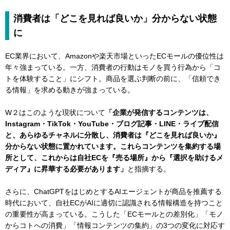
消費者は「どこを見れば良いか」分からない状態
に
EC業界において、Amazonや楽天市場といったECモールの優位性は
年々強まっている。一方、消費者の行動はモノを買う行為から「コ
トを体験すること」にシフト。商品を選ぶ判断の前に、「信頼でき
る情報」を求める動きが強まっている。
W２はこのような現状について
「企業が発信するコンテンツは、
Instagram・TikTok・YouTube・ブログ記事・LINE・ライブ配信
と、あらゆるチャネルに分散し、消費者は『どこを見れば良いか』
分からない状態に置かれています。これらコンテンツを集約する場
所として、これからは自社ECを『売る場所』から『選択を助けるメ
ディア』に昇華する必要があります」
と指摘する。
さらに、ChatGPTをはじめとするAIエージェントが商品を推薦する
時代において、自社ECがAIに適切に認識される情報構造を持つこと
の重要性が高まっている。こうした「ECモールとの差別化」「モノ
からコトへの消費」「情報コンテンツの集約」の3つの変化に対応す