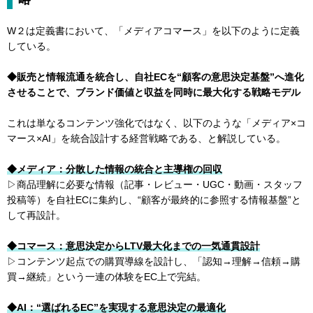
W２は定義書において、「メディアコマース」を以下のように定義
している。
◆販売と情報流通を統合し、自社ECを“顧客の意思決定基盤”へ進化
させることで、ブランド価値と収益を同時に最大化する戦略モデル
これは単なるコンテンツ強化ではなく、以下のような「メディア×コ
マース×AI」を統合設計する経営戦略である、と解説している。
◆メディア：分散した情報の統合と主導権の回収
▷商品理解に必要な情報（記事・レビュー・UGC・動画・スタッフ
投稿等）を自社ECに集約し、“顧客が最終的に参照する情報基盤”と
して再設計。
◆コマース：意思決定からLTV最大化までの一気通貫設計
▷コンテンツ起点での購買導線を設計し、「認知→理解→信頼→購
買→継続」という一連の体験をEC上で完結。
◆AI：“選ばれるEC”を実現する意思決定の最適化