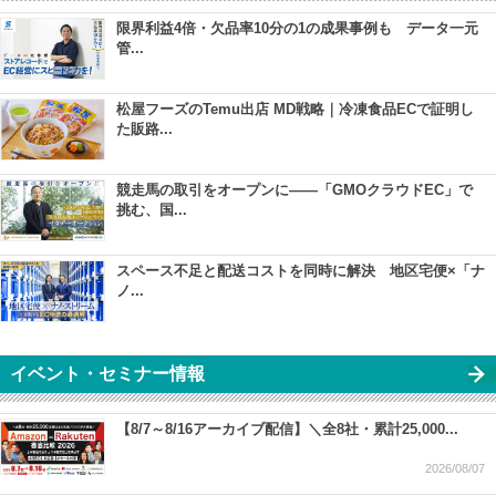
限界利益4倍・欠品率10分の1の成果事例も データ一元
管...
松屋フーズのTemu出店 MD戦略｜冷凍食品ECで証明し
た販路...
競走馬の取引をオープンに――「GMOクラウドEC」で
挑む、国...
スペース不足と配送コストを同時に解決 地区宅便×「ナ
ノ...
イベント・セミナー情報
【8/7～8/16アーカイブ配信】＼全8社・累計25,000...
2026/08/07