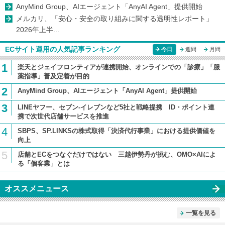
AnyMind Group、AIエージェント「AnyAI Agent」提供開始
メルカリ、「安心・安全の取り組みに関する透明性レポート」
2026年上半...
ECサイト運用の人気記事ランキング
今日
週間
月間
1
楽天とジェイフロンティアが連携開始、オンラインでの「診療」「服
薬指導」普及定着が目的
2
AnyMind Group、AIエージェント「AnyAI Agent」提供開始
3
LINEヤフー、セブン-イレブンなど5社と戦略提携 ID・ポイント連
携で次世代店舗サービスを推進
4
SBPS、SP.LINKSの株式取得「決済代行事業」における提供価値を
向上
5
店舗とECをつなぐだけではない 三越伊勢丹が挑む、OMO×AIによ
る「個客業」とは
オススメニュース
一覧を見る