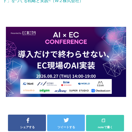
ド」をつくる戦略と実践~（W２株式会社）
シェアする
ツイートする
noteで書く