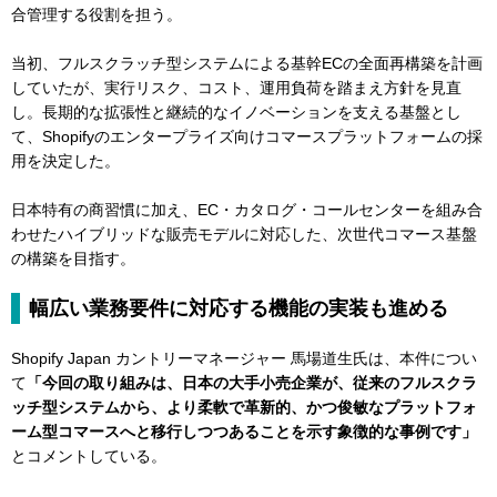
合管理する役割を担う。
当初、フルスクラッチ型システムによる基幹ECの全面再構築を計画
していたが、実行リスク、コスト、運用負荷を踏まえ方針を見直
し。長期的な拡張性と継続的なイノベーションを支える基盤とし
て、Shopifyのエンタープライズ向けコマースプラットフォームの採
用を決定した。
日本特有の商習慣に加え、EC・カタログ・コールセンターを組み合
わせたハイブリッドな販売モデルに対応した、次世代コマース基盤
の構築を目指す。
幅広い業務要件に対応する機能の実装も進める
Shopify Japan カントリーマネージャー 馬場道生氏は、本件につい
て
「今回の取り組みは、日本の大手小売企業が、従来のフルスクラ
ッチ型システムから、より柔軟で革新的、かつ俊敏なプラットフォ
ーム型コマースへと移行しつつあることを示す象徴的な事例です」
とコメントしている。