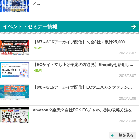
ノ...
イベント・セミナー情報
【8/7～8/16アーカイブ配信】＼全8社・累計25,000...
NEW!
2026/08/07
【ECサイト立ち上げ予定の方必見】Shopifyを活用し...
NEW!
2026/08/07
【8/8～8/16アーカイブ配信】ECフェスカンファレン...
2026/08/08
Amazon？楽天？自社EC？ECチャネル別の攻略方法を...
2026/08/08
一覧を見る