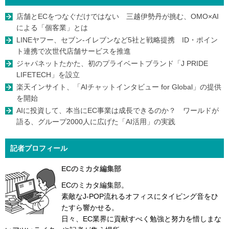
店舗とECをつなぐだけではない 三越伊勢丹が挑む、OMO×AI
による「個客業」とは
LINEヤフー、セブン-イレブンなど5社と戦略提携 ID・ポイン
ト連携で次世代店舗サービスを推進
ジャパネットたかた、初のプライベートブランド「J PRIDE
LIFETECH」を設立
楽天インサイト、「AIチャットインタビュー for Global」の提供
を開始
AIに投資して、本当にEC事業は成長できるのか？ ワールドが
語る、グループ2000人に広げた「AI活用」の実践
記者プロフィール
ECのミカタ編集部
ECのミカタ編集部。
素敵なJ-POP流れるオフィスにタイピング音をひ
たすら響かせる。
日々、EC業界に貢献すべく勉強と努力を惜しまな