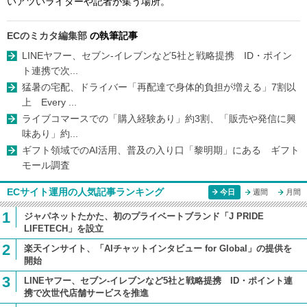
いアツいライターや記者が集う場所。
ECのミカタ編集部
の執筆記事
LINEヤフー、セブン-イレブンなど5社と戦略提携 ID・ポイン
ト連携で次...
猛暑の宅配、ドライバー「再配達で身体的負担が増える」7割以
上 Every ...
ライブコマースでの「購入経験あり」約3割、「販売や発信に興
味あり」約...
ギフト領域でのAI活用、普及の入り口「黎明期」にある ギフト
モール調査
ECサイト運用の人気記事ランキング
今日
週間
月間
1
ジャパネットたかた、初のプライベートブランド「J PRIDE
LIFETECH」を設立
2
楽天インサイト、「AIチャットインタビュー for Global」の提供を
開始
3
LINEヤフー、セブン-イレブンなど5社と戦略提携 ID・ポイント連
携で次世代店舗サービスを推進