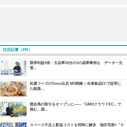
注目記事（PR）
限界利益4倍・欠品率10分の1の成果事例も データ一元
管...
松屋フーズのTemu出店 MD戦略｜冷凍食品ECで証明し
た販路...
競走馬の取引をオープンに――「GMOクラウドEC」で
挑む、国...
スペース不足と配送コストを同時に解決 地区宅便×「ナ