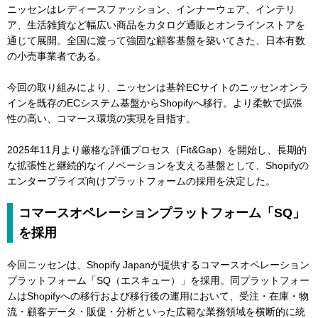
ニッセンはレディースファッション、インナーウェア、インテリ
ア、生活雑貨など幅広い商品をカタログ通販とオンラインストアを
通じて展開。全国に渡って強固な顧客基盤を築いてきた、日本有数
の小売事業者である。
今回の取り組みにより、ニッセンは基幹ECサイトのニッセンオンラ
インを既存のECシステム基盤からShopifyへ移行。より柔軟で拡張
性の高い、コマース環境の実現を目指す。
2025年11月より厳格な評価プロセス（Fit&Gap）を開始し、長期的
な拡張性と継続的なイノベーションを支える基盤として、Shopifyの
エンタープライズ向けプラットフォームの採用を決定した。
コマースオペレーションプラットフォーム「SQ」
を採用
今回ニッセンは、Shopify Japanが提供するコマースオペレーション
プラットフォーム「SQ（エスキュー）」を採用。同プラットフォー
ムはShopifyへの移行および移行後の運用において、受注・在庫・物
流・顧客データ・販促・分析といった広範な業務領域を横断的に統