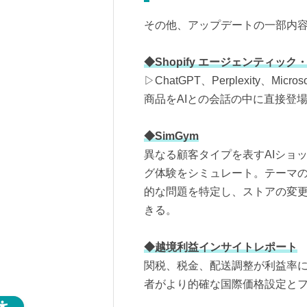
その他、アップデートの一部内
◆Shopify エージェンティッ
▷ChatGPT、Perplexity、Mi
商品をAIとの会話の中に直接登
◆SimGym
異なる顧客タイプを表すAIショ
グ体験をシミュレート。テーマ
的な問題を特定し、ストアの変
きる。
◆越境利益インサイトレポート
関税、税金、配送調整が利益率
者がより的確な国際価格設定と