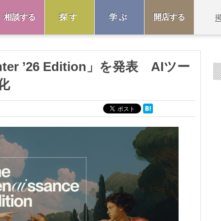
相談する
探す
学ぶ
開店する
nter ’26 Edition」を発表 AIツー
化