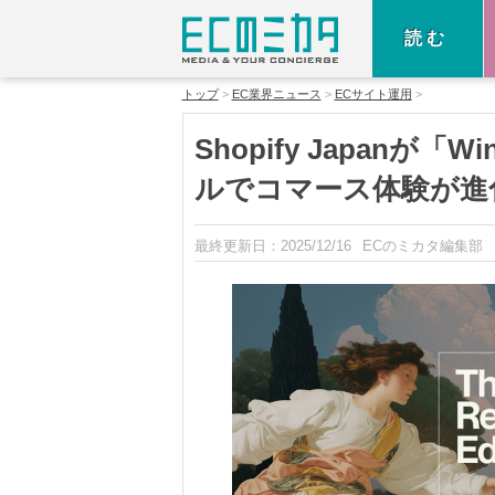
読む
トップ
EC業界ニュース
ECサイト運用
Shopify Japanが「Wi
ルでコマース体験が進
最終更新日：
2025/12/16
ECのミカタ編集部