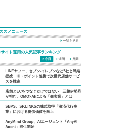
ススメニュース
一覧を見る
Cサイト運用の人気記事ランキング
今日
週間
月間
LINEヤフー、セブン-イレブンなど5社と戦略
提携 ID・ポイント連携で次世代店舗サービ
スを推進
店舗とECをつなぐだけではない 三越伊勢丹
が挑む、OMO×AIによる「個客業」とは
SBPS、SP.LINKSの株式取得「決済代行事
業」における提供価値を向上
AnyMind Group、AIエージェント「AnyAI
Agent」提供開始