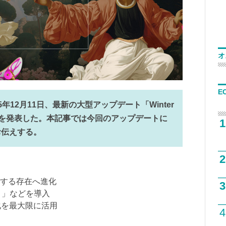
オ
E
2025年12月11日、最新の大型アップデート「Winter
ssance」を発表した。本記事では今回のアップデートに
1
お伝えする。
2
支援する存在へ進化
3
ト」などを導入
進化を最大限に活用
4