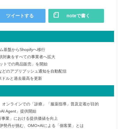
ツイートする
noteで書く
盤からShopifyへ移行
」提供対象をすべての事業者へ拡大
チャットでの商品販売」を開始
などのアプリプッシュ通知を自動配信
6億米ドルと過去最高を更新
、オンラインでの「診療」「服薬指導」普及定着が目的
yAI Agent」提供開始
済代行事業」における提供価値を向上
伊勢丹が挑む、OMO×AIによる「個客業」とは