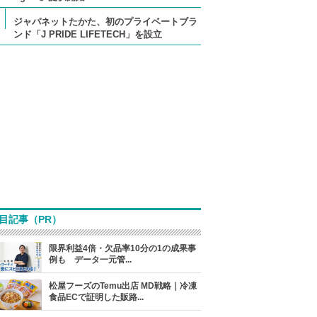
ジャパネットたかた、初のプライベートブラ
ンド「J PRIDE LIFETECH」を設立
目記事（PR）
限界利益4倍・欠品率10分の1の成果事
例も データ一元管...
松屋フーズのTemu出店 MD戦略｜冷凍
食品ECで証明した販路...