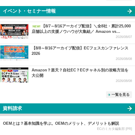
イベント・セミナー情報
【8/7～8/16アーカイブ配信】＼全8社・累計25,000
NEW!
店舗以上の支援ノウハウが大集結／ Amazon vs
Rakuten 徹底比較 2026 ー 上半期振り返り＆下半期で売
2026/08/07
上を伸ばす SEO・広告・セール対策 ー
【8/8～8/16アーカイブ配信】ECフェスカンファレンス
2026
2026/08/08
Amazon？楽天？自社EC？ECチャネル別の攻略方法を
大公開
2026/08/08
一覧を見る
資料請求
OEMとは？基本知識を学ぶ。OEMのメリット、デメリットも解説
ECのミカタ編集部 [PR]