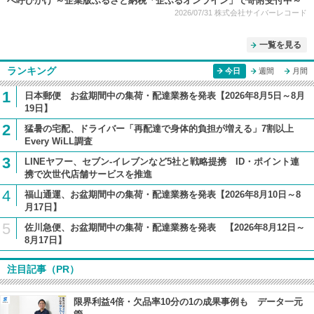
へ呼びかけ ～企業版ふるさと納税「企ふるオンライン」で寄附受付中～
2026/07/31
株式会社サイバーレコード
一覧を見る
ランキング
今日
週間
月間
1
日本郵便 お盆期間中の集荷・配達業務を発表【2026年8月5日～8月
19日】
2
猛暑の宅配、ドライバー「再配達で身体的負担が増える」7割以上
Every WiLL調査
3
LINEヤフー、セブン-イレブンなど5社と戦略提携 ID・ポイント連
携で次世代店舗サービスを推進
4
福山通運、お盆期間中の集荷・配達業務を発表【2026年8月10日～8
月17日】
5
佐川急便、お盆期間中の集荷・配達業務を発表 【2026年8月12日～
8月17日】
注目記事（PR）
限界利益4倍・欠品率10分の1の成果事例も データ一元