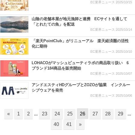
EC業界ニュース
2025/10/15
山陰の老舗本屋が地元漁師と連携 ECサイトを通して
「とれたての魚」を配送
EC業界ニュース
2025/10/14
「楽天PointClub」がリニューアル 楽天経済圏の活性
化に期待
EC業界ニュース
2025/10/10
LOHACOがマッシュビューティラボの商品取り扱い 6
ブランド184商品を販売開始
EC業界ニュース
2025/10/07
アンドエスティHDグループとZOZOが協業 インクルー
シブウェアを発売
EC業界ニュース
2025/10/06
«
1
2
...
23
24
25
26
27
28
29
...
40
41
»