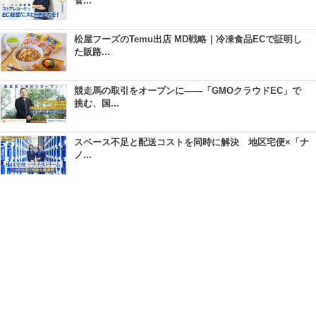
管...
松屋フーズのTemu出店 MD戦略｜冷凍食品ECで証明し
た販路...
競走馬の取引をオープンに――「GMOクラウドEC」で
挑む、国...
スペース不足と配送コストを同時に解決 地区宅便×「ナ
ノ...