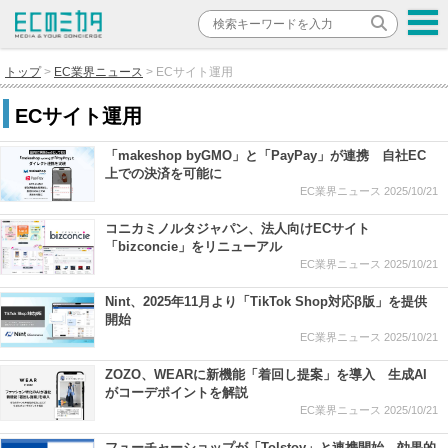
トップ
EC業界ニュース
ECサイト運用
ECサイト運用
「makeshop byGMO」と「PayPay」が連携 自社EC
上での決済を可能に
EC業界ニュース
2025/10/21
コニカミノルタジャパン、法人向けECサイト
「bizconcie」をリニューアル
EC業界ニュース
2025/10/21
Nint、2025年11月より「TikTok Shop対応β版」を提供
開始
EC業界ニュース
2025/10/21
ZOZO、WEARに新機能「着回し提案」を導入 生成AI
がコーデポイントを解説
EC業界ニュース
2025/10/21
フューチャーショップが「Tolstoy」と連携開始 効果的