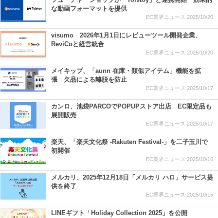
な動画フォーマットを提供
EC業界ニュース
2025/10/20
visumo 2026年1月1日にレビューツール開発企業、
ReviCoと経営統合
EC業界ニュース
2025/10/20
メイキップ、「aunn 在庫・類似アイテム」機能を拡
張 欠品による離脱を防止
EC業界ニュース
2025/10/17
カンロ、池袋PARCOでPOPUPストア出店 EC限定品も
展開販売
EC業界ニュース
2025/10/17
楽天、「楽天文化祭 -Rakuten Festival-」を二子玉川で
初開催
EC業界ニュース
2025/10/16
メルカリ、2025年12月18日「メルカリ ハロ」サービス提
供を終了
EC業界ニュース
2025/10/15
LINEギフト「Holiday Collection 2025」を公開