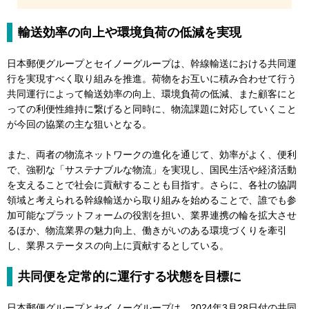
輸送効率の向上や環境負荷の低減を実現
日本郵便グループとセイノーグループは、幹線輸送における共同運
行を実現すべく取り組みを推進。荷物をお互いに積み合わせて行う
共同運行によって輸送効率の向上、環境負荷の低減、また顧客にと
っての利便性維持に繋げると同時に、物流課題に対応していくこと
が今回の協業の主な狙いとなる。
また、両者の物流ネットワークの進化を通じて、効率がよく、便利
で、強靭な「サステナブルな物流」を実現し、国民生活や経済活動
を支えることで社会に貢献することも目指す。さらに、各社の協調
領域と考えられる幹線輸送から取り組みを始めることで、誰でも参
加可能なプラットフォームの役割を担い、業界連携の輪を拡大させ
るほか、物流業界の魅力向上、働きがいのある環境づくりを牽引
し、業界ステータスの向上に貢献するとしている。
共同便を定常的に運行する状態を目標に
日本郵便グループとセイノーグループは、2024年3月28日付の共同