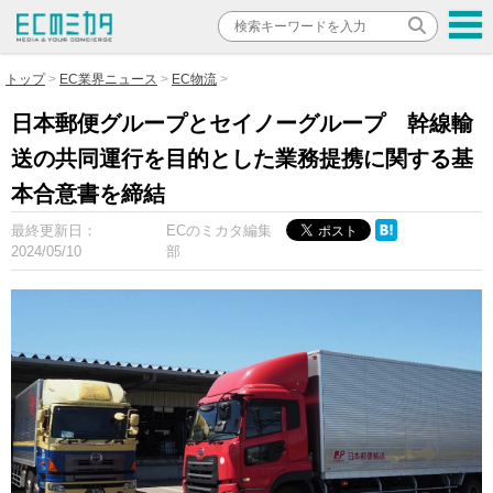
トップ
EC業界ニュース
EC物流
日本郵便グループとセイノーグループ 幹線輸
送の共同運行を目的とした業務提携に関する基
本合意書を締結
最終更新日：
ECのミカタ編集
2024/05/10
部