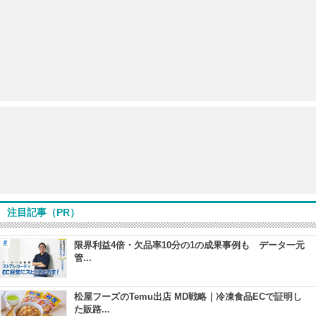
注目記事（PR）
限界利益4倍・欠品率10分の1の成果事例も データ一元
管...
松屋フーズのTemu出店 MD戦略｜冷凍食品ECで証明し
た販路...