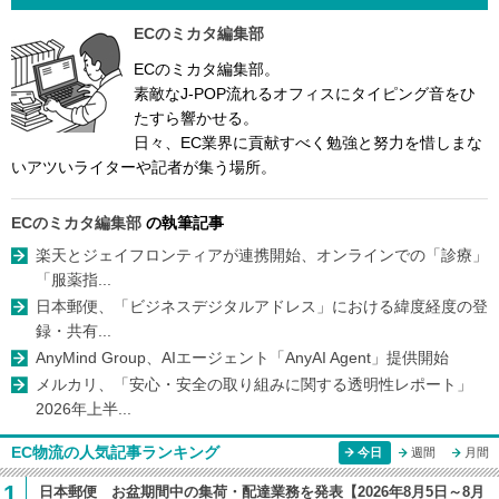
ECのミカタ編集部
ECのミカタ編集部。
素敵なJ-POP流れるオフィスにタイピング音をひ
たすら響かせる。
日々、EC業界に貢献すべく勉強と努力を惜しまな
いアツいライターや記者が集う場所。
ECのミカタ編集部
の執筆記事
楽天とジェイフロンティアが連携開始、オンラインでの「診療」
「服薬指...
日本郵便、「ビジネスデジタルアドレス」における緯度経度の登
録・共有...
AnyMind Group、AIエージェント「AnyAI Agent」提供開始
メルカリ、「安心・安全の取り組みに関する透明性レポート」
2026年上半...
EC物流の人気記事ランキング
今日
週間
月間
1
日本郵便 お盆期間中の集荷・配達業務を発表【2026年8月5日～8月