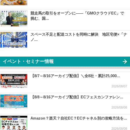
競走馬の取引をオープンに――「GMOクラウドEC」で
挑む、国...
スペース不足と配送コストを同時に解決 地区宅便×「ナ
ノ...
イベント・セミナー情報
【8/7～8/16アーカイブ配信】＼全8社・累計25,000...
2026/08/07
【8/8～8/16アーカイブ配信】ECフェスカンファレン...
2026/08/08
Amazon？楽天？自社EC？ECチャネル別の攻略方法を...
2026/08/08