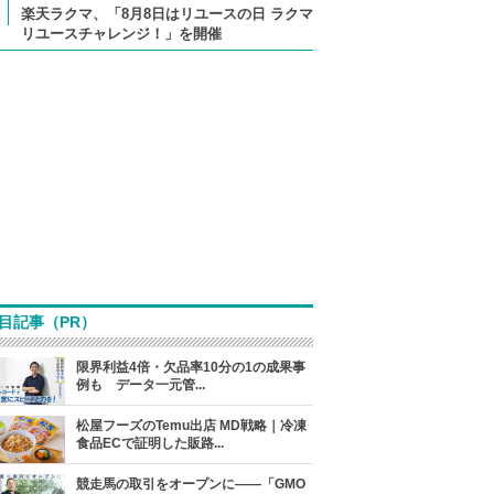
楽天ラクマ、「8月8日はリユースの日 ラクマ
リユースチャレンジ！」を開催
目記事（PR）
限界利益4倍・欠品率10分の1の成果事
例も データ一元管...
松屋フーズのTemu出店 MD戦略｜冷凍
食品ECで証明した販路...
競走馬の取引をオープンに――「GMO