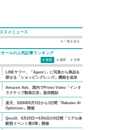
ススメニュース
一覧を見る
Cモールの人気記事ランキング
今日
週間
月間
LINEヤフー、「Agent i」に写真から商品を
探せる「ショッピングレンズ」機能を追加
Amazon Ads、国内でPrime Video「インタ
ラクティブ動画広告」提供開始
楽天、2026年8月5日から3日間「Rakuten AI
Optimism」開催
Qoo10、8月29日〜9月6日の9日間「リアル体
験型イベント第2弾」開催