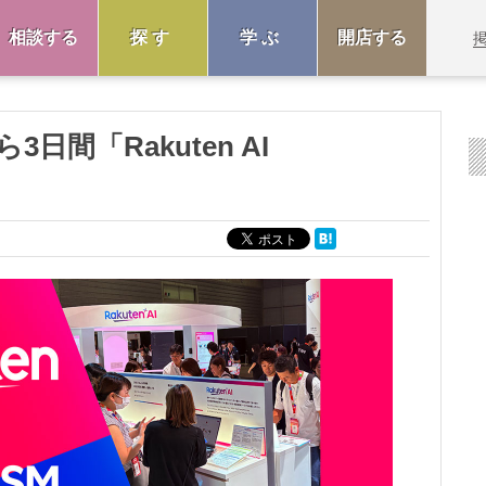
相談する
探す
学ぶ
開店する
3日間「Rakuten AI