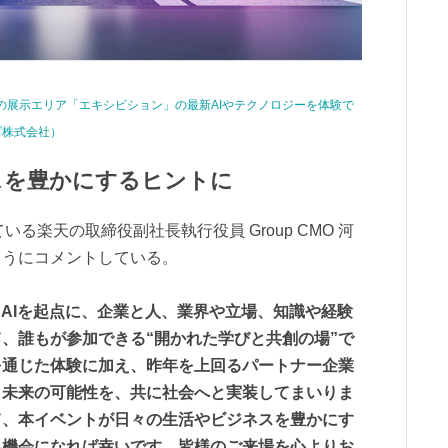
imism」の展示エリア「エキシビション」の最新AIやテクノロジーを体験で
プ株式会社）
スを豊かにするヒントに
括している楽天の取締役副社長執行役員 Group CMO 河
ようにコメントしている。
ism』は、AIを起点に、企業と人、業界や立場、知識や経験
、誰もが参加できる“開かれた学びと共創の場”で
を通じた体験に加え、昨年を上回るパートナー企業
く未来の可能性を、共に社会へと実装してまいりま
て、本イベントが日々の生活やビジネスを豊かにす
る機会になれば幸いです。皆様のご来場を心よりお