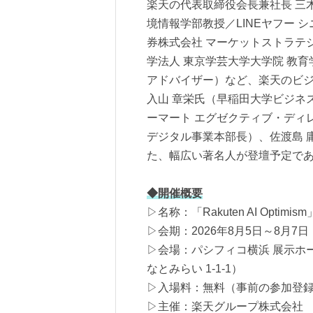
楽天の代表取締役会長兼社長 三
境情報学部教授／LINEヤフー 
券株式会社 マーケットストラテ
学法人 東京学芸大学大学院 教育
アドバイザー）など、楽天のビジ
入山 章栄氏（早稲田大学ビジネ
ーマート エグゼクティブ・ディ
デジタル事業本部長）、佐渡島 
た、幅広い著名人が登壇予定で
◆開催概要
▷名称：「Rakuten AI Opt
▷会期：2026年8月5日～8月7日
▷会場：パシフィコ横浜 展示ホール
なとみらい 1-1-1）
▷入場料：無料（事前の参加登
▷主催：楽天グループ株式会社