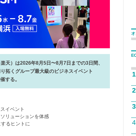
オ
E
天）は2026年8月5日〜8月7日までの3日間、
切り拓くグループ最大級のビジネスイベント
1
」を開催する。
2
3
ネスイベント
ジーソリューションを体感
4
にするヒントに