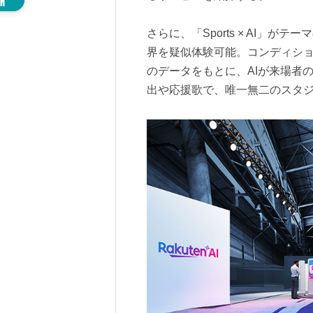
さらに、「Sports × AI」
界を疑似体験可能。コンディシ
のデータをもとに、AIが来場者
出や応援歌で、唯一無二のスタ