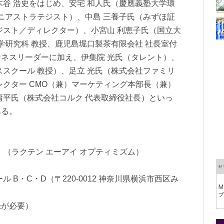
木谷 浩史をはじめ、安宅 和人氏（慶應義塾大学環
シニアストラテジスト）、中島 三養子氏（みずほ証
ジスト／ディレクター）、小宮山 利恵子氏（国立大
学研究科 教授、鹿児島堀口製茶有限会社 社長室付
ネスリーダーに加え、伊集院 光氏（タレント）、
ススクール 教授）、足立 光氏（株式会社ファミリ
レクター CMO（兼）マーケティング本部長（兼）
庸平氏（株式会社コルク 代表取締役社長）といっ
ある。
imism」（ラクテン エーアイ オプティミズム）
 B・C・D（〒220-0012 神奈川県横浜市西区み
録が必要）