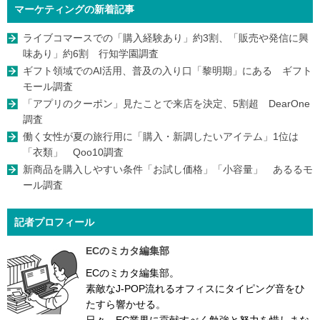
マーケティングの新着記事
ライブコマースでの「購入経験あり」約3割、「販売や発信に興
味あり」約6割 行知学園調査
ギフト領域でのAI活用、普及の入り口「黎明期」にある ギフト
モール調査
「アプリのクーポン」見たことで来店を決定、5割超 DearOne
調査
働く女性が夏の旅行用に「購入・新調したいアイテム」1位は
「衣類」 Qoo10調査
新商品を購入しやすい条件「お試し価格」「小容量」 あるるモ
ール調査
記者プロフィール
ECのミカタ編集部
ECのミカタ編集部。
素敵なJ-POP流れるオフィスにタイピング音をひ
たすら響かせる。