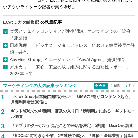
日々、EC業界に貢献すべく勉強と努力を惜しまな
いアツいライターや記者が集う場所。
ECのミカタ編集部
の執筆記事
楽天とジェイフロンティアが連携開始、オンラインでの「診療」
「服薬指...
日本郵便、「ビジネスデジタルアドレス」における緯度経度の登
録・共有...
AnyMind Group、AIエージェント「AnyAI Agent」提供開始
メルカリ、「安心・安全の取り組みに関する透明性レポート」
2026年上半...
マーケティングの人気記事ランキング
今日
週間
月間
1
TikTok Shop日本提供開始から1年 GMVの7割がコンテンツ起点、
月間利用者は30倍に
2
ギフト領域でのAI活用、普及の入り口「黎明期」にある ギフトモー
ル調査
3
「アプリのクーポン」見たことで来店を決定、5割超 DearOne調査
4
「SDGsに前向きな企業」2年連続で減少、「運輸・倉庫業界」は3.5