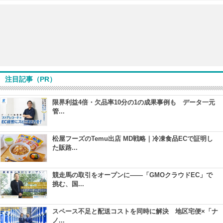
注目記事（PR）
限界利益4倍・欠品率10分の1の成果事例も データ一元
管...
松屋フーズのTemu出店 MD戦略｜冷凍食品ECで証明し
た販路...
競走馬の取引をオープンに――「GMOクラウドEC」で
挑む、国...
スペース不足と配送コストを同時に解決 地区宅便×「ナ
ノ...