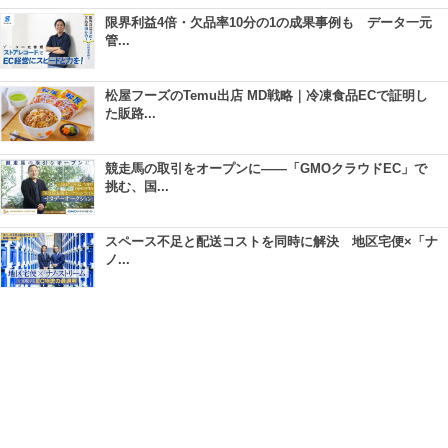
限界利益4倍・欠品率10分の1の成果事例も データ一元
管...
松屋フーズのTemu出店 MD戦略｜冷凍食品ECで証明し
た販路...
競走馬の取引をオープンに――「GMOクラウドEC」で
挑む、国...
スペース不足と配送コストを同時に解決 地区宅便×「ナ
ノ...