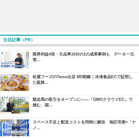
注目記事（PR）
限界利益4倍・欠品率10分の1の成果事例も データ一元
管...
松屋フーズのTemu出店 MD戦略｜冷凍食品ECで証明し
た販路...
競走馬の取引をオープンに――「GMOクラウドEC」で
挑む、国...
スペース不足と配送コストを同時に解決 地区宅便×「ナ
ノ...