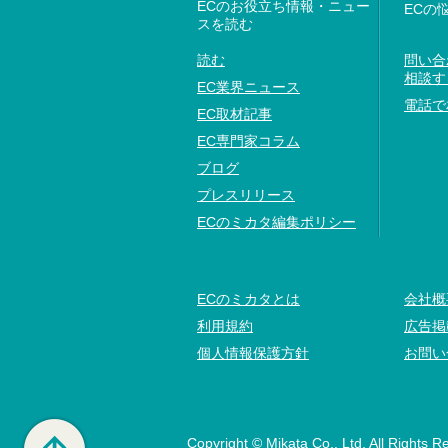
ECのお役立ち情報・ニュー
ECの
スを読む
読む
問い合
相談す
EC業界ニュース
電話で
EC取材記事
EC専門家コラム
ブログ
プレスリリース
ECのミカタ編集ポリシー
ECのミカタとは
会社概
利用規約
広告掲
個人情報保護方針
お問い
Copyright © Mikata Co., Ltd. All Rights R