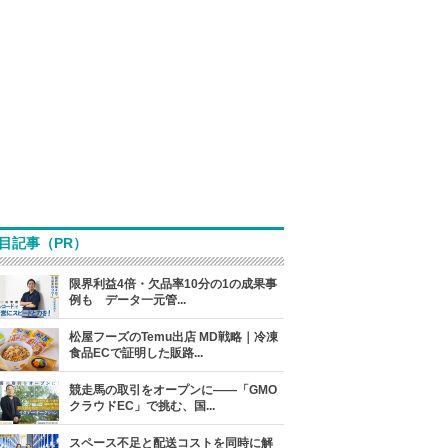
目記事（PR）
限界利益4倍・欠品率10分の1の成果事
例も データ一元管...
松屋フーズのTemu出店 MD戦略｜冷凍
食品ECで証明した販路...
競走馬の取引をオープンに――「GMO
クラウドEC」で挑む、国...
スペース不足と配送コストを同時に解