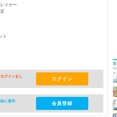
プレイヤー
決定
ント
注
はログインをし
ログイン
機会に是非、
会員登録