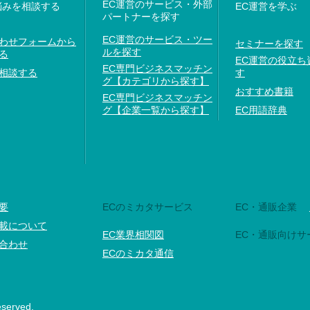
EC運営のサービス・外部
悩みを相談する
EC運営を学ぶ
パートナーを探す
EC運営のサービス・ツー
わせフォームから
セミナーを探す
ルを探す
る
EC運営の役立ち
EC専門ビジネスマッチン
相談する
す
グ【カテゴリから探す】
おすすめ書籍
EC専門ビジネスマッチン
グ【企業一覧から探す】
EC用語辞典
要
ECのミカタサービス
EC・通販企業
載について
EC業界相関図
EC・通販向けサ
合わせ
ECのミカタ通信
eserved.