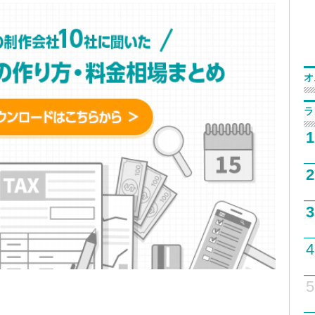
オ
ラ
1
2
3
4
5