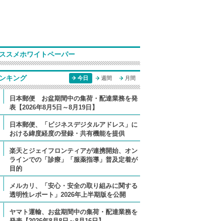
ススメホワイトペーパー
ンキング
今日
週間
月間
日本郵便 お盆期間中の集荷・配達業務を発
表【2026年8月5日～8月19日】
日本郵便、「ビジネスデジタルアドレス」に
おける緯度経度の登録・共有機能を提供
楽天とジェイフロンティアが連携開始、オン
ラインでの「診療」「服薬指導」普及定着が
目的
メルカリ、「安心・安全の取り組みに関する
透明性レポート」2026年上半期版を公開
ヤマト運輸、お盆期間中の集荷・配達業務を
発表【2026年8月8日～8月16日】