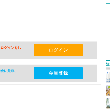
較
はログインをし
ログイン
注
機会に是非、
会員登録