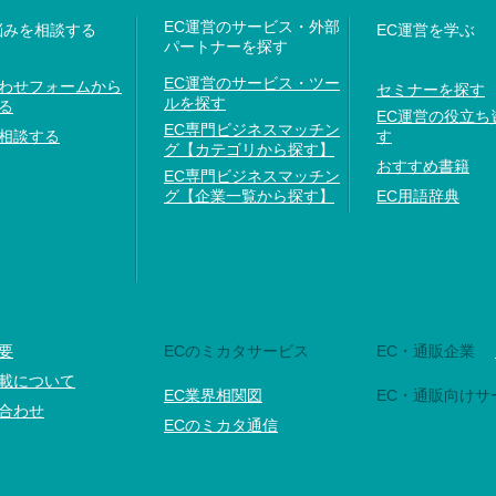
EC運営のサービス・外部
悩みを相談する
EC運営を学ぶ
パートナーを探す
EC運営のサービス・ツー
わせフォームから
セミナーを探す
ルを探す
る
EC運営の役立ち
EC専門ビジネスマッチン
相談する
す
グ【カテゴリから探す】
おすすめ書籍
EC専門ビジネスマッチン
グ【企業一覧から探す】
EC用語辞典
要
ECのミカタサービス
EC・通販企業
載について
EC業界相関図
EC・通販向けサ
合わせ
ECのミカタ通信