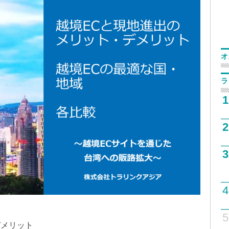
オ
ラ
1
2
3
4
5
デメリット