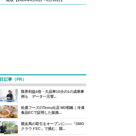
目記事（PR）
限界利益4倍・欠品率10分の1の成果事
例も データ一元管...
松屋フーズのTemu出店 MD戦略｜冷凍
食品ECで証明した販路...
競走馬の取引をオープンに――「GMO
クラウドEC」で挑む、国...