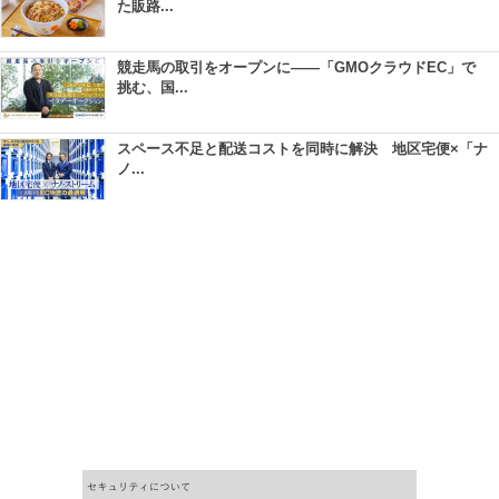
た販路...
競走馬の取引をオープンに――「GMOクラウドEC」で
挑む、国...
スペース不足と配送コストを同時に解決 地区宅便×「ナ
ノ...