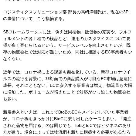
ロジスティクスソリューション部 部長の高﨑洋輔氏は、現在の3PL
の事情について、こう指摘する。
SBフレームワークスには、例えば同梱物・販促物の充実や、フルフ
ィルメントの各工程での検品など、運用のカスタマイズについて要
望が多く寄せられるという。サービスレベルを向上させたいが、既
存の物流会社では対応が難しいため、同社に相談するEC事業者も少
なくない。
近年では、コロナ禍による課題も顕在化している。新型コロナウイ
ルスの流行を背景に、非対面での商品購入が可能なEC市場は急速に
成長。それにともない、ECに参入する事業者は増え、物流量も大幅
に増加した。ボリュームが増えたことで対応がひっ迫した物流会社
も多い。
新規参入といえば、これまでBtoBのECをメインとしていた事業者
が、コロナ禍をきっかけにBtoCに乗り出したケースも多い。「発注
された品物を届ける」のは同じでも、toBとtoCではビジネスのあり
方が違う。場合によっては物流網も新たに構築する必要があるだろ