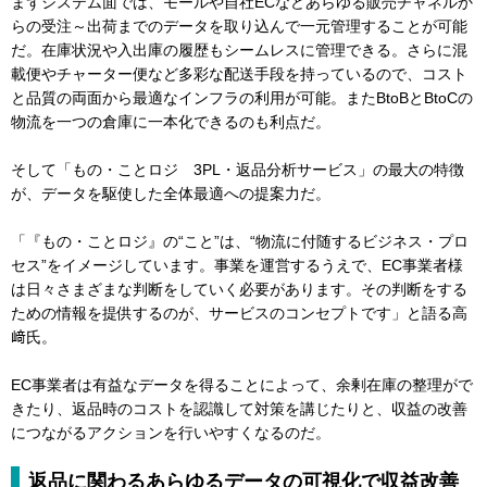
まずシステム面では、モールや自社ECなどあらゆる販売チャネルか
らの受注～出荷までのデータを取り込んで一元管理することが可能
だ。在庫状況や入出庫の履歴もシームレスに管理できる。さらに混
載便やチャーター便など多彩な配送手段を持っているので、コスト
と品質の両面から最適なインフラの利用が可能。またBtoBとBtoCの
物流を一つの倉庫に一本化できるのも利点だ。
そして「もの・ことロジ 3PL・返品分析サービス」の最大の特徴
が、データを駆使した全体最適への提案力だ。
「『もの・ことロジ』の“こと”は、“物流に付随するビジネス・プロ
セス”をイメージしています。事業を運営するうえで、EC事業者様
は日々さまざまな判断をしていく必要があります。その判断をする
ための情報を提供するのが、サービスのコンセプトです」と語る高
﨑氏。
EC事業者は有益なデータを得ることによって、余剰在庫の整理がで
きたり、返品時のコストを認識して対策を講じたりと、収益の改善
につながるアクションを行いやすくなるのだ。
返品に関わるあらゆるデータの可視化で収益改善