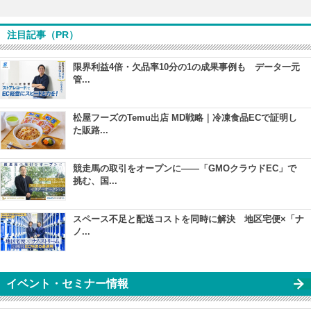
注目記事（PR）
限界利益4倍・欠品率10分の1の成果事例も データ一元
管...
松屋フーズのTemu出店 MD戦略｜冷凍食品ECで証明し
た販路...
競走馬の取引をオープンに――「GMOクラウドEC」で
挑む、国...
スペース不足と配送コストを同時に解決 地区宅便×「ナ
ノ...
イベント・セミナー情報