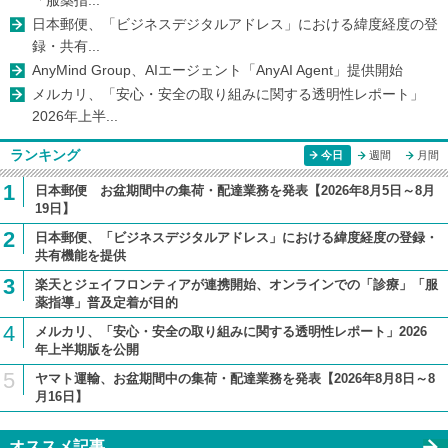
日本郵便、「ビジネスデジタルアドレス」における緯度経度の登
録・共有...
AnyMind Group、AIエージェント「AnyAI Agent」提供開始
メルカリ、「安心・安全の取り組みに関する透明性レポート」
2026年上半...
ランキング
今日
週間
月間
1
日本郵便 お盆期間中の集荷・配達業務を発表【2026年8月5日～8月
19日】
2
日本郵便、「ビジネスデジタルアドレス」における緯度経度の登録・
共有機能を提供
3
楽天とジェイフロンティアが連携開始、オンラインでの「診療」「服
薬指導」普及定着が目的
4
メルカリ、「安心・安全の取り組みに関する透明性レポート」2026
年上半期版を公開
5
ヤマト運輸、お盆期間中の集荷・配達業務を発表【2026年8月8日～8
月16日】
オススメ記事