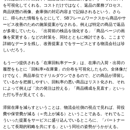
を可視化してくれる。コストだけではなく、返品の業務プロセス、
商品状態の画像、倉庫側の対応内容まで記録されるという。さら
に、得られた情報をもとにして、SBフレームワークスから商品やサ
ービス改善のための施策提案がなされる。例えば特定の商品で返品
が多発していたら、「出荷前の検品を強化する」「商品ページの画
像を変更する」などの対策を、同社とともに検討できる。ここまで
詳細なデータを残し、改善提案までをサービスとする物流会社は珍
しいだろう。
もう一つ提供される「在庫回転率データ」は、在庫の入荷・出荷の
履歴をもとに「回転率×在庫量」の分布を可視化したもの。全体像だ
けでなく、商品単位でドリルダウンできるので、どの商品が滞留し
ているかを把握しやすい。回転率の悪い商品はリスト化され、それ
によって例えば「次の発注は控える」「商品構成を見直す」といっ
た打ち手が見えてくる。
滞留在庫を減らすということは、物流会社側の視点で見れば、荷役
費や保管費が減る（＝売上が減る）ということである。それでもこ
ういった提案をサービスに盛り込んでいるところに、「パートナー
として長期的戦略を共にする」という同社の姿勢がうかがえる。