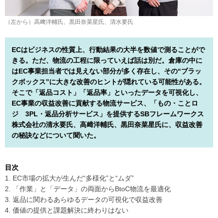
（左から）高﨑洋輔氏、黒田奈菜星氏、清水要氏
ECはビジネスの性質上、行動結果の大半を数値で測ることがで
きる。ただ、物流の工程に限っていえば話は別だ。倉庫の中に
はEC事業担当者では見えない部分が多く存在し、その“ブラッ
クボックス”に大きな改善のヒントが隠れている可能性がある。
そこで「返品コスト」「返品率」といったデータを可視化し、
EC事業の収益改善に貢献する物流サービス、「もの・ことロ
ジ 3PL・返品分析サービス」を提供するSBフレームワークス
株式会社の清水要氏、高﨑洋輔氏、黒田奈菜星氏に、収益改善
の秘訣などについて聞いた。
目次
1. EC市場の拡大が生んだ“多様化”と“ムダ”
2. 「作業」と「データ」の両面からBtoC物流を最適化
3. 返品に関わるあらゆるデータの可視化で収益改善
4. 価値の提供と課題解決に終わりはない