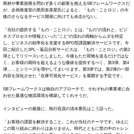
商材や事業規模を問わず多くの顧客を抱えるSBフレームワークスだ
が、企画推進室の黒田奈菜星氏によると、「もの・ことロジ」の今
後のさらなるサービス開発に向けても余念がない。
「当社の提供する『もの・ことロジ』とは、“もの”の流れと、ビジ
ネスプロセスや情報といった“こと”の流れの両軸からムダを特定
し、ビジネスの効率化を支援するBPO型課題解決サービスです。今
回ご紹介した3PL・返品分析サービスは、『もの・ことロジ』の第2
弾としてリリースいたしました。今後もただ荷物を送るだけではな
く、お客様の期待を超えるような価値を提供するべく、第3弾、第4
弾……とシリーズを増やしてまいります。第3弾では、第2弾の一部
内容を深化させた『在庫可視化サービス』を展開する予定です」
SBフレームワークスは独自のアプローチで、それぞれの事業者に合
わせた最適な物流環境を構築してくれそうだ。
インタビューの最後に、執行役員の清水要氏はこう語った。
「お客様の課題を解決すること。これが当社のテーマです。ゆえに
この取り組みに終わりはありません。時代とともに世の中のトレン