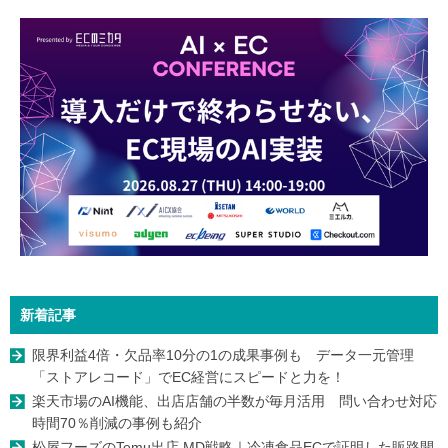
新着記事
限界利益4倍・欠品率10分の1の成果事例も データ一元管理
「ストアレコード」でEC経営にスピードと力を！
楽天市場のAI機能、出店店舗の半数が毎月活用 問い合わせ対応
時間70％削減の事例も紹介
松屋フーズのTemu出店 MD戦略｜冷凍食品ECで証明した販路開