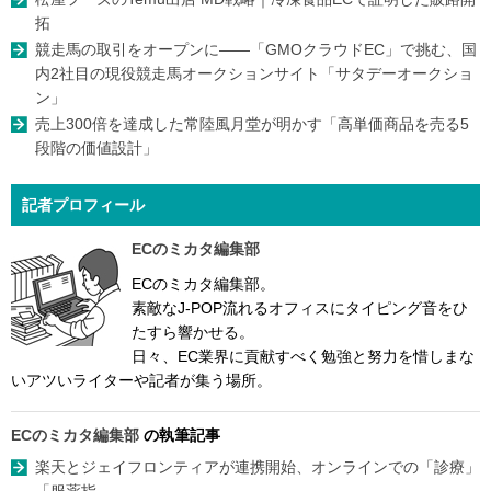
拓
競走馬の取引をオープンに――「GMOクラウドEC」で挑む、国
内2社目の現役競走馬オークションサイト「サタデーオークショ
ン」
売上300倍を達成した常陸風月堂が明かす「高単価商品を売る5
段階の価値設計」
記者プロフィール
ECのミカタ編集部
ECのミカタ編集部。
素敵なJ-POP流れるオフィスにタイピング音をひ
たすら響かせる。
日々、EC業界に貢献すべく勉強と努力を惜しまな
いアツいライターや記者が集う場所。
ECのミカタ編集部
の執筆記事
楽天とジェイフロンティアが連携開始、オンラインでの「診療」
「服薬指...