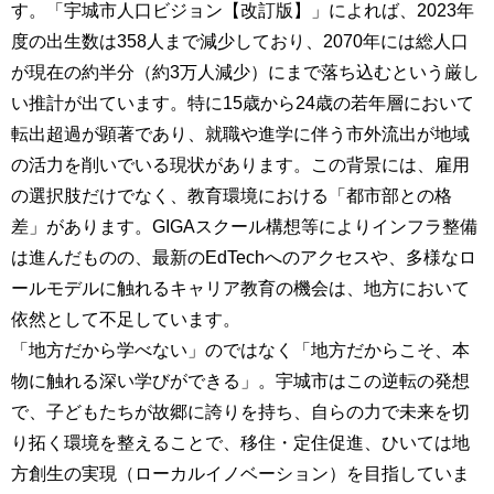
す。「宇城市人口ビジョン【改訂版】」によれば、2023年
度の出生数は358人まで減少しており、2070年には総人口
が現在の約半分（約3万人減少）にまで落ち込むという厳し
い推計が出ています。特に15歳から24歳の若年層において
転出超過が顕著であり、就職や進学に伴う市外流出が地域
の活力を削いでいる現状があります。この背景には、雇用
の選択肢だけでなく、教育環境における「都市部との格
差」があります。GIGAスクール構想等によりインフラ整備
は進んだものの、最新のEdTechへのアクセスや、多様なロ
ールモデルに触れるキャリア教育の機会は、地方において
依然として不足しています。
「地方だから学べない」のではなく「地方だからこそ、本
物に触れる深い学びができる」。宇城市はこの逆転の発想
で、子どもたちが故郷に誇りを持ち、自らの力で未来を切
り拓く環境を整えることで、移住・定住促進、ひいては地
方創生の実現（ローカルイノベーション）を目指していま