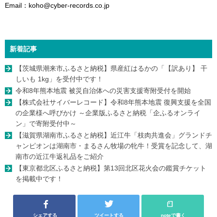
Email：koho@cyber-records.co.jp
新着記事
【茨城県潮来市ふるさと納税】県産紅はるかの「【訳あり】 干
しいも 1kg」を受付中です！
令和8年熊本地震 被災自治体への災害支援寄附受付を開始
【株式会社サイバーレコード】令和8年熊本地震 復興支援を全国
の企業様へ呼びかけ ～企業版ふるさと納税「企ふるオンライ
ン」で寄附受付中～
【滋賀県湖南市ふるさと納税】近江牛「枝肉共進会」グランドチ
ャンピオンは湖南市・まるさん牧場の牝牛！受賞を記念して、湖
南市の近江牛返礼品をご紹介
【東京都北区ふるさと納税】第13回北区花火会の鑑賞チケット
を掲載中です！
シェアする
ツイートする
noteで書く