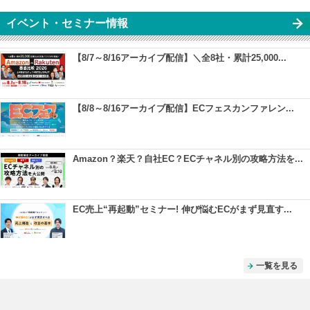
イベント・セミナー情報
【8/7～8/16アーカイブ配信】＼全8社・累計25,000...
【8/8～8/16アーカイブ配信】ECフェスカンファレン...
Amazon？楽天？自社EC？ECチャネル別の攻略方法を...
EC売上“再起動”セミナー! 伸び悩むECがまず見直す...
一覧を見る