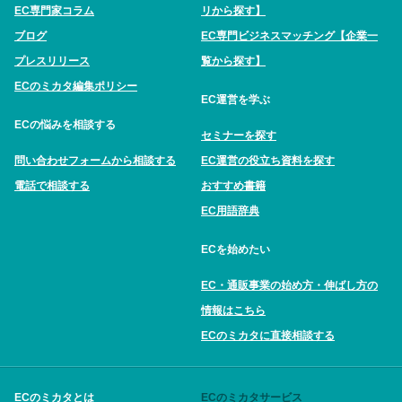
EC専門家コラム
リから探す】
ブログ
EC専門ビジネスマッチング【企業一
プレスリリース
覧から探す】
ECのミカタ編集ポリシー
EC運営を学ぶ
ECの悩みを相談する
セミナーを探す
問い合わせフォームから相談する
EC運営の役立ち資料を探す
電話で相談する
おすすめ書籍
EC用語辞典
ECを始めたい
EC・通販事業の始め方・伸ばし方の
情報はこちら
ECのミカタに直接相談する
ECのミカタとは
ECのミカタサービス