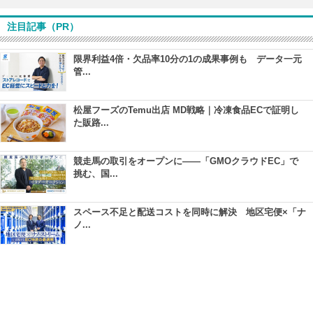
注目記事（PR）
限界利益4倍・欠品率10分の1の成果事例も データ一元
管...
松屋フーズのTemu出店 MD戦略｜冷凍食品ECで証明し
た販路...
競走馬の取引をオープンに――「GMOクラウドEC」で
挑む、国...
スペース不足と配送コストを同時に解決 地区宅便×「ナ
ノ...