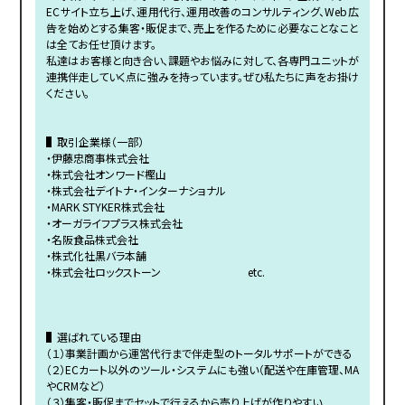
ECサイト立ち上げ、運用代行、運用改善のコンサルティング、Web広
告を始めとする集客・販促まで、売上を作るために必要なことなこと
は全てお任せ頂けます。
私達はお客様と向き合い、課題やお悩みに対して、各専門ユニットが
連携伴走していく点に強みを持っています。ぜひ私たちに声をお掛け
ください。
▌取引企業様（一部）
・伊藤忠商事株式会社
・株式会社オンワード樫山
・株式会社デイトナ・インターナショナル
・MARK STYKER株式会社
・オーガライフプラス株式会社
・名阪食品株式会社
・株式化社黒バラ本舗
・株式会社ロックストーン etc.
▌選ばれている理由
（１）事業計画から運営代行まで伴走型のトータルサポートができる
（２）ECカート以外のツール・システムにも強い（配送や在庫管理、MA
やCRMなど）
（３）集客・販促までセットで行えるから売り上げが作りやすい