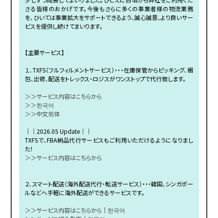
さる皆様のおかげです。今後もさらに多くの事業者様の物流業務
を、ひいては事業拡大をサポートできるよう、誠心誠意、より良いサー
ビスを提供し続けてまいります。
【主要サービス】
１．TXFS（フルフィルメントサービス）・・・在庫保管からピッキング、梱
包、出荷、配送をトレックス・ロジスがワンストップで代行致します。
＞＞サービス内容はこちらから
＞＞한국어
＞＞中文简体
｜｜2026.05 Update｜｜
TXFSで、FBA納品代行サービスもご利用いただけるようになりまし
た！
＞＞サービス内容はこちらから
２．スマート配送（海外配送代行・転送サービス）・・・韓国、シンガポー
ルなどへ手軽に海外配送ができるサービスです。
＞＞サービス内容はこちらから
｜
한국어