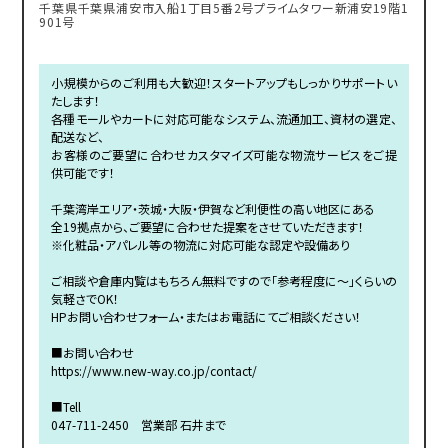
千葉県千葉県浦安市入船1丁目5番2号プライムタワー新浦安19階1
901号
小規模からのご利用も大歓迎！スタートアップもしっかりサポートい
たします！
各種モールやカートに対応可能なシステム、流通加工、資材の選定、
配送など、
お客様のご要望に合わせカスタマイズ可能な物流サービスをご提
供可能です！
千葉湾岸エリア・茨城・大阪・伊賀など利便性の高い地区にある
全19拠点から、ご要望に合わせた提案をさせていただきます！
※化粧品・アパレル等の物流に対応可能な認定や設備あり
ご相談や倉庫内覧はもちろん無料ですので「参考程度に～」くらいの
気軽さでOK！
HPお問い合わせフォーム・またはお電話にてご相談ください！
■お問い合わせ
https://www.new-way.co.jp/contact/
■Tell
047-711-2450 営業部 石井まで