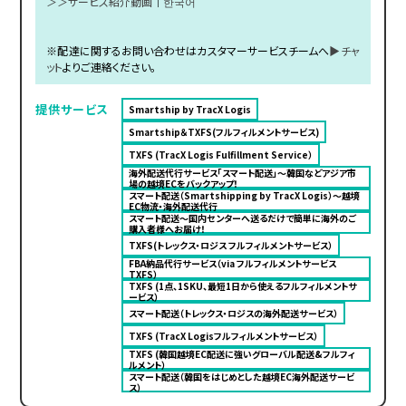
＞＞サービス紹介動画
｜
한국어
※配達に関するお問い合わせはカスタマーサービスチームへ
▶チャ
ット
よりご連絡ください。
提供サービス
Smartship by TracX Logis
Smartship＆TXFS(フルフィルメントサービス)
TXFS (TracX Logis Fulfillment Service）
海外配送代行サービス「スマート配送」〜韓国などアジア市
場の越境ECをバックアップ！
スマート配送（Smartshipping by TracX Logis）～越境
EC物流・海外配送代行
スマート配送～国内センターへ送るだけで簡単に海外のご
購入者様へお届け！
TXFS(トレックス・ロジス フルフィルメントサービス）
FBA納品代行サービス（via フルフィルメントサービス
TXFS）
TXFS (1点、1SKU、最短1日から使えるフルフィルメントサ
ービス）
スマート配送（トレックス・ロジスの海外配送サービス）
TXFS (TracX Logisフルフィルメントサービス）
TXFS (韓国越境EC配送に強いグローバル配送&フルフィ
ルメント）
スマート配送（韓国をはじめとした越境EC海外配送サービ
ス）