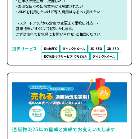
・在庫状況を正確に把握したい
・面倒な日々の出荷業務から解放されたい
・WMSを利用したいけど導入費用はなるべく抑えたい
～スタートアップから倉庫の変更まで柔軟に対応！～
営業担当がすぐにご対応いたします。
まずは無料でお気軽にお問い合わせ・ご相談ください。
提供サービス
RichEFO
ダイレクトメール
3D-SEO
3D-SEO
EC物流代行サービス「ウルロジ」
ダイレクトメール
通販物流25年の信頼と実績でお支えいたします