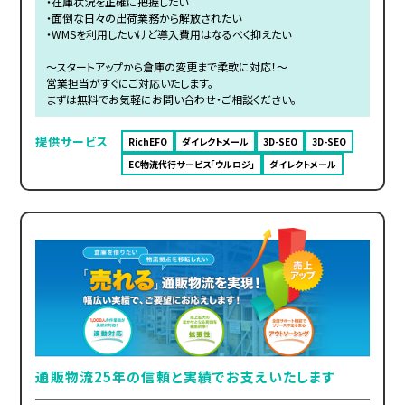
・在庫状況を正確に把握したい
・面倒な日々の出荷業務から解放されたい
・WMSを利用したいけど導入費用はなるべく抑えたい
～スタートアップから倉庫の変更まで柔軟に対応！～
営業担当がすぐにご対応いたします。
まずは無料でお気軽にお問い合わせ・ご相談ください。
提供サービス
RichEFO
ダイレクトメール
3D-SEO
3D-SEO
EC物流代行サービス「ウルロジ」
ダイレクトメール
通販物流25年の信頼と実績でお支えいたします