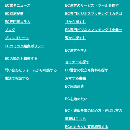
EC業界ニュース
EC運営のサービス・ツールを探す
EC取材記事
EC専門ビジネスマッチング【カテゴ
EC専門家コラム
リから探す】
ブログ
EC専門ビジネスマッチング【企業一
プレスリリース
覧から探す】
ECのミカタ編集ポリシー
EC運営を学ぶ
ECの悩みを相談する
セミナーを探す
問い合わせフォームから相談する
EC運営の役立ち資料を探す
電話で相談する
おすすめ書籍
EC用語辞典
ECを始めたい
EC・通販事業の始め方・伸ばし方の
情報はこちら
ECのミカタに直接相談する