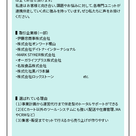
私達はお客様と向き合い、課題やお悩みに対して、各専門ユニットが
連携伴走していく点に強みを持っています。ぜひ私たちに声をお掛け
ください。
▌取引企業様（一部）
・伊藤忠商事株式会社
・株式会社オンワード樫山
・株式会社デイトナ・インターナショナル
・MARK STYKER株式会社
・オーガライフプラス株式会社
・名阪食品株式会社
・株式化社黒バラ本舗
・株式会社ロックストーン etc.
▌選ばれている理由
（１）事業計画から運営代行まで伴走型のトータルサポートができる
（２）ECカート以外のツール・システムにも強い（配送や在庫管理、MA
やCRMなど）
（３）集客・販促までセットで行えるから売り上げが作りやすい