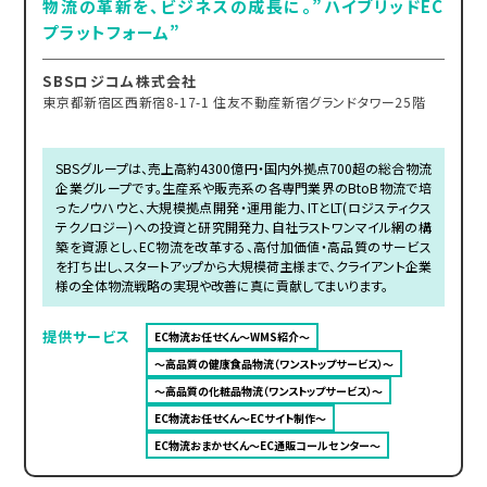
物流の革新を、ビジネスの成長に。”ハイブリッドEC
プラットフォーム”
SBSロジコム株式会社
東京都新宿区西新宿8-17-1 住友不動産新宿グランドタワー25階
SBSグループは、売上高約4300億円・国内外拠点700超の総合物流
企業グループです。生産系や販売系の各専門業界のBtoB物流で培
ったノウハウと、大規模拠点開発・運用能力、ITとLT(ロジスティクス
テクノロジー)への投資と研究開発力、自社ラストワンマイル網の構
築を資源とし、EC物流を改革する、高付加価値・高品質のサービス
を打ち出し、スタートアップから大規模荷主様まで、クライアント企業
様の全体物流戦略の実現や改善に真に貢献してまいります。
提供サービス
EC物流お任せくん～WMS紹介～
～高品質の健康食品物流（ワンストップサービス）～
～高品質の化粧品物流（ワンストップサービス）～
EC物流お任せくん～ECサイト制作～
EC物流おまかせくん～EC通販コールセンター～