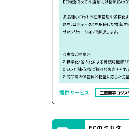
EC物流(BtoC)や店舗向け物流(BtoB
多品種小ロットの在庫管理や多様化す
題を、ロボティクスを駆使した物流現
せたソリューションで解決します。
＜主なご提案＞
Ø 標準化・省人化による持続可能型３
Ø EC・店舗・卸など様々な販売チャネ
Ø 商品毎の保管料×物量に応じた従
提供サービス
三菱商事ロジス
ECのミカタ