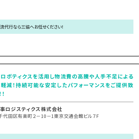
物流代行なら三協へお任せください！
用ロボティクスを活用し物流費の高騰や人手不足による
を軽減！持続可能な安定したパフォーマンスをご提供致
！！
事ロジスティクス株式会社
千代田区有楽町２－10－1東京交通会館ビル７F