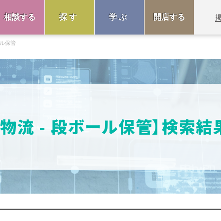
相談する
探す
学ぶ
開店する
ル保管
販物流 - 段ボール保管】検索結