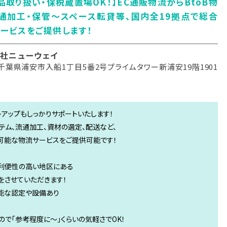
品取り扱い・保税蔵置場OK！】EC通販物流からBtoB物
通加工・保管～スペース転貸等、国内全19拠点で総合
ービスをご提供します！
社ニューウェイ
千葉県浦安市入船1丁目5番2号プライムタワー新浦安19階1901
アップもしっかりサポートいたします！
ム、流通加工、資材の選定、配送など、
可能な物流サービスをご提供可能です！
ど利便性の高い地区にある
をさせていただきます！
能な認定や設備あり
で「参考程度に～」くらいの気軽さでOK！