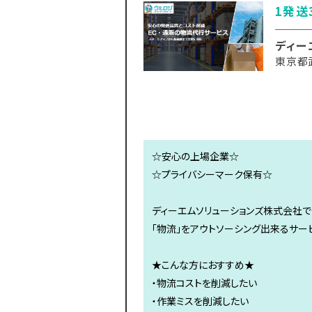
1発送
ディー
東京都
☆安心の上場企業☆
☆プライバシーマーク保有☆
ディーエムソリューションズ株式会社
「物流」をアウトソーシング出来るサー
★こんな方におすすめ★
・物流コストを削減したい
・作業ミスを削減したい