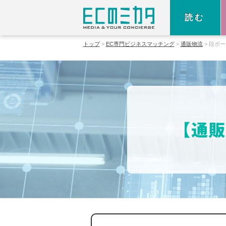
読む
トップ
EC専門ビジネスマッチング
通販物流
段ボー
【通