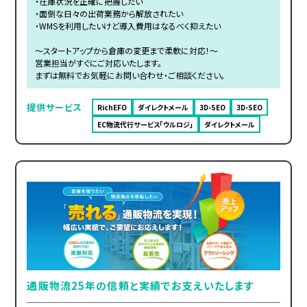
・在庫状況を正確に把握したい
・面倒な日々の出荷業務から解放されたい
・WMSを利用したいけど導入費用はなるべく抑えたい
～スタートアップから倉庫の変更まで柔軟に対応！～
営業担当がすぐにご対応いたします。
まずは無料でお気軽にお問い合わせ・ご相談ください。
提供サービス
RichEFO
ダイレクトメール
3D-SEO
3D-SEO
EC物流代行サービス「ウルロジ」
ダイレクトメール
通販物流25年の信頼と実績でお支えいたします