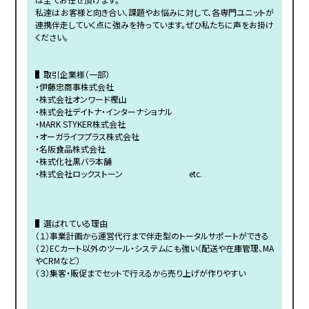
私達はお客様と向き合い、課題やお悩みに対して、各専門ユニットが
連携伴走していく点に強みを持っています。ぜひ私たちに声をお掛け
ください。
▌取引企業様（一部）
・伊藤忠商事株式会社
・株式会社オンワード樫山
・株式会社デイトナ・インターナショナル
・MARK STYKER株式会社
・オーガライフプラス株式会社
・名阪食品株式会社
・株式化社黒バラ本舗
・株式会社ロックストーン etc.
▌選ばれている理由
（１）事業計画から運営代行まで伴走型のトータルサポートができる
（２）ECカート以外のツール・システムにも強い（配送や在庫管理、MA
やCRMなど）
（３）集客・販促までセットで行えるから売り上げが作りやすい