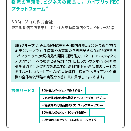
物流の革新を、ビジネスの成長に。”ハイブリッドEC
プラットフォーム”
SBSロジコム株式会社
東京都新宿区西新宿8-17-1 住友不動産新宿グランドタワー25階
SBSグループは、売上高約4300億円・国内外拠点700超の総合物流
企業グループです。生産系や販売系の各専門業界のBtoB物流で培
ったノウハウと、大規模拠点開発・運用能力、ITとLT(ロジスティクス
テクノロジー)への投資と研究開発力、自社ラストワンマイル網の構
築を資源とし、EC物流を改革する、高付加価値・高品質のサービス
を打ち出し、スタートアップから大規模荷主様まで、クライアント企業
様の全体物流戦略の実現や改善に真に貢献してまいります。
提供サービス
EC物流お任せくん～WMS紹介～
～高品質の健康食品物流（ワンストップサービス）～
～高品質の化粧品物流（ワンストップサービス）～
EC物流お任せくん～ECサイト制作～
EC物流おまかせくん～EC通販コールセンター～