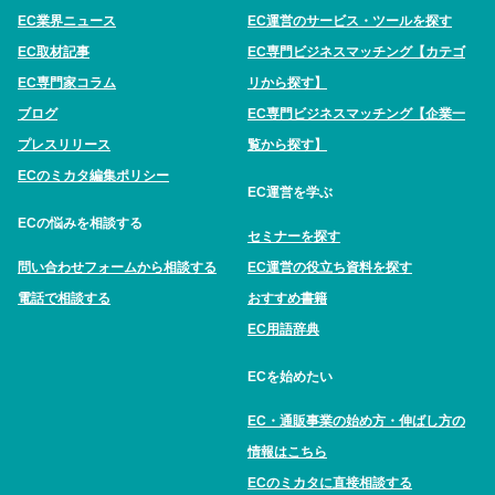
EC業界ニュース
EC運営のサービス・ツールを探す
EC取材記事
EC専門ビジネスマッチング【カテゴ
EC専門家コラム
リから探す】
ブログ
EC専門ビジネスマッチング【企業一
プレスリリース
覧から探す】
ECのミカタ編集ポリシー
EC運営を学ぶ
ECの悩みを相談する
セミナーを探す
問い合わせフォームから相談する
EC運営の役立ち資料を探す
電話で相談する
おすすめ書籍
EC用語辞典
ECを始めたい
EC・通販事業の始め方・伸ばし方の
情報はこちら
ECのミカタに直接相談する