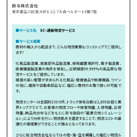
鈴与株式会社
東京都品川区南大井6-22-7大森ベルポートE館7階
■サービス名
EC・通販物流サービス
■サービス概要
商材の輸入から配送まで、どんな物流業務もワンストップでご提供し
ます！
化粧品製造業、医薬部外品製造業、保税蔵置場許可、菓子製造業、
医療機器製造業の免許を保有し、出荷精度99.999%の高品質な物
流サービスをご提供しています。
精度の高い管理が求められる化粧品・健康食品や医療機器、ワイン
の他に、雑貨や自動車部品など、幅広い商材のお取り扱いが可能で
す。
物流センターは全国約150カ所、トラック保有台数は2,800台超と業
界トップクラスで、お客様の物流フローや保管物量、入荷物量、出荷
物量、納品先分布などをもとに鈴与独自の「最適立地シミュレーシ
ョン」により分析を行い、物流拠点を選定することで、物流コストの最
適化の御提案ができることが強みとなっております。
さらに総合物流会社ならではの陸・海・空を網羅した幅広い物流ル