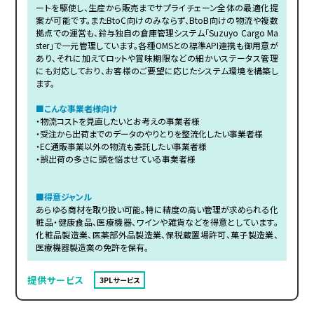
ートを駆使し、生産から販売までサプライチェーン全体の最適化提
案が可能です。またBtoC向けのみならず、BtoB向けの物流や複数
拠点での運営も、鈴与独自の倉庫管理システム「Suzuyo Cargo Ma
ster」で一元管理しています。各種OMSとの標準API連携も御用意が
あり、それに加えてロットや賞味期限などの細かいステータス管理
にも対応しており、お客様のご要望に応じたシステム環境を構築し
ます。
■こんな事業者様向け
・物流コストを見直したいとお考えの事業者様
・受注から出荷までのデータのやりとりを整流化したい事業者様
・EC通販事業以外の物流も委託したい事業者様
・誤出荷の多さに頭を悩ませている事業者様
■得意ジャンル
あらゆる商材を取り扱い可能。特に精度の高い管理が求められる化
粧品・健康食品、医療機器、ワインや雑貨などを得意としています。
化粧品製造業、医薬部外品製造業、保税蔵置場許可、菓子製造業、
医療機器製造業の免許を保有。
提供サービス
3PLサービス