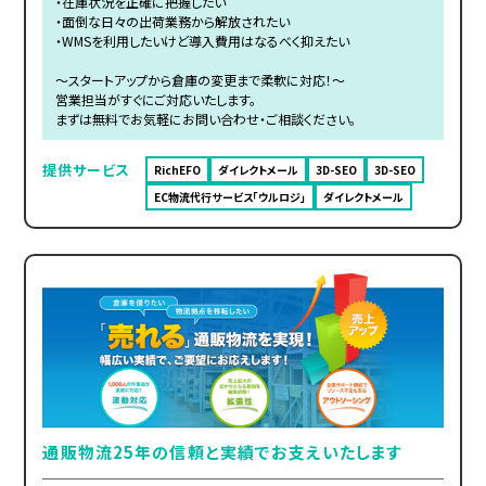
・在庫状況を正確に把握したい
・面倒な日々の出荷業務から解放されたい
・WMSを利用したいけど導入費用はなるべく抑えたい
～スタートアップから倉庫の変更まで柔軟に対応！～
営業担当がすぐにご対応いたします。
まずは無料でお気軽にお問い合わせ・ご相談ください。
提供サービス
RichEFO
ダイレクトメール
3D-SEO
3D-SEO
EC物流代行サービス「ウルロジ」
ダイレクトメール
通販物流25年の信頼と実績でお支えいたします