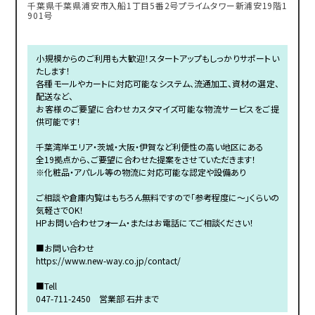
千葉県千葉県浦安市入船1丁目5番2号プライムタワー新浦安19階1
901号
小規模からのご利用も大歓迎！スタートアップもしっかりサポートい
たします！
各種モールやカートに対応可能なシステム、流通加工、資材の選定、
配送など、
お客様のご要望に合わせカスタマイズ可能な物流サービスをご提
供可能です！
千葉湾岸エリア・茨城・大阪・伊賀など利便性の高い地区にある
全19拠点から、ご要望に合わせた提案をさせていただきます！
※化粧品・アパレル等の物流に対応可能な認定や設備あり
ご相談や倉庫内覧はもちろん無料ですので「参考程度に～」くらいの
気軽さでOK！
HPお問い合わせフォーム・またはお電話にてご相談ください！
■お問い合わせ
https://www.new-way.co.jp/contact/
■Tell
047-711-2450 営業部 石井まで