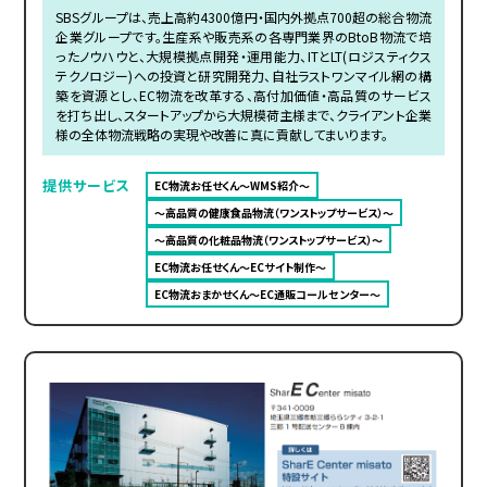
SBSグループは、売上高約4300億円・国内外拠点700超の総合物流
企業グループです。生産系や販売系の各専門業界のBtoB物流で培
ったノウハウと、大規模拠点開発・運用能力、ITとLT(ロジスティクス
テクノロジー)への投資と研究開発力、自社ラストワンマイル網の構
築を資源とし、EC物流を改革する、高付加価値・高品質のサービス
を打ち出し、スタートアップから大規模荷主様まで、クライアント企業
様の全体物流戦略の実現や改善に真に貢献してまいります。
提供サービス
EC物流お任せくん～WMS紹介～
～高品質の健康食品物流（ワンストップサービス）～
～高品質の化粧品物流（ワンストップサービス）～
EC物流お任せくん～ECサイト制作～
EC物流おまかせくん～EC通販コールセンター～