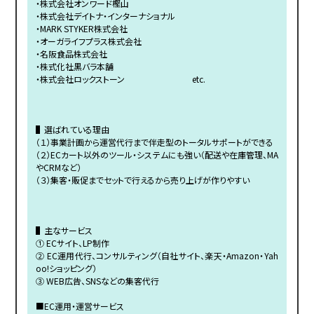
・株式会社オンワード樫山
・株式会社デイトナ・インターナショナル
・MARK STYKER株式会社
・オーガライフプラス株式会社
・名阪食品株式会社
・株式化社黒バラ本舗
・株式会社ロックストーン etc.
▌選ばれている理由
（１）事業計画から運営代行まで伴走型のトータルサポートができる
（２）ECカート以外のツール・システムにも強い（配送や在庫管理、MA
やCRMなど）
（３）集客・販促までセットで行えるから売り上げが作りやすい
▌主なサービス
① ECサイト、LP制作
② EC運用代行、コンサルティング（自社サイト、楽天・Amazon・Yah
oo!ショッピング）
③ WEB広告、SNSなどの集客代行
■EC運用・運営サービス