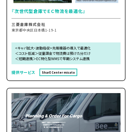
『次世代型倉庫でＥＣ物流を最適化』
三菱倉庫株式会社
東京都中央区日本橋1-19-1
<キャパ拡大・波動吸収>先端機器の導入で最適化
＜コスト低減＞従量課金で物流費は預けた分だけ
＜短期連携＞EC特化型WMSで早期システム連携
提供サービス
SharE Center misato