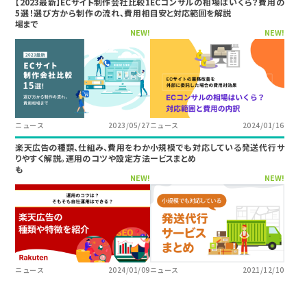
【2023最新】ECサイト制作会社比較1
ECコンサルの相場はいくら？費用の
5選！選び方から制作の流れ、費用相
目安と対応範囲を解説
場まで
NEW!
NEW!
ニュース
2023/05/27
ニュース
2024/01/16
楽天広告の種類、仕組み、費用をわか
小規模でも対応している発送代行サ
りやすく解説。運用のコツや設定方法
ービスまとめ
も
NEW!
NEW!
ニュース
2024/01/09
ニュース
2021/12/10