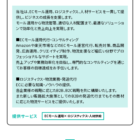
当社は、ECモール運用、ロジスティクス、人材サービスを一貫して提
供し、ビジネスの成長を支援します。
モール運用から物流管理、適切な人材配置まで、最適なソリューショ
ンで効率化と売上向上を実現します。
■ECモール運用代行・コンサルティング
Amazonや楽天市場などのECモール運営代行、転売対策、商品開
発、広告運用、クリエイティブ制作、物流支援など幅広い分野でプロ
フェッショナルなサポートを実現。
売上アップや業務効率化を目指し、専門的なコンサルティングを通じ
てお客様の目標達成をお手伝いします。
■ロジスティクス・物流業務・発送代行
ECに必要な知識・ノウハウの提供、
各企業様の戦略に応じたB2B、B2C戦略を共に構築いたします。
また新しい販路拡大施策としてのB2Bの発送代行までもその商材
に応じた物流サービスをご提供いたします。
提供サービス
ECモール運用× ロジスティクス・人材供給