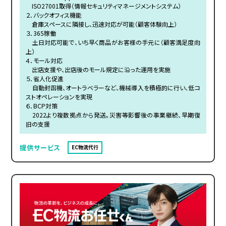
ISO27001取得（情報セキュリティマネージメントシステム）
２．バックオフィス機能
倉庫スペースに隣接し、迅速対応が可能（顧客体験向上）
３．365稼働
土日対応可能で、いち早く商品がお客様の手元に（顧客満足度向
上）
４．モール対応
出店支援や、出店後のモール規定に沿った運用を実施
５．省人化促進
自動封函機、オートラベラーなど、機械導入を積極的に行い、低コ
ストオペレーションを実現
６．BCP対策
2022より複数拠点から発送。災害等影響後の事業継続、早期復
旧の支援
提供サービス
EC物流代行