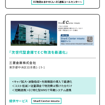
EC物流おまかせくん～EC通販コールセンター～
『次世代型倉庫でＥＣ物流を最適化』
三菱倉庫株式会社
東京都中央区日本橋1-19-1
<キャパ拡大・波動吸収>先端機器の導入で最適化
＜コスト低減＞従量課金で物流費は預けた分だけ
＜短期連携＞EC特化型WMSで早期システム連携
提供サービス
SharE Center misato