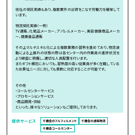
他社の受託実績もあり、複数案件の出荷をこなす労働力を確保して
います。
物流受託実績（一例）
TV通販、化粧品メーカー、アパレルメーカー、美容健康商品メーカ
ー、健康食品通販
その上マルチスキル化による複数業務の習熟を進めており、物流波
動による上振れの状態の際は各センター内の作業員の進捗状況を
より綿密に把握し、適切な人員配置を行います。
またギフト梱包においても、習熟度の高い従業員が多く在籍している
ため貴社ニーズに対しても柔軟に対応することが可能です。
その他
・コールセンターサービス
・プロモーションサービス
・商品開発・供給
といった、様々なソリューションもご提供しております。
提供サービス
千趣会のフルフィルメント
千趣会の通販物流
千趣会コールセンター