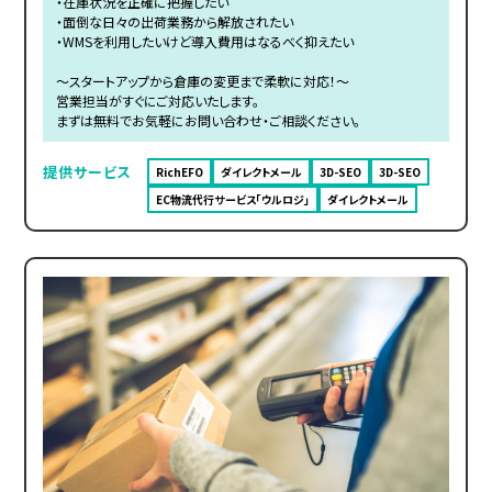
・在庫状況を正確に把握したい
・面倒な日々の出荷業務から解放されたい
・WMSを利用したいけど導入費用はなるべく抑えたい
～スタートアップから倉庫の変更まで柔軟に対応！～
営業担当がすぐにご対応いたします。
まずは無料でお気軽にお問い合わせ・ご相談ください。
提供サービス
RichEFO
ダイレクトメール
3D-SEO
3D-SEO
EC物流代行サービス「ウルロジ」
ダイレクトメール