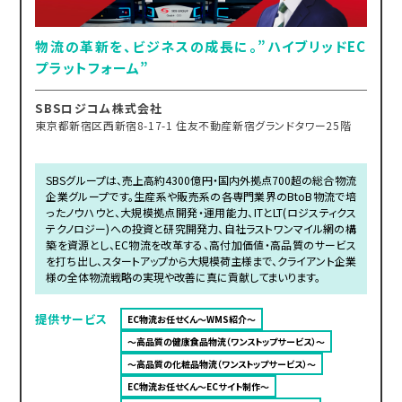
物流の革新を、ビジネスの成長に。”ハイブリッドEC
プラットフォーム”
SBSロジコム株式会社
東京都新宿区西新宿8-17-1 住友不動産新宿グランドタワー25階
SBSグループは、売上高約4300億円・国内外拠点700超の総合物流
企業グループです。生産系や販売系の各専門業界のBtoB物流で培
ったノウハウと、大規模拠点開発・運用能力、ITとLT(ロジスティクス
テクノロジー)への投資と研究開発力、自社ラストワンマイル網の構
築を資源とし、EC物流を改革する、高付加価値・高品質のサービス
を打ち出し、スタートアップから大規模荷主様まで、クライアント企業
様の全体物流戦略の実現や改善に真に貢献してまいります。
提供サービス
EC物流お任せくん～WMS紹介～
～高品質の健康食品物流（ワンストップサービス）～
～高品質の化粧品物流（ワンストップサービス）～
EC物流お任せくん～ECサイト制作～