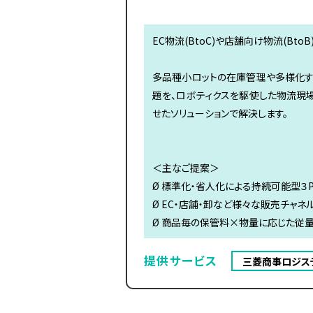
EC物流(BtoC)や店舗向け物流(BtoB
多品種小ロットの在庫管理や多様化す
題を、ロボティクスを駆使した物流現
せたソリューションで解決します。
＜主なご提案＞
Ø 標準化・省人化による持続可能型３
Ø EC・店舗・卸など様々な販売チャネ
Ø 商品毎の保管料×物量に応じた従
提供サービス
三菱商事ロジス