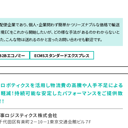
宅配便企業であり、個人・企業問わず簡単かつリーズナブルな価格で輸送
境ECをこれから開始したいが、どの様な手法があるのか​わからないと
た、こんな物は送れるのかと言った​お問い合わせも歓迎です。​
B2Bエコノミー
ECMSスタンダードエクスプレス
用ロボティクスを活用し物流費の高騰や人手不足による
を軽減！持続可能な安定したパフォーマンスをご提供致
！！
事ロジスティクス株式会社
千代田区有楽町２－10－1東京交通会館ビル７F