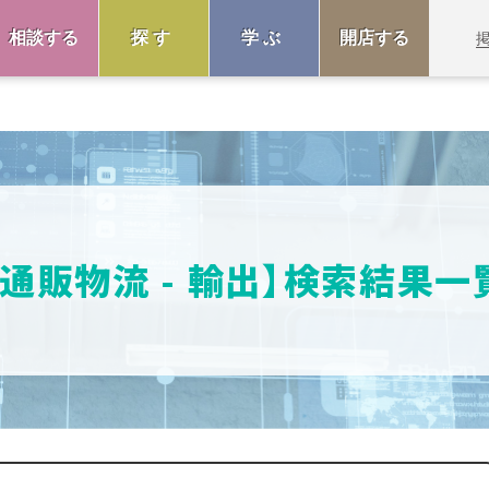
相談する
探す
学ぶ
開店する
【通販物流 - 輸出】検索結果一