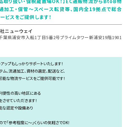
品取り扱い・保税蔵置場OK！】EC通販物流からBtoB物
通加工・保管～スペース転貸等、国内全19拠点で総合
ービスをご提供します！
社ニューウェイ
千葉県浦安市入船1丁目5番2号プライムタワー新浦安19階1901
アップもしっかりサポートいたします！
ム、流通加工、資材の選定、配送など、
可能な物流サービスをご提供可能です！
ど利便性の高い地区にある
をさせていただきます！
能な認定や設備あり
で「参考程度に～」くらいの気軽さでOK！