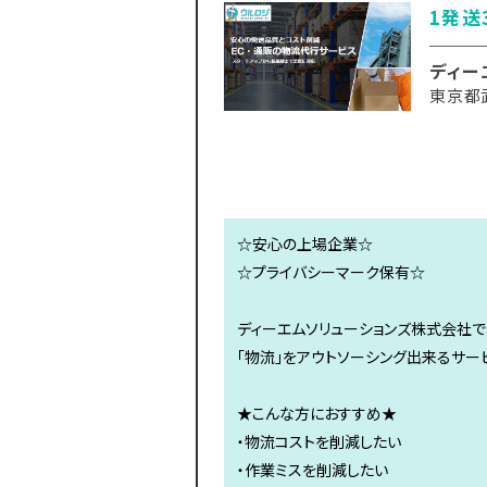
1発送
ディー
東京都
☆安心の上場企業☆
☆プライバシーマーク保有☆
ディーエムソリューションズ株式会社
「物流」をアウトソーシング出来るサー
★こんな方におすすめ★
・物流コストを削減したい
・作業ミスを削減したい