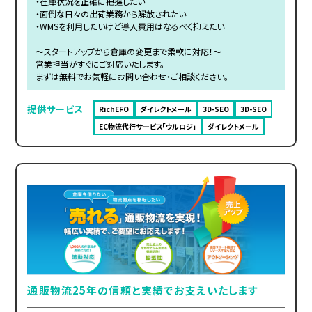
・在庫状況を正確に把握したい
・面倒な日々の出荷業務から解放されたい
・WMSを利用したいけど導入費用はなるべく抑えたい
～スタートアップから倉庫の変更まで柔軟に対応！～
営業担当がすぐにご対応いたします。
まずは無料でお気軽にお問い合わせ・ご相談ください。
提供サービス
RichEFO
ダイレクトメール
3D-SEO
3D-SEO
EC物流代行サービス「ウルロジ」
ダイレクトメール
通販物流25年の信頼と実績でお支えいたします