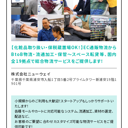
【化粧品取り扱い・保税蔵置場OK！】EC通販物流から
BtoB物流・流通加工・保管～スペース転貸等、国内
全19拠点で総合物流サービスをご提供します！
株式会社ニューウェイ
千葉県千葉県浦安市入船1丁目5番2号プライムタワー新浦安19階1
901号
小規模からのご利用も大歓迎！スタートアップもしっかりサポートい
たします！
各種モールやカートに対応可能なシステム、流通加工、資材の選定、
配送など、
お客様のご要望に合わせカスタマイズ可能な物流サービスをご提
供可能です！