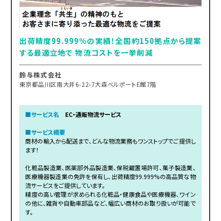
出荷精度99.999％の実績！全国約150拠点から提案
する最適立地で 物流コストを一挙削減
鈴与株式会社
東京都品川区南大井6-22-7大森ベルポートE館7階
■サービス名
EC・通販物流サービス
■サービス概要
商材の輸入から配送まで、どんな物流業務もワンストップでご提供し
ます！
化粧品製造業、医薬部外品製造業、保税蔵置場許可、菓子製造業、
医療機器製造業の免許を保有し、出荷精度99.999%の高品質な物
流サービスをご提供しています。
精度の高い管理が求められる化粧品・健康食品や医療機器、ワイン
の他に、雑貨や自動車部品など、幅広い商材のお取り扱いが可能で
す。