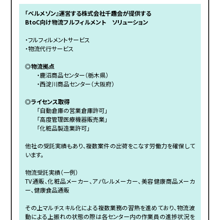
「ベルメゾン』運営する株式会社千趣会が提供する
BtoC向け物流フルフィルメント ソリューション
・フルフィルメントサービス
・物流代行サービス
◎物流拠点
・鹿沼商品センター（栃木県）
・西淀川商品センター（大阪府）
◎ライセンス取得
「自動倉庫の営業倉庫許可」
「高度管理医療機器販売業」
「化粧品製造業許可」
他社の受託実績もあり、複数案件の出荷をこなす労働力を確保して
います。
物流受託実績（一例）
TV通販、化粧品メーカー、アパレルメーカー、美容健康商品メーカ
ー、健康食品通販
その上マルチスキル化による複数業務の習熟を進めており、物流波
動による上振れの状態の際は各センター内の作業員の進捗状況を