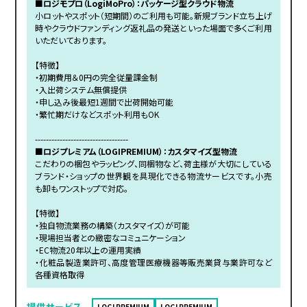
■ロジモプロ（LogiMoPro）：パッケージ型クラウド物流
小ロットやスポット（短期間）のご利用も可能。新規ブランド立ち上げ
時やクラウドファンディング返礼品の発送といった場面で多くご利用
いただいております。
【特徴】
・初期費用＆0円の完全従量課金制
・入出荷システム無償提供
・申し込み後最短1週間で出荷開始可能
・繁忙期だけなどスポット利用もOK
----------------------------------
■ロジプレミアム（LOGIPREMIUM）：カスタマイズ型物流
こだわりの梱包やラッピング、同梱物など、荷主様が大切にしている
ブランド・ショップの世界観を具現化できる物流サービスです。小売
も卸もワンストップで対応。
【特徴】
・独自物流業務の構築（カスタマイズ）が可能
・現場担当者との緻密なコミュニケーション
・EC物流20年以上の運用実績
・化粧品製造業許可、高度管理医療機器等販売業貸与業許可など
各種資格取得
提供サービス
LOGI PREMIUM
LOGI PREMIUM