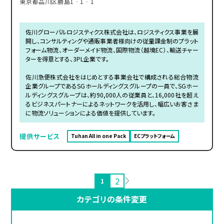
東京都品川区勝島1‐1‐1
佐川グローバルロジスティクス株式会社は、ロジスティクス事業を展
開し、コンサルティングや通販事業者様向けの従量課金制のプラット
フォーム物流、オーダーメイド物流、国際物流（越境EC）、輸送チャー
ターを得意とする、3PL企業です。
佐川急便株式会社をはじめとする事業会社で構成される総合物流
企業グループであるSGホールディングスグループの一員で、SGホー
ルディングスグループは、約90,000人の従業員と、16,000社を超え
るビジネスパートナーによるネットワークを活用し、幅広いお客さま
に物流ソリューションによる価値を提供しています。
提供サービス
Tuhan All in one Pack
ECプラットフォーム
2
1
カテゴリの条件変更