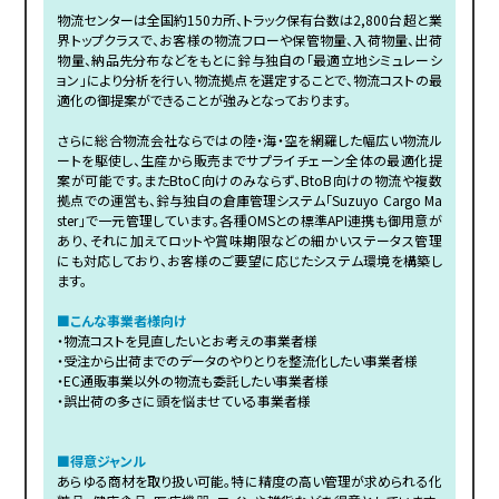
物流センターは全国約150カ所、トラック保有台数は2,800台超と業
界トップクラスで、お客様の物流フローや保管物量、入荷物量、出荷
物量、納品先分布などをもとに鈴与独自の「最適立地シミュレーシ
ョン」により分析を行い、物流拠点を選定することで、物流コストの最
適化の御提案ができることが強みとなっております。
さらに総合物流会社ならではの陸・海・空を網羅した幅広い物流ル
ートを駆使し、生産から販売までサプライチェーン全体の最適化提
案が可能です。またBtoC向けのみならず、BtoB向けの物流や複数
拠点での運営も、鈴与独自の倉庫管理システム「Suzuyo Cargo Ma
ster」で一元管理しています。各種OMSとの標準API連携も御用意が
あり、それに加えてロットや賞味期限などの細かいステータス管理
にも対応しており、お客様のご要望に応じたシステム環境を構築し
ます。
■こんな事業者様向け
・物流コストを見直したいとお考えの事業者様
・受注から出荷までのデータのやりとりを整流化したい事業者様
・EC通販事業以外の物流も委託したい事業者様
・誤出荷の多さに頭を悩ませている事業者様
■得意ジャンル
あらゆる商材を取り扱い可能。特に精度の高い管理が求められる化