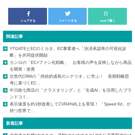
シェアする
ツイートする
noteで書く
関連記事
YTGATEとECのミカタ、EC事業者へ「決済承認率の可視化診
断」を共同提供開始
カンロの「EC×ファン化戦略」 お客様の声を反映しながら商品
を開発・改善
次世代CRMの「持続的成長のシナリオ」に学ぶ！ 長期戦略思
考に基づくEC...
中川政七商店の「クラスタリング」と「生成AI」を活用したブラ
ンドコミ...
表示速度を約1秒改善してCVR4%向上を実現！ 「Speed Kit」が
持つ世界で...
新着記事