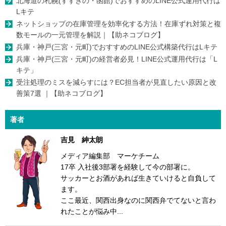
北海道の札幌(すすきの・函館)でおすすめのLINE公式運用代行は
Lキテ
ネットショップの在庫管理を効率化する方法！在庫ずれ対策と複
数モールの一元管理を解説｜【助ネコブログ】
兵庫・神戸(三宮・元町)でおすすめのLINE公式構築代行はLキテ
兵庫・神戸(三宮・元町)の経営者必見！LINE公式運用代行は「L
キテ」
受注処理のミスを減らすには？EC担当者が見直したい原因と改
善策7選 ｜【助ネコブログ】
著者
吉見 紳太朗
メディア編集部 マーケチーム
17卒 入社後3部署を経験して今の部署に。
サッカーとお酒があれば生きていけると自負して
ます。
ここ最近、関西出身なのに関西弁でてないと言わ
れたことが悩み中...