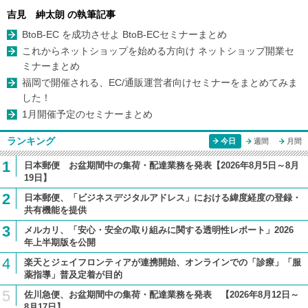
吉見 紳太朗 の執筆記事
BtoB-EC を成功させよ BtoB-ECセミナーまとめ
これからネットショップを始める方向け ネットショップ開業セ
ミナーまとめ
福岡で開催される、EC/通販運営者向けセミナーをまとめてみま
した！
1月開催予定のセミナーまとめ
ランキング
今日
週間
月間
1
日本郵便 お盆期間中の集荷・配達業務を発表【2026年8月5日～8月
19日】
2
日本郵便、「ビジネスデジタルアドレス」における緯度経度の登録・
共有機能を提供
3
メルカリ、「安心・安全の取り組みに関する透明性レポート」2026
年上半期版を公開
4
楽天とジェイフロンティアが連携開始、オンラインでの「診療」「服
薬指導」普及定着が目的
5
佐川急便、お盆期間中の集荷・配達業務を発表 【2026年8月12日～
8月17日】