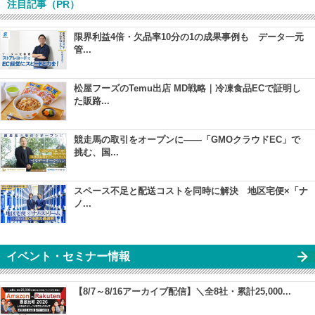
注目記事（PR）
限界利益4倍・欠品率10分の1の成果事例も データ一元
管...
松屋フーズのTemu出店 MD戦略｜冷凍食品ECで証明し
た販路...
競走馬の取引をオープンに――「GMOクラウドEC」で
挑む、国...
スペース不足と配送コストを同時に解決 地区宅便×「ナ
ノ...
イベント・セミナー情報
【8/7～8/16アーカイブ配信】＼全8社・累計25,000...