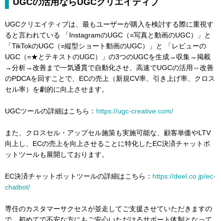
UGCの活用ならUGCクリエイティブ
UGCクリエイティブは、最もユーザーが購入を検討する際に重視す
ると言われている 「InstagramのUGC（=写真と動画のUGC）」と
「TikTokのUGC（=縦型ショート動画のUGC）」と 「レビューの
UGC（=★とテキストのUGC）」の3つのUGCを生成→収集→掲載
→分析→改善まで一気通貫で自動化させ、高速でUGCの活用⇔改善
のPDCAを回すことで、ECの売上（新規CV率、引き上げ率、クロス
セル率）を劇的に向上させます。
UGCツールの詳細はこちら：
https://ugc-creative.com/
また、クロスセル・アップセル施策も実施可能な、顧客単価やLTV
向上し、ECの売上を向上させることに特化したEC決済チャットボ
ットツールも展開しております。
EC決済チャットボットツールの詳細はこちら：
https://deel.co.jp/ec-
chatbot/
専任のカスタマーサクセスが並走してご支援させていただきますの
で、初めてで不安な方にもご安心いただけるサポート体制となって