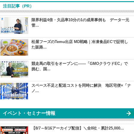
注目記事（PR）
限界利益4倍・欠品率10分の1の成果事例も データ一元
管...
松屋フーズのTemu出店 MD戦略｜冷凍食品ECで証明し
た販路...
競走馬の取引をオープンに――「GMOクラウドEC」で
挑む、国...
スペース不足と配送コストを同時に解決 地区宅便×「ナ
ノ...
イベント・セミナー情報
【8/7～8/16アーカイブ配信】＼全8社・累計25,000...