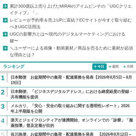
累計300億以上売り上げたMIRAIのアイムピンチの「UGCクリエ
イティブ」「...
レビューが予約率＆売上UPに直結？ECサイトが今すぐ取り組む
べきUGC活用法
UGCの影響力とは〜現代のデジタルマーケティングにおける
鍵〜
＼ユーザーによる画像・動画素材／商品を売るために素材が必須
な理由とは？
ランキング
今日
週間
月間
1
日本郵便 お盆期間中の集荷・配達業務を発表【2026年8月5日～8月
19日】
2
日本郵便、「ビジネスデジタルアドレス」における緯度経度の登録・
共有機能を提供
3
メルカリ、「安心・安全の取り組みに関する透明性レポート」2026
年上半期版を公開
4
楽天とジェイフロンティアが連携開始、オンラインでの「診療」「服
薬指導」普及定着が目的
5
佐川急便、お盆期間中の集荷・配達業務を発表 【2026年8月12日～