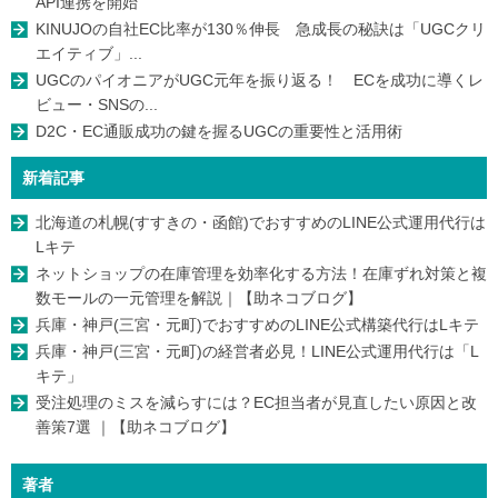
API連携を開始
KINUJOの自社EC比率が130％伸長 急成長の秘訣は「UGCクリ
エイティブ」...
UGCのパイオニアがUGC元年を振り返る！ ECを成功に導くレ
ビュー・SNSの...
D2C・EC通販成功の鍵を握るUGCの重要性と活用術
新着記事
北海道の札幌(すすきの・函館)でおすすめのLINE公式運用代行は
Lキテ
ネットショップの在庫管理を効率化する方法！在庫ずれ対策と複
数モールの一元管理を解説｜【助ネコブログ】
兵庫・神戸(三宮・元町)でおすすめのLINE公式構築代行はLキテ
兵庫・神戸(三宮・元町)の経営者必見！LINE公式運用代行は「L
キテ」
受注処理のミスを減らすには？EC担当者が見直したい原因と改
善策7選 ｜【助ネコブログ】
著者