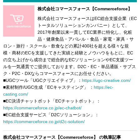
株式会社コマースフォース【Commerceforce】
株式会社コマースフォースはEC総合支援企業（EC
トータルソリューションカンパニー）として、
2017年創業以来一貫してEC業界に特化し、化粧
品・健康食品・アパレル・食品・家電・家具・サ
ロン・旅行・スクール・飲食などの累計400社を超える様々な規
模・商材のECを支援してきた実績と経験とノウハウをもとに、EC
の立ち上げから成功まで総合的なECソリューションやEC支援ツー
ルを一気通貫でご提供しております。D2C・EC・単品通販・サブス
ク・P2C・DXならコマースフォースにお任せください。
■UGCツール「UGCクリエイティブ」：
https://ugc-creative.com/
■素材制作/UGC生成「ECキャスティング」 ：
https://ec-
casting.com/
■EC決済チャットボット「ECチャットボット」：
https://commerceforce.co.jp/ec-chatbot/
■EC総合支援サービス「D2Cソリューション」：
https://commerceforce.co.jp/d2c-solution/
株式会社コマースフォース【Commerceforce】 の執筆記事