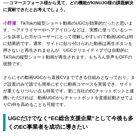
──コマースフォース様から見て、どの機能がKINUJO様の課題解決
に貢献できたとお考えでしょう。
小野瀬
TikTokの縦型ショート動画のUGCが効果的だったと思いま
す。ヘアドライヤーやヘアアイロンなどは、実際に使っているシー
ンを訴求した方がユーザーにとって理解しやすいので動画UGCは特
に効果的です。通常、サイトに貼り付けられた動画は再生ボタンを
押さないと再生されませんが、UGCクリエイティブでは自動的に
TikTokの縦型ショート動画が再生されます。もちろん音声もOFFの
状態です。
さらにその動画UGCから直接CVまでできる仕組みとなっており、タ
グ設置のみで誰でも簡単にすぐに動画コマースを実装でき、サイト
が重くなりづらい点も特長です。更に当社のECチャットボットと連
携いただければ、動画UGCからチャットボットを直接起動させてよ
りCVRを高めることも可能です。
UGCだけでなく“EC総合支援企業”として今後も多
くのEC事業者を成功に導きたい