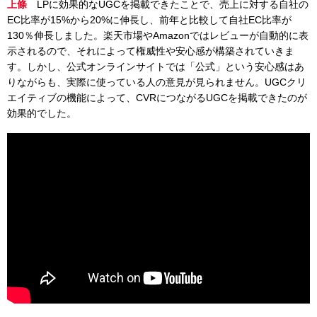
上條
LPに効果的なUGCを掲載できたことで、売上に対する自社の
EC比率が15%から20%に伸長し、前年と比較して自社EC比率が
130％伸長しました。楽天市場やAmazonではレビューが自動的に表
示されるので、それによって権威性や安心感が構築されていきま
す。しかし、公式オンラインサイトでは「公式」という安心感はあ
りながらも、実際に使っている人の意見が見られません。UGCクリ
エイティブの機能によって、CVRにつながるUGCを掲載できたのが
効果的でした。