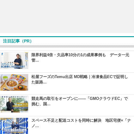
注目記事（PR）
限界利益4倍・欠品率10分の1の成果事例も データ一元
管...
松屋フーズのTemu出店 MD戦略｜冷凍食品ECで証明し
た販路...
競走馬の取引をオープンに――「GMOクラウドEC」で
挑む、国...
スペース不足と配送コストを同時に解決 地区宅便×「ナ
ノ...