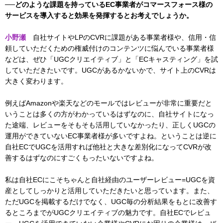
──どのような課題を持っているEC事業者がコマースフォース様の
サービスを導入すると効果を発揮するとお考えでしょうか。
小野瀬
自社サイトやLPのCVRに課題がある事業者様や、信用・信
頼していただくための権威付けのコンテンツに悩んでいる事業者様
などは、ぜひ「UGCクリエイティブ」と「ECキャスティング」を試
していただきたいです。UGCがあるかないかで、サイト上のCVRは
大きく変わります。
例えばAmazonや楽天などのモールではレビューが非常に重要だと
いうことは多くの方がわかっているはずなのに、自社サイトになっ
た途端、レビューをそもそも活用していなかったり、正しくUGCの
運用ができていないEC事業者様が多いですよね。ということは逆に
自社ECでUGCを活用すれば他社と大きな差別化になってCVRが改
善するはずなのにすごくもったいないですよね。
私は自社ECにこそちゃんと自社経由のユーザーレビュー=UGCを資
産としてしっかりと活用していただきたいと思っています。また、
ただUGCを掲載するだけでなく、UGC毎の分析結果をもとに改善す
るところまでがUGCクリエイティブの魅力です。自社ECでレビュ