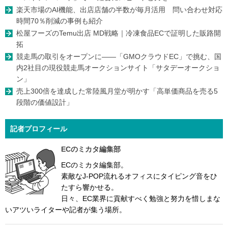
楽天市場のAI機能、出店店舗の半数が毎月活用 問い合わせ対応
時間70％削減の事例も紹介
松屋フーズのTemu出店 MD戦略｜冷凍食品ECで証明した販路開
拓
競走馬の取引をオープンに――「GMOクラウドEC」で挑む、国
内2社目の現役競走馬オークションサイト「サタデーオークショ
ン」
売上300倍を達成した常陸風月堂が明かす「高単価商品を売る5
段階の価値設計」
記者プロフィール
ECのミカタ編集部
ECのミカタ編集部。
素敵なJ-POP流れるオフィスにタイピング音をひ
たすら響かせる。
日々、EC業界に貢献すべく勉強と努力を惜しまな
いアツいライターや記者が集う場所。