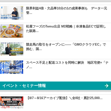
限界利益4倍・欠品率10分の1の成果事例も データ一元
管...
松屋フーズのTemu出店 MD戦略｜冷凍食品ECで証明し
た販路...
競走馬の取引をオープンに――「GMOクラウドEC」で
挑む、国...
スペース不足と配送コストを同時に解決 地区宅便×「ナ
ノ...
イベント・セミナー情報
【8/7～8/16アーカイブ配信】＼全8社・累計25,000...