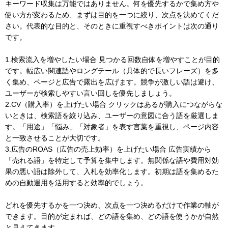
キーワード収集は万能ではありません。何を優先するかで集め方や
使い方が変わるため、まずは目的を一つに絞り、次点を決めてくだ
さい。代表的な目的と、そのときに重視すべきポイントは次の通り
です。
1.検索流入を増やしたい場合 見つかる回数自体を増やすことが目的
です。幅広い関連語やロングテール（具体的で長いフレーズ）を多
く集め、ページと広告で露出を広げます。競争が激しい語は避け、
ユーザーが検索しやすい言い回しを優先しましょう。
2.CV（購入率）を上げたい場合 クリックはあるが購入につながらな
いときは、検索語を絞り込み、ユーザーの意図に合う語を厳選しま
す。「用途」「悩み」「対象者」を表す言葉を重視し、ページ内容
と一致させることが大切です。
3.広告のROAS（広告の売上効率）を上げたい場合 広告実績から
「売れる語」を特定して予算を集中します。無関係な語や費用対効
果の悪い語は除外して、入札を効率化します。初期は語を集めるた
めの自動運用を活用すると効率的でしょう。
どれを優先するかを一つ決め、次点を一つ決めるだけで作業の軸が
できます。目的が定まれば、どの語を集め、どの語を使うかが自然
と見えてきます。