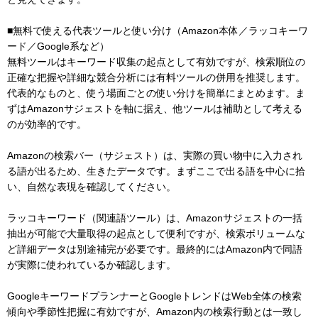
■無料で使える代表ツールと使い分け（Amazon本体／ラッコキーワ
ード／Google系など）
無料ツールはキーワード収集の起点として有効ですが、検索順位の
正確な把握や詳細な競合分析には有料ツールの併用を推奨します。
代表的なものと、使う場面ごとの使い分けを簡単にまとめます。ま
ずはAmazonサジェストを軸に据え、他ツールは補助として考える
のが効率的です。
Amazonの検索バー（サジェスト）は、実際の買い物中に入力され
る語が出るため、生きたデータです。まずここで出る語を中心に拾
い、自然な表現を確認してください。
ラッコキーワード（関連語ツール）は、Amazonサジェストの一括
抽出が可能で大量取得の起点として便利ですが、検索ボリュームな
ど詳細データは別途補完が必要です。最終的にはAmazon内で同語
が実際に使われているか確認します。
GoogleキーワードプランナーとGoogleトレンドはWeb全体の検索
傾向や季節性把握に有効ですが、Amazon内の検索行動とは一致し