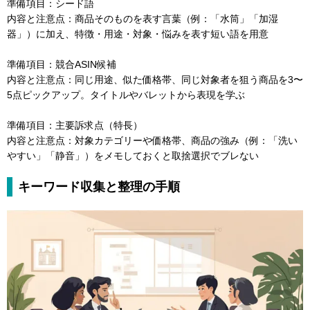
準備項目：シード語
内容と注意点：商品そのものを表す言葉（例：「水筒」「加湿
器」）に加え、特徴・用途・対象・悩みを表す短い語を用意
準備項目：競合ASIN候補
内容と注意点：同じ用途、似た価格帯、同じ対象者を狙う商品を3〜
5点ピックアップ。タイトルやバレットから表現を学ぶ
準備項目：主要訴求点（特長）
内容と注意点：対象カテゴリーや価格帯、商品の強み（例：「洗い
やすい」「静音」）をメモしておくと取捨選択でブレない
キーワード収集と整理の手順