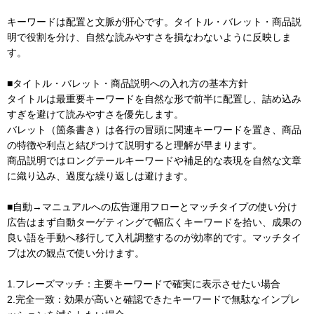
キーワードは配置と文脈が肝心です。タイトル・バレット・商品説
明で役割を分け、自然な読みやすさを損なわないように反映しま
す。
■タイトル・バレット・商品説明への入れ方の基本方針
タイトルは最重要キーワードを自然な形で前半に配置し、詰め込み
すぎを避けて読みやすさを優先します。
バレット（箇条書き）は各行の冒頭に関連キーワードを置き、商品
の特徴や利点と結びつけて説明すると理解が早まります。
商品説明ではロングテールキーワードや補足的な表現を自然な文章
に織り込み、過度な繰り返しは避けます。
■自動→マニュアルへの広告運用フローとマッチタイプの使い分け
広告はまず自動ターゲティングで幅広くキーワードを拾い、成果の
良い語を手動へ移行して入札調整するのが効率的です。マッチタイ
プは次の観点で使い分けます。
1.フレーズマッチ：主要キーワードで確実に表示させたい場合
2.完全一致：効果が高いと確認できたキーワードで無駄なインプレ