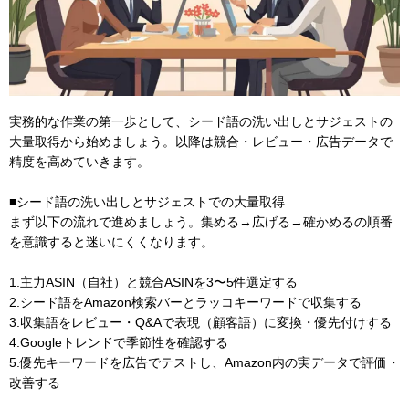
実務的な作業の第一歩として、シード語の洗い出しとサジェストの
大量取得から始めましょう。以降は競合・レビュー・広告データで
精度を高めていきます。
■シード語の洗い出しとサジェストでの大量取得
まず以下の流れで進めましょう。集める→広げる→確かめるの順番
を意識すると迷いにくくなります。
1.主力ASIN（自社）と競合ASINを3〜5件選定する
2.シード語をAmazon検索バーとラッコキーワードで収集する
3.収集語をレビュー・Q&Aで表現（顧客語）に変換・優先付けする
4.Googleトレンドで季節性を確認する
5.優先キーワードを広告でテストし、Amazon内の実データで評価・
改善する