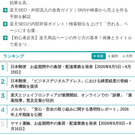
効果を高...
楽天SEO・外部流入の改善ガイド｜SNSや検索から売上を作る
手順を解説
楽天SEOの内部対策ポイント！検索順位を上げて「売れる」ペ
ージにする優...
【初心者必見】楽天商品ページの作り方の基本！画像とタイトル
で差をつ...
ランキング
今日
週間
月間
1
日本郵便 お盆期間中の集荷・配達業務を発表【2026年8月5日～8月
19日】
2
日本郵便、「ビジネスデジタルアドレス」における緯度経度の登録・
共有機能を提供
3
楽天とジェイフロンティアが連携開始、オンラインでの「診療」「服
薬指導」普及定着が目的
4
メルカリ、「安心・安全の取り組みに関する透明性レポート」2026
年上半期版を公開
5
ヤマト運輸、お盆期間中の集荷・配達業務を発表【2026年8月8日～8
月16日】