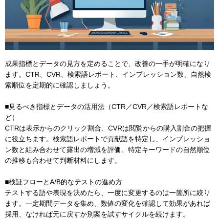
成果指標とデータの見方を定めることで、改善の一手が明確になり
ます。CTR、CVR、検索語レポート、インプレッション数、自然検
索順位を定期的に確認しましょう。
■見るべき指標とデータの活用法（CTR／CVR／検索語レポートな
ど）
CTRは表示からのクリック割合、CVRは閲覧からの購入割合の把握
に役立ちます。検索語レポートで貢献語を特定し、インプレッショ
ン数と組み合わせて露出の増減を評価、特定キーワードの自然順位
の推移も合わせて判断材料にします。
■検証フローとA/B的なテストの進め方
テストする語や表現を決めたら、一度に変更するのは一箇所に絞り
ます。一定期間データを集め、数値の変化を確認して効果があれば
採用、なければ元に戻すか別案を試すサイクルを続けます。