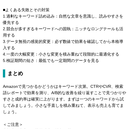
■よくある失敗とその対策
1.過剰なキーワード詰め込み：自然な文章を意識し、読みやすさを
優先する
2.競合が多すぎるキーワードへの固執：ニッチなロングテールも活
用する
3.データ無視の感覚的変更：必ず数値で効果を確認してから本格導
入する
4.一度の大幅変更：小さな変更を積み重ねて段階的に最適化する
5.検証期間の短さ：最低でも一定期間のデータを見る
まとめ
Amazonで見つかるかどうかはキーワード次第。CTRやCVR、検索
語レポートで効果を測り、A/B的な改善を繰り返すことで見つかりや
すさと成約率は確実に上がります。まずは一つのキーワードから試
してみましょう。小さな手直しを積み重ねて、表示も売上も育てま
しょう。
＜ご注意＞