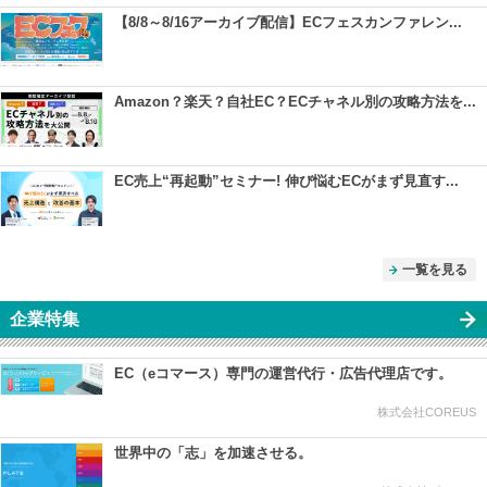
【8/8～8/16アーカイブ配信】ECフェスカンファレン...
Amazon？楽天？自社EC？ECチャネル別の攻略方法を...
EC売上“再起動”セミナー! 伸び悩むECがまず見直す...
一覧を見る
企業特集
EC（eコマース）専門の運営代行・広告代理店です。
株式会社COREUS
世界中の「志」を加速させる。