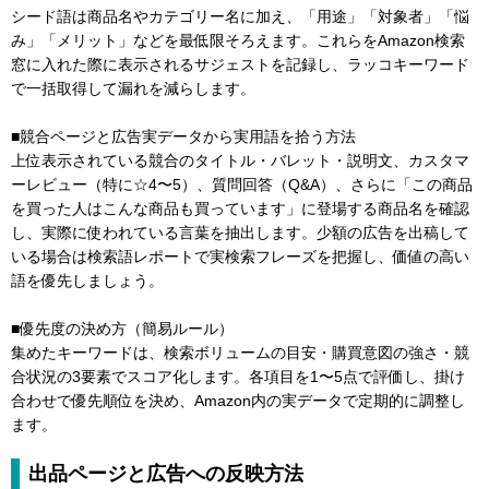
シード語は商品名やカテゴリー名に加え、「用途」「対象者」「悩
み」「メリット」などを最低限そろえます。これらをAmazon検索
窓に入れた際に表示されるサジェストを記録し、ラッコキーワード
で一括取得して漏れを減らします。
■競合ページと広告実データから実用語を拾う方法
上位表示されている競合のタイトル・バレット・説明文、カスタマ
ーレビュー（特に☆4〜5）、質問回答（Q&A）、さらに「この商品
を買った人はこんな商品も買っています」に登場する商品名を確認
し、実際に使われている言葉を抽出します。少額の広告を出稿して
いる場合は検索語レポートで実検索フレーズを把握し、価値の高い
語を優先しましょう。
■優先度の決め方（簡易ルール）
集めたキーワードは、検索ボリュームの目安・購買意図の強さ・競
合状況の3要素でスコア化します。各項目を1〜5点で評価し、掛け
合わせで優先順位を決め、Amazon内の実データで定期的に調整し
ます。
出品ページと広告への反映方法