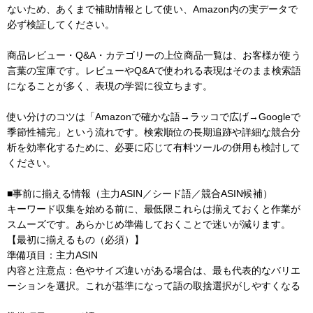
ないため、あくまで補助情報として使い、Amazon内の実データで
必ず検証してください。
商品レビュー・Q&A・カテゴリーの上位商品一覧は、お客様が使う
言葉の宝庫です。レビューやQ&Aで使われる表現はそのまま検索語
になることが多く、表現の学習に役立ちます。
使い分けのコツは「Amazonで確かな語→ラッコで広げ→Googleで
季節性補完」という流れです。検索順位の長期追跡や詳細な競合分
析を効率化するために、必要に応じて有料ツールの併用も検討して
ください。
■事前に揃える情報（主力ASIN／シード語／競合ASIN候補）
キーワード収集を始める前に、最低限これらは揃えておくと作業が
スムーズです。あらかじめ準備しておくことで迷いが減ります。
【最初に揃えるもの（必須）】
準備項目：主力ASIN
内容と注意点：色やサイズ違いがある場合は、最も代表的なバリエ
ーションを選択。これが基準になって語の取捨選択がしやすくなる