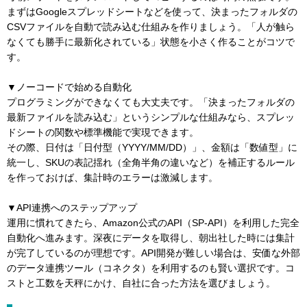
まずはGoogleスプレッドシートなどを使って、決まったフォルダの
CSVファイルを自動で読み込む仕組みを作りましょう。「人が触ら
なくても勝手に最新化されている」状態を小さく作ることがコツで
す。
▼ノーコードで始める自動化
プログラミングができなくても大丈夫です。「決まったフォルダの
最新ファイルを読み込む」というシンプルな仕組みなら、スプレッ
ドシートの関数や標準機能で実現できます。
その際、日付は「日付型（YYYY/MM/DD）」、金額は「数値型」に
統一し、SKUの表記揺れ（全角半角の違いなど）を補正するルール
を作っておけば、集計時のエラーは激減します。
▼API連携へのステップアップ
運用に慣れてきたら、Amazon公式のAPI（SP-API）を利用した完全
自動化へ進みます。深夜にデータを取得し、朝出社した時には集計
が完了しているのが理想です。API開発が難しい場合は、安価な外部
のデータ連携ツール（コネクタ）を利用するのも賢い選択です。コ
ストと工数を天秤にかけ、自社に合った方法を選びましょう。