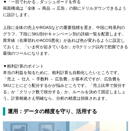
▼「一目でわかる」ダッシュボードを作る
画面構成は「全体 → 商品 → 広告」の順にドリルダウンできるよう
に設計します。
上段に全体の売上やROASなどの重要指標を置き、中段に時系列の
グラフ、下段にSKU別やキャンペーン別の詳細一覧を配置します。
異常値（在庫切れやACOS悪化）があれば色が変わるように設定し
ておくと、「いま何が起きているか」が3クリック以内で把握できる
最強のツールになります。
▼粗利計算のポイント
本当の利益を知るために、粗利計算も自動化したいところです。
「売上 － 仕入 － 手数料 － 広告費」が基本式ですが、広告費を
SKUごとにどう配分するかが悩みどころです。「売上比率で按分す
る」か「クリック数で按分する」か、ルールを決めて固定しましょ
う。計算根拠さえ明確なら、分析の精度は担保されます。
運用：データの精度を守り、活用する