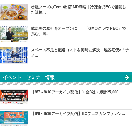
松屋フーズのTemu出店 MD戦略｜冷凍食品ECで証明し
た販路...
競走馬の取引をオープンに――「GMOクラウドEC」で
挑む、国...
スペース不足と配送コストを同時に解決 地区宅便×「ナ
ノ...
イベント・セミナー情報
【8/7～8/16アーカイブ配信】＼全8社・累計25,000...
【8/8～8/16アーカイブ配信】ECフェスカンファレン...