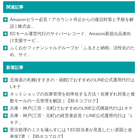
関連記事
Amazonセラー必見！アカウント停止からの復旧対策と手順を解
説 | 株式会...
ECモール運営代行のサイバーレコード、Amazon新規出品者向
け支援サービ...
ふくおかフィナンシャルグループが「ふるさと納税」活性化のた
め、サイ...
新着記事
北海道の札幌(すすきの・函館)でおすすめのLINE公式運用代行は
Lキテ
ネットショップの在庫管理を効率化する方法！在庫ずれ対策と複
数モールの一元管理を解説｜【助ネコブログ】
兵庫・神戸(三宮・元町)でおすすめのLINE公式構築代行はLキテ
兵庫・神戸(三宮・元町)の経営者必見！LINE公式運用代行は「L
キテ」
受注処理のミスを減らすには？EC担当者が見直したい原因と改
善策7選 ｜【助ネコブログ】