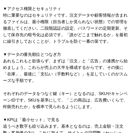
▼アクセス権限とセキュリティ
特に重要なのはセキュリティです。注文データや顧客情報が含まれ
るファイルは、最小権限（担当者しか見られない状態）での管理を
徹底してください。二段階認証の設定、パスワードの定期更新、そ
して保存先の暗号化は必須です。「誰がどこまで触れるか」を最初
に線引きしておくことが、トラブルを防ぐ一番の策です。
▼データの優先順位とつなぎ方
あれもこれもと欲張らず、まずは「注文」と「広告」の連携から始
めましょう。これらが売上の大半を構成するからです。その後に
「在庫」、最後に「支払い（手数料など）」を足していくのがスム
ーズな手順です。
それぞれのデータをつなぐ鍵（キー）となるのは、SKUやキャンペ
ーンIDです。SKUを基準にして、「この商品は、広告費いくらで、
何個売れたか」を横串で見られるようにします。
▼KPIは「最小セット」で見る
追うべき数字も絞り込みます。基本となるのは、売上金額・注文
数・客単価の3つ。これに加えて、サイトへの訪問数（セッショ