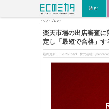
読む
トップ
ブログ
楽天市場の出店審査に
定し「最短で合格」す
最終更新日：
2026/05/21
株式会社Cyber-recor