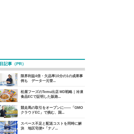
目記事（PR）
限界利益4倍・欠品率10分の1の成果事
例も データ一元管...
松屋フーズのTemu出店 MD戦略｜冷凍
食品ECで証明した販路...
競走馬の取引をオープンに――「GMO
クラウドEC」で挑む、国...
スペース不足と配送コストを同時に解
決 地区宅便×「ナノ...