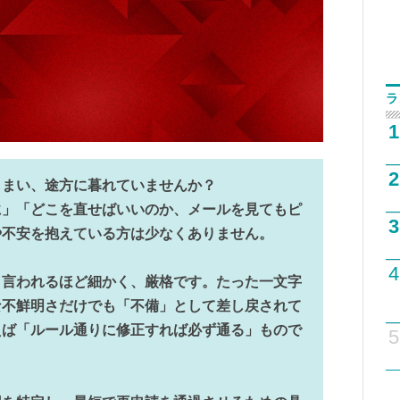
ラ
1
2
しまい、途方に暮れていませんか？
に」「どこを直せばいいのか、メールを見てもピ
3
や不安を抱えている方は少なくありません。
4
と言われるほど細かく、厳格です。たった一文字
な不鮮明さだけでも「不備」として差し戻されて
えば「ルール通りに修正すれば必ず通る」もので
5