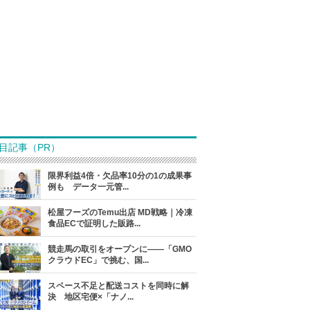
目記事（PR）
限界利益4倍・欠品率10分の1の成果事
例も データ一元管...
松屋フーズのTemu出店 MD戦略｜冷凍
食品ECで証明した販路...
競走馬の取引をオープンに――「GMO
クラウドEC」で挑む、国...
スペース不足と配送コストを同時に解
決 地区宅便×「ナノ...