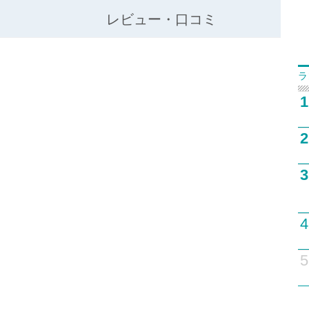
レビュー・口コミ
ラ
1
2
3
4
5