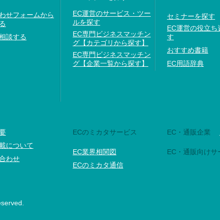
EC運営のサービス・ツー
わせフォームから
セミナーを探す
ルを探す
る
EC運営の役立ち
EC専門ビジネスマッチン
相談する
す
グ【カテゴリから探す】
おすすめ書籍
EC専門ビジネスマッチン
グ【企業一覧から探す】
EC用語辞典
要
ECのミカタサービス
EC・通販企業
載について
EC業界相関図
EC・通販向けサ
合わせ
ECのミカタ通信
eserved.