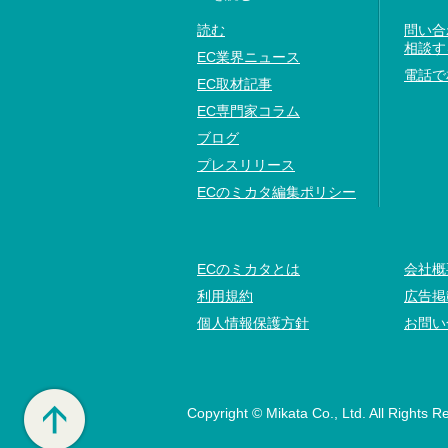
読む
問い合
相談す
EC業界ニュース
電話で
EC取材記事
EC専門家コラム
ブログ
プレスリリース
ECのミカタ編集ポリシー
ECのミカタとは
会社概
利用規約
広告掲
個人情報保護方針
お問い
Copyright © Mikata Co., Ltd. All Rights R