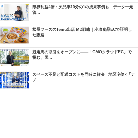
限界利益4倍・欠品率10分の1の成果事例も データ一元
管...
松屋フーズのTemu出店 MD戦略｜冷凍食品ECで証明し
た販路...
競走馬の取引をオープンに――「GMOクラウドEC」で
挑む、国...
スペース不足と配送コストを同時に解決 地区宅便×「ナ
ノ...