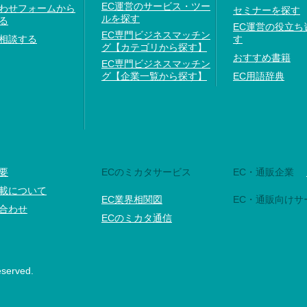
EC運営のサービス・ツー
わせフォームから
セミナーを探す
ルを探す
る
EC運営の役立ち
EC専門ビジネスマッチン
相談する
す
グ【カテゴリから探す】
おすすめ書籍
EC専門ビジネスマッチン
グ【企業一覧から探す】
EC用語辞典
要
ECのミカタサービス
EC・通販企業
載について
EC業界相関図
EC・通販向けサ
合わせ
ECのミカタ通信
eserved.