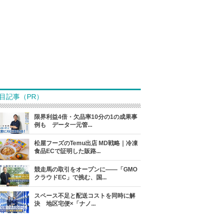
目記事（PR）
限界利益4倍・欠品率10分の1の成果事
例も データ一元管...
松屋フーズのTemu出店 MD戦略｜冷凍
食品ECで証明した販路...
競走馬の取引をオープンに――「GMO
クラウドEC」で挑む、国...
スペース不足と配送コストを同時に解
決 地区宅便×「ナノ...