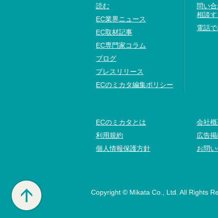
読む
問い合
相談す
EC業界ニュース
電話で
EC取材記事
EC専門家コラム
ブログ
プレスリリース
ECのミカタ編集ポリシー
ECのミカタとは
会社概
利用規約
広告掲
個人情報保護方針
お問い
Copyright © Mikata Co., Ltd. All Rights R