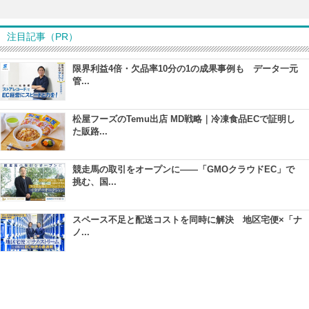
注目記事（PR）
限界利益4倍・欠品率10分の1の成果事例も データ一元
管...
松屋フーズのTemu出店 MD戦略｜冷凍食品ECで証明し
た販路...
競走馬の取引をオープンに――「GMOクラウドEC」で
挑む、国...
スペース不足と配送コストを同時に解決 地区宅便×「ナ
ノ...