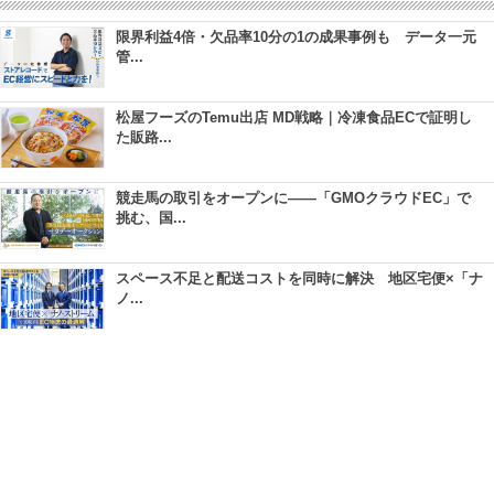
限界利益4倍・欠品率10分の1の成果事例も データ一元
管...
松屋フーズのTemu出店 MD戦略｜冷凍食品ECで証明し
た販路...
競走馬の取引をオープンに――「GMOクラウドEC」で
挑む、国...
スペース不足と配送コストを同時に解決 地区宅便×「ナ
ノ...