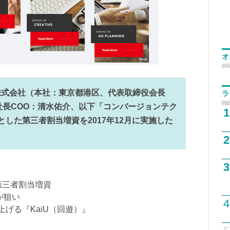
オ
株式会社（本社：東京都港区、代表取締役会長
ラ
社長COO：清水佑介、以下「コンバージョンテク
1
した第三者割当増資を2017年12月に実施した
2
3
の第三者割当増資
が狙い
4
を上げる『KaiU（回遊）』