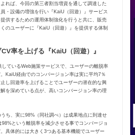
によれば、今回の第三者割当増資を通して調達した
員・設備の増強を行い『KaiU（回遊）』サービス
を提供するための運用体制強化を行うと共に、販売
くのユーザーに『KaiU（回遊）』を提供する体制
CV率を上げる『KaiU（回遊）』
提供しているWeb施策サービスで、ユーザーの離脱率
。KaiU経由でのコンバージョン率は実に平均7％
防止し回遊率を上げることでユーザーの潜在的な興
理解を深めている点が、高いコンバージョン率の理
のうち、実に98%（同社調べ）は成果地点に到達せ
は98%という離脱率を減少させる事でコンバージョ
。具体的には大きく3つある基本機能でユーザー