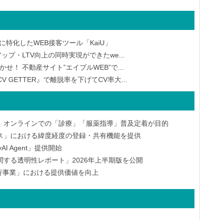
特化したWEB接客ツール「KaiU」
プ・LTV向上の同時実現ができたwe...
せ！ 不動産サイト”エイブルWEB”で...
 GETTER』で離脱率を下げてCV率大...
、オンラインでの「診療」「服薬指導」普及定着が目的
ス」における緯度経度の登録・共有機能を提供
yAI Agent」提供開始
する透明性レポート」2026年上半期版を公開
済代行事業」における提供価値を向上