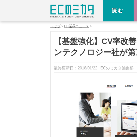
読む
トップ
EC業界ニュース
【基盤強化】CV率改善
ンテクノロジー社が第
最終更新日：
2018/01/22
ECのミカタ編集部