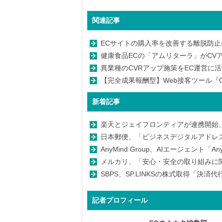
関連記事
ECサイトの購入率を改善する離脱防止に
健康食品ECの「アムリターラ」がCVアッ
異業種のCVRアップ施策をEC運営に活か
【完全成果報酬型】Web接客ツール『CV
新着記事
楽天とジェイフロンティアが連携開始
日本郵便、「ビジネスデジタルアドレ
AnyMind Group、AIエージェント「An
メルカリ、「安心・安全の取り組みに関
SBPS、SP.LINKSの株式取得「決
記者プロフィール