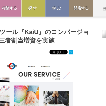
相談する
探す
学ぶ
開店する
ツール『KaiU』のコンバージョ
三者割当増資を実施