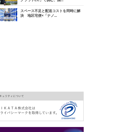
クラウドEC」で挑む、国...
スペース不足と配送コストを同時に解
決 地区宅便×「ナノ...