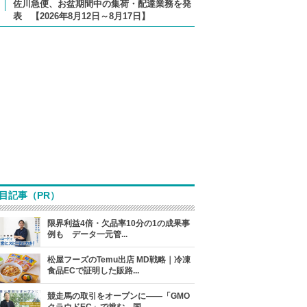
佐川急便、お盆期間中の集荷・配達業務を発
表 【2026年8月12日～8月17日】
目記事（PR）
限界利益4倍・欠品率10分の1の成果事
例も データ一元管...
松屋フーズのTemu出店 MD戦略｜冷凍
食品ECで証明した販路...
競走馬の取引をオープンに――「GMO