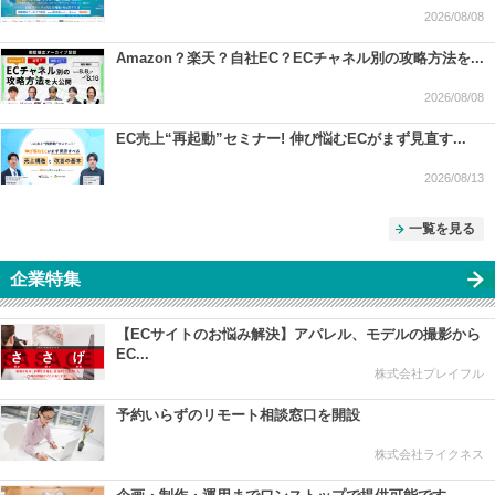
2026/08/08
Amazon？楽天？自社EC？ECチャネル別の攻略方法を...
2026/08/08
EC売上“再起動”セミナー! 伸び悩むECがまず見直す...
2026/08/13
一覧を見る
企業特集
【ECサイトのお悩み解決】アパレル、モデルの撮影から
EC...
株式会社プレイフル
予約いらずのリモート相談窓口を開設
株式会社ライクネス