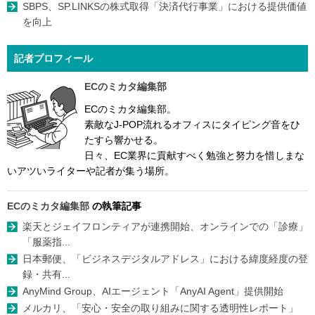
SBPS、SP.LINKSの株式取得「決済代行事業」における提供価値
を向上
記者プロフィール
ECのミカタ編集部
ECのミカタ編集部。
素敵なJ-POP流れるオフィスにタイピング音をひ
たすら響かせる。
日々、EC業界に貢献すべく勉強と努力を惜しまな
いアツいライターや記者が集う場所。
ECのミカタ編集部
の執筆記事
楽天とジェイフロンティアが連携開始、オンラインでの「診療」
「服薬指...
日本郵便、「ビジネスデジタルアドレス」における緯度経度の登
録・共有...
AnyMind Group、AIエージェント「AnyAI Agent」提供開始
メルカリ、「安心・安全の取り組みに関する透明性レポート」