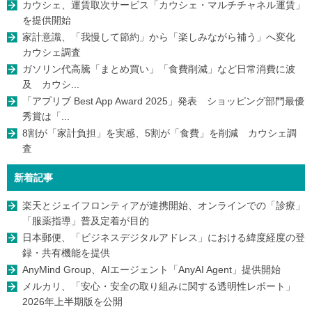
カウシェ、運賃取次サービス「カウシェ・マルチチャネル運賃」
を提供開始
家計意識、「我慢して節約」から「楽しみながら補う」へ変化
カウシェ調査
ガソリン代高騰「まとめ買い」「食費削減」など日常消費に波
及 カウシ...
「アプリブ Best App Award 2025」発表 ショッピング部門最優
秀賞は「...
8割が「家計負担」を実感、5割が「食費」を削減 カウシェ調
査
新着記事
楽天とジェイフロンティアが連携開始、オンラインでの「診療」
「服薬指導」普及定着が目的
日本郵便、「ビジネスデジタルアドレス」における緯度経度の登
録・共有機能を提供
AnyMind Group、AIエージェント「AnyAI Agent」提供開始
メルカリ、「安心・安全の取り組みに関する透明性レポート」
2026年上半期版を公開