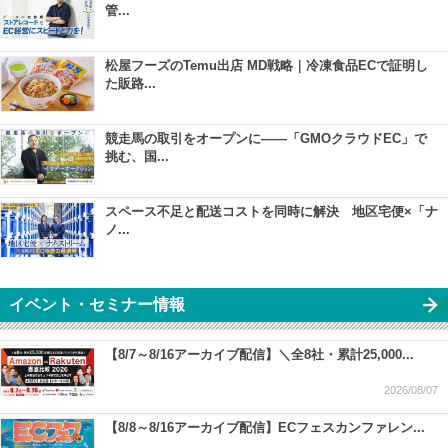
管...
松屋フーズのTemu出店 MD戦略｜冷凍食品ECで証明し
た販路...
競走馬の取引をオープンに――「GMOクラウドEC」で
挑む、国...
スペース不足と配送コストを同時に解決 地区宅便×「ナ
ノ...
イベント・セミナー情報
【8/7～8/16アーカイブ配信】＼全8社・累計25,000...
2026/08/07
【8/8～8/16アーカイブ配信】ECフェスカンファレン...