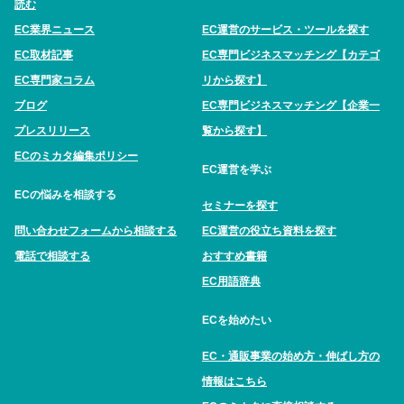
読む
EC業界ニュース
EC運営のサービス・ツールを探す
EC取材記事
EC専門ビジネスマッチング【カテゴ
EC専門家コラム
リから探す】
ブログ
EC専門ビジネスマッチング【企業一
プレスリリース
覧から探す】
ECのミカタ編集ポリシー
EC運営を学ぶ
ECの悩みを相談する
セミナーを探す
問い合わせフォームから相談する
EC運営の役立ち資料を探す
電話で相談する
おすすめ書籍
EC用語辞典
ECを始めたい
EC・通販事業の始め方・伸ばし方の
情報はこちら