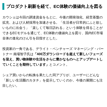
プロダクト刷新を経て、EC体験の価値向上を図る
カウシェは今回の調達資金をもとに、今後の開発強化、経営基盤の
拡充、および人材採用を加速させる。「生活者が日常的にふと欲し
いものに出会う」「楽しくて毎日訪れる」という体験を得ることが
できるECモデルを通じて、EC体験の価値向上を図り、国内EC市場
全体の進化のけん引を目指すとした。
投資家の一角である、デライト・ベンチャーズ マネージング・パー
トナー 南場智子氏は
「400万ダウンロードを超えて新しいフェーズ
を迎え、買い物体験や生活をさらに豊かなものへとアップデートし
ていくことを期待しています」
とコメント。
シェア買いからの転換を果たした同アプリが、ユーザーにどんな
「新しい生活圏のカタチ」を提示していくのか。今後の展開にも注
目したい。