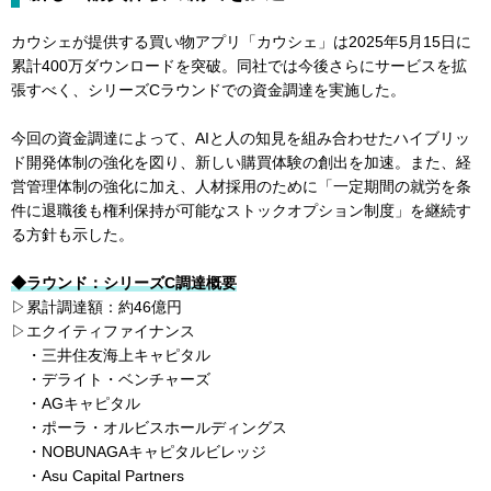
カウシェが提供する買い物アプリ「カウシェ」は2025年5月15日に
累計400万ダウンロードを突破。同社では今後さらにサービスを拡
張すべく、シリーズCラウンドでの資金調達を実施した。
今回の資金調達によって、AIと人の知見を組み合わせたハイブリッ
ド開発体制の強化を図り、新しい購買体験の創出を加速。また、経
営管理体制の強化に加え、人材採用のために「一定期間の就労を条
件に退職後も権利保持が可能なストックオプション制度」を継続す
る方針も示した。
◆ラウンド：シリーズC調達概要
▷累計調達額：約46億円
▷エクイティファイナンス
・三井住友海上キャピタル
・デライト・ベンチャーズ
・AGキャピタル
・ポーラ・オルビスホールディングス
・NOBUNAGAキャピタルビレッジ
・Asu Capital Partners