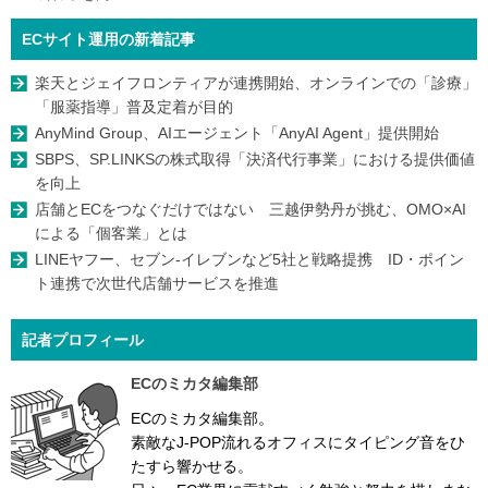
ECサイト運用の新着記事
楽天とジェイフロンティアが連携開始、オンラインでの「診療」
「服薬指導」普及定着が目的
AnyMind Group、AIエージェント「AnyAI Agent」提供開始
SBPS、SP.LINKSの株式取得「決済代行事業」における提供価値
を向上
店舗とECをつなぐだけではない 三越伊勢丹が挑む、OMO×AI
による「個客業」とは
LINEヤフー、セブン-イレブンなど5社と戦略提携 ID・ポイン
ト連携で次世代店舗サービスを推進
記者プロフィール
ECのミカタ編集部
ECのミカタ編集部。
素敵なJ-POP流れるオフィスにタイピング音をひ
たすら響かせる。