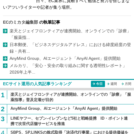
日々、EC業界に貢献すべく勉強と努力を惜しまな
いアツいライターや記者が集う場所。
ECのミカタ編集部
の執筆記事
楽天とジェイフロンティアが連携開始、オンラインでの「診療」
「服薬指...
日本郵便、「ビジネスデジタルアドレス」における緯度経度の登
録・共有...
AnyMind Group、AIエージェント「AnyAI Agent」提供開始
メルカリ、「安心・安全の取り組みに関する透明性レポート」
2026年上半...
ECサイト運用の人気記事ランキング
今日
週間
月間
1
楽天とジェイフロンティアが連携開始、オンラインでの「診療」「服
薬指導」普及定着が目的
2
AnyMind Group、AIエージェント「AnyAI Agent」提供開始
3
LINEヤフー、セブン-イレブンなど5社と戦略提携 ID・ポイント連
携で次世代店舗サービスを推進
4
SBPS、SP.LINKSの株式取得「決済代行事業」における提供価値を