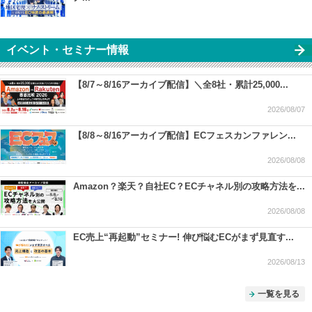
イベント・セミナー情報
【8/7～8/16アーカイブ配信】＼全8社・累計25,000...
2026/08/07
【8/8～8/16アーカイブ配信】ECフェスカンファレン...
2026/08/08
Amazon？楽天？自社EC？ECチャネル別の攻略方法を...
2026/08/08
EC売上“再起動”セミナー! 伸び悩むECがまず見直す...
2026/08/13
一覧を見る