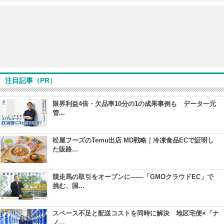
注目記事（PR）
限界利益4倍・欠品率10分の1の成果事例も データ一元
管...
松屋フーズのTemu出店 MD戦略｜冷凍食品ECで証明し
た販路...
競走馬の取引をオープンに――「GMOクラウドEC」で
挑む、国...
スペース不足と配送コストを同時に解決 地区宅便×「ナ
ノ...