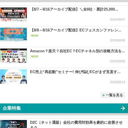
【8/7～8/16アーカイブ配信】＼全8社・累計25,000...
2026/08/07
【8/8～8/16アーカイブ配信】ECフェスカンファレン...
NEW!
2026/08/08
Amazon？楽天？自社EC？ECチャネル別の攻略方法を...
NEW!
2026/08/08
EC売上“再起動”セミナー! 伸び悩むECがまず見直す...
2026/08/13
一覧を見る
企業特集
D2C（ネット通販）会社の費用対効果を劇的に改善させ
るク...