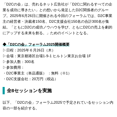
「D2Cの会」は、売れるネット広告社が「D2Cに関わるすべての企
業を成功に導きたい」との想いから発足したD2C関係者のグルー
プ。2025年6月26日に開催される今回のフォーラムでは、D2C事業
主の経営者・決裁者150名、D2C支援会社150名の合計300名が集
結。「ともにD2Cの成功ノウハウを学び、ともにD2Cの売上を劇的
にアップする未来を創る。」ためのイベントとなる。
◆「D2Cの会」フォーラム2025開催概要
▷日程：2025年６月26日（木）
▷会場：東京都港区台場1-9-1 ヒルトン東京お台場 1F
▷参加人数：300名
▷参加費用：
・D2C事業主（単品通販） ：無料（※1）
・D2C支援会社：20万円（税込）
全8セッションを実施
以下、「D2Cの会」フォーラム2025で予定されているセッション内
容の一部を紹介する。