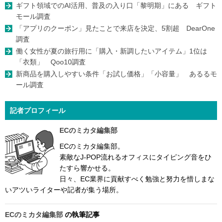
ギフト領域でのAI活用、普及の入り口「黎明期」にある ギフト
モール調査
「アプリのクーポン」見たことで来店を決定、5割超 DearOne
調査
働く女性が夏の旅行用に「購入・新調したいアイテム」1位は
「衣類」 Qoo10調査
新商品を購入しやすい条件「お試し価格」「小容量」 あるるモ
ール調査
記者プロフィール
ECのミカタ編集部
ECのミカタ編集部。
素敵なJ-POP流れるオフィスにタイピング音をひ
たすら響かせる。
日々、EC業界に貢献すべく勉強と努力を惜しまな
いアツいライターや記者が集う場所。
ECのミカタ編集部
の執筆記事