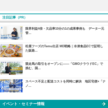
注目記事（PR）
限界利益4倍・欠品率10分の1の成果事例も データ一元
管...
松屋フーズのTemu出店 MD戦略｜冷凍食品ECで証明し
た販路...
競走馬の取引をオープンに――「GMOクラウドEC」で
挑む、国...
スペース不足と配送コストを同時に解決 地区宅便×「ナ
ノ...
イベント・セミナー情報