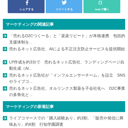
シェアする
ツイートする
noteで書く
マーケティングの関連記事
「売れるD2Cつくーる」と「楽楽リピート」が本格連携 包括的
支援体制を...
売れるネット広告社、AIによる不正注文防止サービスを提供開始
LP作成を約3分で 売れるネット広告社、ランディングページ自
動生成（AI...
売れるネット広告社が「インフルエンサーチーム」を設立 SNS
やライブコ...
売れるネット広告社、オルリンクス製薬を子会社化へ D2C事業
の多角化と...
マーケティングの新着記事
ライブコマースでの「購入経験あり」約3割、「販売や発信に興
味あり」約6割 行知学園調査