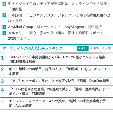
楽天とジェイフロンティアが連携開始、オンラインでの「診療」
「服薬指...
日本郵便、「ビジネスデジタルアドレス」における緯度経度の登
録・共有...
AnyMind Group、AIエージェント「AnyAI Agent」提供開始
メルカリ、「安心・安全の取り組みに関する透明性レポート」
2026年上半...
マーケティングの人気記事ランキング
今日
週間
月間
1
TikTok Shop日本提供開始から1年 GMVの7割がコンテンツ起点、
月間利用者は30倍に
2
ギフト領域でのAI活用、普及の入り口「黎明期」にある ギフトモー
ル調査
3
「アプリのクーポン」見たことで来店を決定、5割超 DearOne調査
4
「SDGsに前向きな企業」2年連続で減少、「運輸・倉庫業界」は3.5
ポイント増加 TDB調査
5
エージェンティックコマースへの投資、9割以上の小売事業者が予
定 Adyen調査