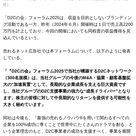
社）
「D2Cの会」フォーラム2025は、収益を目的としないブランディン
グ活動である一方、昨年（2024年６月）開催時は１日で売上高2200
万円を計上しており、今回の開催においても同程度の収益獲得を見
込んでいるという。
売れるネット広告社では本フォーラムについて、以下のように発表
している。
「『D2Cの会』フォーラム2025で当社が構築するD2Cネットワーク
（300名規模）は、当社グループの今後のM&A・協業・顧客基盤拡
大の“加速装置”として、長期的な企業成長を支える巨大資産です
し、当社グループのD2C支援事業の強力な“成長ドライバー”となり
ます。株主の皆様に対して中長期的なリターンを提供する可能性を
大きく秘めています」
同社は今後も、「最強の売れるノウハウ®を用いて関わるすべての
企業を100%成功に導くことで世界中にたくさんのドラマを創る」と
いう企業理念のもと、D2C事業者の成功を支援すべく、事業を展開