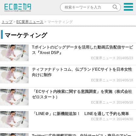
トップ
EC業界ニュース
マーケティング
マーケティング
Tポイントのビッグデータを活用した動画広告配信サービ
ス『Xrost DSP』
EC業界ニュース
2014/05/23
ティファナドットコム、仏ブランドECサイトを日本女性
向けに制作
EC業界ニュース
2014/05/18
「ECサイト内検索に関する意識調査」を実施（株式会社
ゼロスタート）
EC業界ニュース
2014/05/18
「LINE＠」に新機能追加！ LINEを通して予約も簡単
EC業界ニュース
2014/04/30
Twitterに広告掲載可能で、自社サービス・商品のアピー