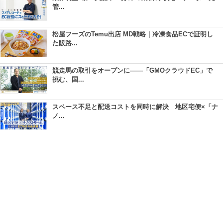
管...
松屋フーズのTemu出店 MD戦略｜冷凍食品ECで証明し
た販路...
競走馬の取引をオープンに――「GMOクラウドEC」で
挑む、国...
スペース不足と配送コストを同時に解決 地区宅便×「ナ
ノ...