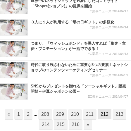
世界中のネットショップを対象にした口コミサイト
「Shopre(ショプレ)」の提供を開始
EC業界ニュース
2014/04/17
３人に１人が利用する「母の日ギフト」の多様化
EC業界ニュース
2014/04/14
つまり、「ウィッシュポンド」を導入すれば「集客・宣
伝・プロモーション」が一括でできる！
EC業界ニュース
2014/04/13
時代に取り残されないために重要な3つの要素！ネットシ
ョップのコンテンツマーケティングセミナー
EC業界ニュース
2014/04/09
SNSからプレゼントを贈れる「ソーシャルギフト」販売
開始～伊豆シャボテン公園～
EC業界ニュース
2014/04/07
«
1
2
...
208
209
210
211
212
213
214
215
216
»