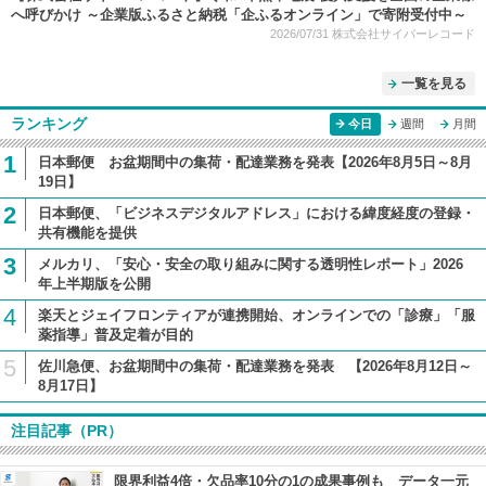
へ呼びかけ ～企業版ふるさと納税「企ふるオンライン」で寄附受付中～
2026/07/31
株式会社サイバーレコード
一覧を見る
ランキング
今日
週間
月間
1
日本郵便 お盆期間中の集荷・配達業務を発表【2026年8月5日～8月
19日】
2
日本郵便、「ビジネスデジタルアドレス」における緯度経度の登録・
共有機能を提供
3
メルカリ、「安心・安全の取り組みに関する透明性レポート」2026
年上半期版を公開
4
楽天とジェイフロンティアが連携開始、オンラインでの「診療」「服
薬指導」普及定着が目的
5
佐川急便、お盆期間中の集荷・配達業務を発表 【2026年8月12日～
8月17日】
注目記事（PR）
限界利益4倍・欠品率10分の1の成果事例も データ一元