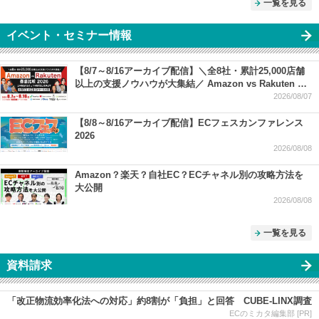
一覧を見る
イベント・セミナー情報
【8/7～8/16アーカイブ配信】＼全8社・累計25,000店舗
以上の支援ノウハウが大集結／ Amazon vs Rakuten 徹
底比較 2026 ー 上半期振り返り＆下半期で売上を伸ばす
2026/08/07
SEO・広告・セール対策 ー
【8/8～8/16アーカイブ配信】ECフェスカンファレンス
2026
2026/08/08
Amazon？楽天？自社EC？ECチャネル別の攻略方法を
大公開
2026/08/08
一覧を見る
資料請求
「改正物流効率化法への対応」約8割が「負担」と回答 CUBE-LINX調査
ECのミカタ編集部 [PR]