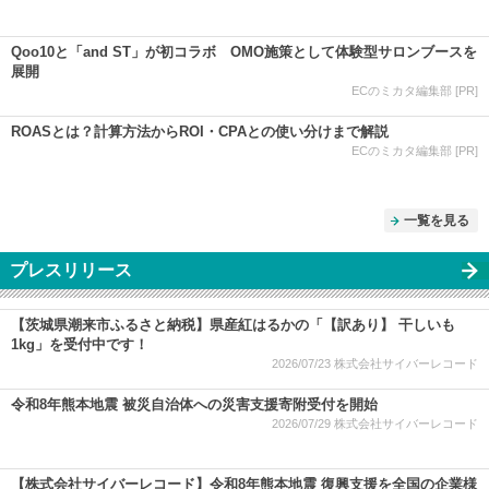
Qoo10と「and ST」が初コラボ OMO施策として体験型サロンブースを
展開
ECのミカタ編集部 [PR]
ROASとは？計算方法からROI・CPAとの使い分けまで解説
ECのミカタ編集部 [PR]
一覧を見る
プレスリリース
【茨城県潮来市ふるさと納税】県産紅はるかの「【訳あり】 干しいも
1kg」を受付中です！
2026/07/23
株式会社サイバーレコード
令和8年熊本地震 被災自治体への災害支援寄附受付を開始
2026/07/29
株式会社サイバーレコード
【株式会社サイバーレコード】令和8年熊本地震 復興支援を全国の企業様