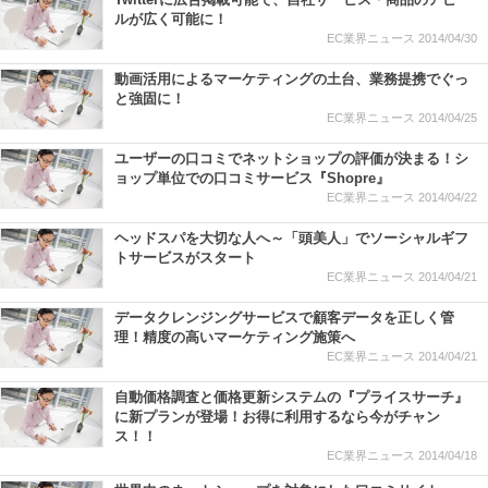
ルが広く可能に！
EC業界ニュース
2014/04/30
動画活用によるマーケティングの土台、業務提携でぐっ
と強固に！
EC業界ニュース
2014/04/25
ユーザーの口コミでネットショップの評価が決まる！シ
ョップ単位での口コミサービス『Shopre』
EC業界ニュース
2014/04/22
ヘッドスパを大切な人へ～「頭美人」でソーシャルギフ
トサービスがスタート
EC業界ニュース
2014/04/21
データクレンジングサービスで顧客データを正しく管
理！精度の高いマーケティング施策へ
EC業界ニュース
2014/04/21
自動価格調査と価格更新システムの『プライスサーチ』
に新プランが登場！お得に利用するなら今がチャン
ス！！
EC業界ニュース
2014/04/18