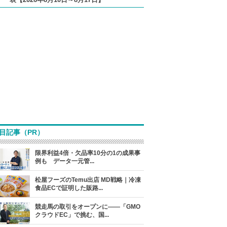
目記事（PR）
限界利益4倍・欠品率10分の1の成果事
例も データ一元管...
松屋フーズのTemu出店 MD戦略｜冷凍
食品ECで証明した販路...
競走馬の取引をオープンに――「GMO
クラウドEC」で挑む、国...