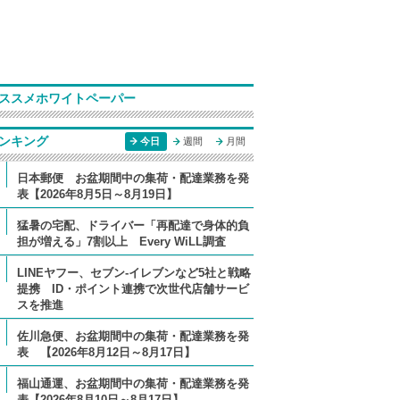
ススメホワイトペーパー
ンキング
今日
週間
月間
日本郵便 お盆期間中の集荷・配達業務を発
表【2026年8月5日～8月19日】
猛暑の宅配、ドライバー「再配達で身体的負
担が増える」7割以上 Every WiLL調査
LINEヤフー、セブン-イレブンなど5社と戦略
提携 ID・ポイント連携で次世代店舗サービ
スを推進
佐川急便、お盆期間中の集荷・配達業務を発
表 【2026年8月12日～8月17日】
福山通運、お盆期間中の集荷・配達業務を発
表【2026年8月10日～8月17日】