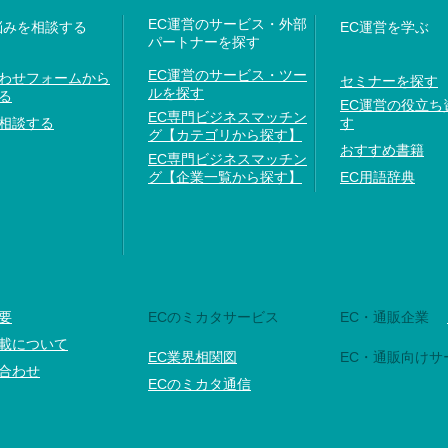
EC運営のサービス・外部
悩みを相談する
EC運営を学ぶ
パートナーを探す
EC運営のサービス・ツー
わせフォームから
セミナーを探す
ルを探す
る
EC運営の役立ち
EC専門ビジネスマッチン
相談する
す
グ【カテゴリから探す】
おすすめ書籍
EC専門ビジネスマッチン
グ【企業一覧から探す】
EC用語辞典
要
ECのミカタサービス
EC・通販企業
載について
EC業界相関図
EC・通販向けサ
合わせ
ECのミカタ通信