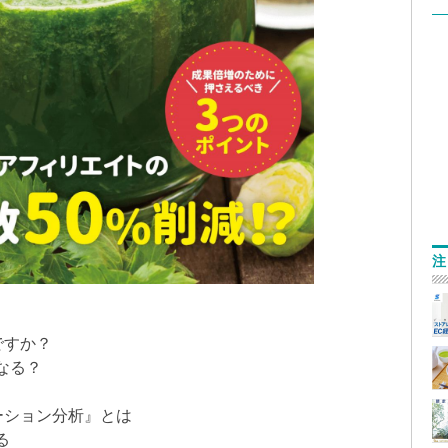
注
ですか？
なる？
ューション分析』とは
る