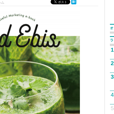
ルム
オ
ラ
1
2
3
4
5