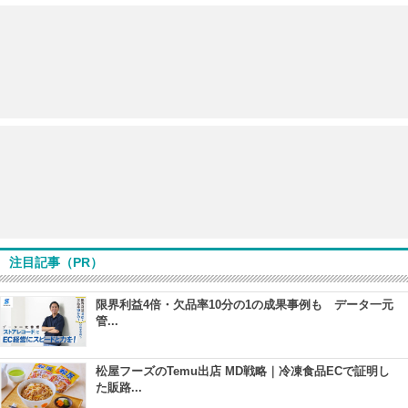
注目記事（PR）
限界利益4倍・欠品率10分の1の成果事例も データ一元
管...
松屋フーズのTemu出店 MD戦略｜冷凍食品ECで証明し
た販路...