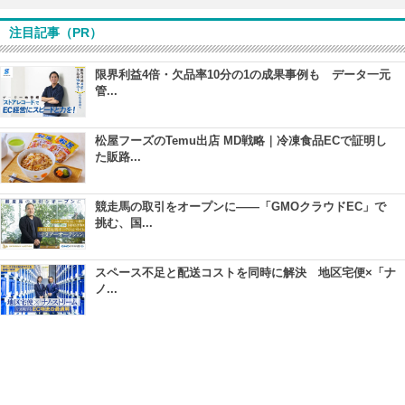
注目記事（PR）
限界利益4倍・欠品率10分の1の成果事例も データ一元
管...
松屋フーズのTemu出店 MD戦略｜冷凍食品ECで証明し
た販路...
競走馬の取引をオープンに――「GMOクラウドEC」で
挑む、国...
スペース不足と配送コストを同時に解決 地区宅便×「ナ
ノ...