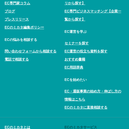
EC専門家コラム
リから探す】
ブログ
EC専門ビジネスマッチング【企業一
プレスリリース
覧から探す】
ECのミカタ編集ポリシー
EC運営を学ぶ
ECの悩みを相談する
セミナーを探す
問い合わせフォームから相談する
EC運営の役立ち資料を探す
電話で相談する
おすすめ書籍
EC用語辞典
ECを始めたい
EC・通販事業の始め方・伸ばし方の
情報はこちら
ECのミカタに直接相談する
ECのミカタとは
ECのミカタサービス