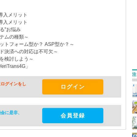
導入メリット
導入メリット
る”お悩み
ステムの種類～
ットフォーム型か？ ASP型か？～
ード決済への対応は不可欠～
応を検討しよう～
Trans4G」
注
はログインをし
ログイン
機会に是非、
会員登録