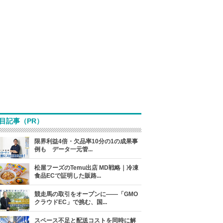
目記事（PR）
限界利益4倍・欠品率10分の1の成果事
例も データ一元管...
松屋フーズのTemu出店 MD戦略｜冷凍
食品ECで証明した販路...
競走馬の取引をオープンに――「GMO
クラウドEC」で挑む、国...
スペース不足と配送コストを同時に解