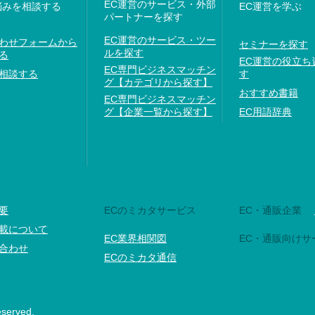
EC運営のサービス・外部
悩みを相談する
EC運営を学ぶ
パートナーを探す
EC運営のサービス・ツー
わせフォームから
セミナーを探す
ルを探す
る
EC運営の役立ち
EC専門ビジネスマッチン
相談する
す
グ【カテゴリから探す】
おすすめ書籍
EC専門ビジネスマッチン
グ【企業一覧から探す】
EC用語辞典
要
ECのミカタサービス
EC・通販企業
載について
EC業界相関図
EC・通販向けサ
合わせ
ECのミカタ通信
eserved.