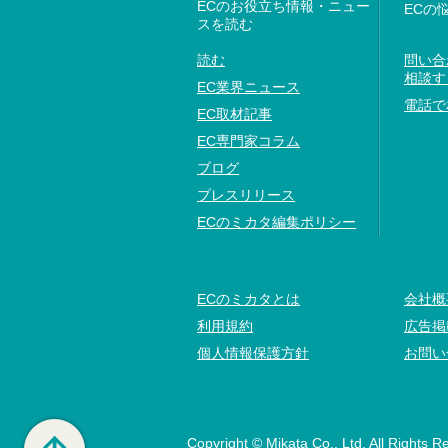
ECのお役立ち情報・ニュー
ECの
スを読む
読む
問い合
相談す
EC業界ニュース
電話で
EC取材記事
EC専門家コラム
ブログ
プレスリリース
ECのミカタ編集ポリシー
ECのミカタとは
会社概
利用規約
広告掲
個人情報保護方針
お問い
Copyright © Mikata Co., Ltd. All Rights R