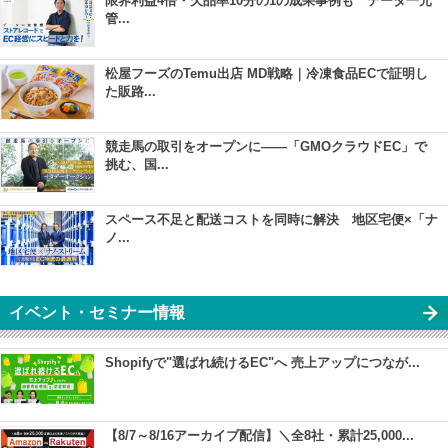
限界利益4倍・欠品率10分の1の成果事例も データ一元
管...
松屋フーズのTemu出店 MD戦略｜冷凍食品ECで証明し
た販路...
競走馬の取引をオープンに――「GMOクラウドEC」で
挑む、国...
スペース不足と配送コストを同時に解決 地区宅便×「ナ
ノ...
イベント・セミナー情報
Shopifyで"選ばれ続けるEC"へ 売上アップにつなが...
【8/7～8/16アーカイブ配信】＼全8社・累計25,000...