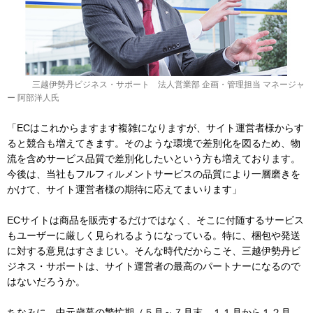
三越伊勢丹ビジネス・サポート 法人営業部 企画・管理担当 マネージャ
ー 阿部洋人氏
「ECはこれからますます複雑になりますが、サイト運営者様からす
ると競合も増えてきます。そのような環境で差別化を図るため、物
流を含めサービス品質で差別化したいという方も増えております。
今後は、当社もフルフィルメントサービスの品質により一層磨きを
かけて、サイト運営者様の期待に応えてまいります」
ECサイトは商品を販売するだけではなく、そこに付随するサービス
もユーザーに厳しく見られるようになっている。特に、梱包や発送
に対する意見はすさまじい。そんな時代だからこそ、三越伊勢丹ビ
ジネス・サポートは、サイト運営者の最高のパートナーになるので
はないだろうか。
ちなみに、中元歳暮の繁忙期（５月～７月末、１１月から１２月