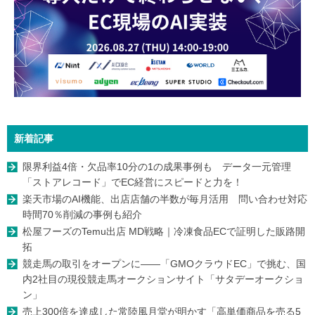
新着記事
限界利益4倍・欠品率10分の1の成果事例も データ一元管理
「ストアレコード」でEC経営にスピードと力を！
楽天市場のAI機能、出店店舗の半数が毎月活用 問い合わせ対応
時間70％削減の事例も紹介
松屋フーズのTemu出店 MD戦略｜冷凍食品ECで証明した販路開
拓
競走馬の取引をオープンに――「GMOクラウドEC」で挑む、国
内2社目の現役競走馬オークションサイト「サタデーオークショ
ン」
売上300倍を達成した常陸風月堂が明かす「高単価商品を売る5