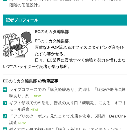
段階の価値設計」
記者プロフィール
ECのミカタ編集部
ECのミカタ編集部。
素敵なJ-POP流れるオフィスにタイピング音をひ
たすら響かせる。
日々、EC業界に貢献すべく勉強と努力を惜しまな
いアツいライターや記者が集う場所。
ECのミカタ編集部
の執筆記事
ライブコマースでの「購入経験あり」約3割、「販売や発信に興
味あり」約...
NEW!
ギフト領域でのAI活用、普及の入り口「黎明期」にある ギフト
モール調査
NEW!
「アプリのクーポン」見たことで来店を決定、5割超 DearOne
調査
NEW!
働く女性が夏の旅行用に「購入・新調したいアイテム」1位は