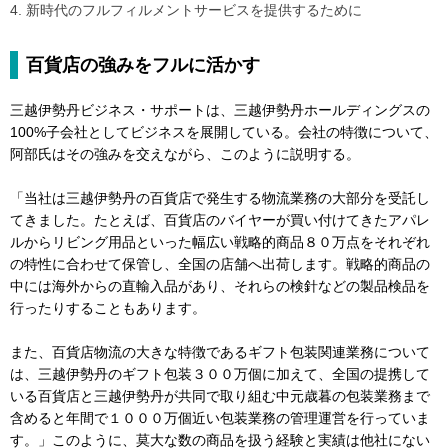
4. 新時代のフルフィルメントサービスを提供するために
百貨店の強みをフルに活かす
三越伊勢丹ビジネス・サポートは、三越伊勢丹ホールディングスの
100%子会社としてビジネスを展開している。会社の特徴について、
阿部氏はその強みを交えながら、このように説明する。
「当社は三越伊勢丹の百貨店で発生する物流業務の大部分を受託し
てきました。たとえば、百貨店のバイヤーが買い付けてきたアパレ
ルからリビング用品といった幅広い戦略的商品８０万点をそれぞれ
の特性に合わせて保管し、全国の店舗へ出荷します。戦略的商品の
中には海外からの直輸入品があり、それらの検針などの製品検品を
行ったりすることもあります。
また、百貨店物流の大きな特徴であるギフト包装関連業務について
は、三越伊勢丹のギフト包装３００万個に加えて、全国の提携して
いる百貨店と三越伊勢丹が共同で取り組む中元歳暮の包装業務まで
含めると年間で１０００万個近い包装業務の管理運営を行っていま
す。」このように、莫大な数の商品を扱う経験と実績は他社にない