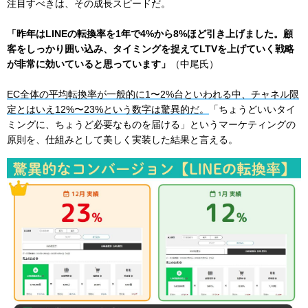
注目すべきは、その成長スピードだ。
「昨年はLINEの転換率を1年で4%から8%ほど引き上げました。顧
客をしっかり囲い込み、タイミングを捉えてLTVを上げていく戦略
が非常に効いていると思っています」
（中尾氏）
EC全体の平均転換率が一般的に1〜2%台といわれる中、チャネル限
定とはいえ12%〜23%という数字は驚異的だ。
「ちょうどいいタイ
ミングに、ちょうど必要なものを届ける」というマーケティングの
原則を、仕組みとして美しく実装した結果と言える。