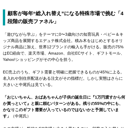
顧客が毎年“総入れ替え”になる特殊市場で挑む「4
段階の販売ファネル」
「遊びながら学ぶ」をテーマに0〜3歳向けの知育玩具・ベビー＆キ
ッズ商品を展開するエデュテ株式会社。積み木をはじめとするオリ
ジナル商品に加え、世界12ブランドの輸入も手がける。販売の75%
はEC経由で、楽天市場、Amazon、自社ECサイト、ギフトモール、
Yahoo!ショッピングがその中心を担う。
EC売上のうち、ギフト需要と明確に把握できるものが45%に上る。
名入れや別住所配送がある注文がその指標だ。しかし実態はさらに
大きいと中尾氏は見ている。
「おじいちゃん、おばあちゃんが子供の誕生日に『1万円渡すから何
か買っといて』と親に頼むパターンがある。残りの55%の中にも、
かなりこのギフト需要が入っているのではないかと予測していま
す」
（中尾氏）