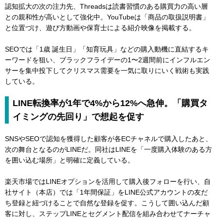
認知拡大の次の注力先、Threadsは読書習慣のある購買力の高い層
との親和性が高いとして強化中。YouTubeは「商品の取扱説明書」
と位置づけ、遊び方動画や保育士による紹介映像を掲載する。
SEOでは「1歳 誕生日」「知育玩具」などの購入動機に直結するキ
ーワードを狙い、ブラックフライデーの1〜2週間前にインフルエン
サーを集中投下してクリスマス需要を一気に取りにいく戦術も実践
している。
LINE転換率が1年で4%から12%へ急伸。「購買タ
イミングの先回り」で想起を促す
SNSやSEOで認知を獲得した顧客が各ECチャネルで購入したあと、
次の舞台となるのがLINEだ。同社はLINEを「一度購入体験のある方
を囲い込む場所」と明確に定義している。
楽天市場ではLINEオプションを活用して購入後フォローを行い、自
社サイト（本店）では「1年間保証」をLINE公式アカウントの友だ
ち登録と紐づけることで自然な登録を促す。こうして囲い込んだ顧
客に対し、ステップLINEとセグメント配信を組み合わせてナーチャ