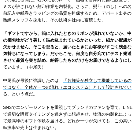
ミスが許されない刻印作業を内製化。さらに、熨斗（のし）への名
前記入や紙巻きラッピングの品質を担保するため、デパート出身の
熟練スタッフを採用し、その技術を社内に蓄積した。
「ギフトですから、箱に入れたときのリボンが潰れていないか、中
の梱包物がどう美しく詰め込まれているかといった、細かい配慮が
欠かせません。そこを怠ると、届いたときにお客様がすごく残念な
気持ちになってしまう。だからこそ、何度も自分宛てにテスト発送
させて品質を突き詰め、納得したものだけをお届けできるようにし
ています」
（中尾氏）
中尾氏が最後に強調したのは、
「各施策が独立して機能しているの
ではなく、全体が一つの流れ（エコシステム）として設計されてい
る」
という点だ。
SNSでエンゲージメントを重視してブランドのファンを育て、LINE
で適切な購買タイミングを逃さずに想起させ、物流の内製化によっ
て最高峰のギフト体験を届ける。どれか一つが欠けても、この高い
転換率や売上は生まれない。