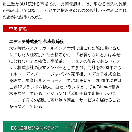
出生数が減り続ける市場での「月商億超え」は、単なる目先の施策
の積み上げではなく、ビジネス構造そのものの設計から生み出され
た必然の結果なのだ。
中尾 信也
エデュテ株式会社 代表取締役
大学時代をアメリカ・ルイジアナ州で過ごした際に目の当た
りにした人種差別や社会格差から、「教育がないと人は幸せ
になれない」と確信。卒業後、エデュテの前身であるコムテ
ック株式会社の設立メンバーとして参加。同社を2003年にウ
ォルト・ディズニー・ジャパンへ売却後、エデュテ株式会社
を設立。知育玩具メーカーとして歩みを始め、2026年現在は
世界12ブランドを輸入。自社ブランドとしてもEduteの積み
木を展開している。ビジョンは「感動子育て応援カンパニ
ー」。子育ての感動に寄り添う商品・サービスを届けること
を信念としている。