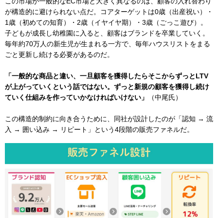
この市場が一般的なEC市場と大きく異なるのは、顧客の入れ替わり
が構造的に避けられない点だ。コアターゲットは0歳（出産祝い）・
1歳（初めての知育）・2歳（イヤイヤ期）・3歳（ごっこ遊び）。
子どもが成長し幼稚園に入ると、顧客はブランドを卒業していく。
毎年約70万人の新生児が生まれる一方で、毎年ハウスリストをまる
ごと更新し続ける必要があるのだ。
「一般的な商品と違い、一旦顧客を獲得したらそこからずっとLTV
が上がっていくという話ではない。ずっと新規の顧客を獲得し続け
ていく仕組みを作っていかなければいけない」
（中尾氏）
この構造的制約に向き合うために、同社が設計したのが「認知 → 流
入 → 囲い込み → リピート」という4段階の販売ファネルだ。