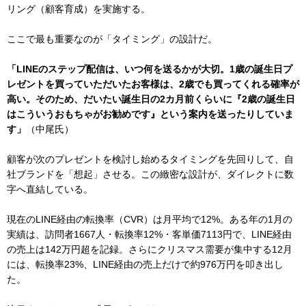
リング（顧客育成）を実施する。
ここで最も重要なのが「タイミング」の設計だ。
「LINEのステップ配信は、いつ何を送るかが大切。1歳の誕生日プ
レゼントを買っていただいたお客様は、2歳でも買ってくれる確率が
高い。そのため、だいたい誕生日の2カ月前くらいに『2歳の誕生日
はこういうおもちゃがお勧めです』という案内を送ったりしていま
す」
（中尾氏）
顧客が次のプレゼントを検討し始めるタイミングを先回りして、自
社ブランドを「想起」させる。この緻密な設計が、ダイレクトに数
字へ直結している。
現在のLINE経由の転換率（CVR）は月平均で12%。ある年の1月の
実績は、訪問者1667人・転換率12%・客単価7113円で、LINE経由
の売上は142万円超を記録。さらにクリスマス需要が集中する12月
には、転換率23%、LINE経由の売上だけで約976万円を叩き出し
た。