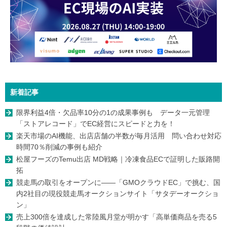
新着記事
限界利益4倍・欠品率10分の1の成果事例も データ一元管理
「ストアレコード」でEC経営にスピードと力を！
楽天市場のAI機能、出店店舗の半数が毎月活用 問い合わせ対応
時間70％削減の事例も紹介
松屋フーズのTemu出店 MD戦略｜冷凍食品ECで証明した販路開
拓
競走馬の取引をオープンに――「GMOクラウドEC」で挑む、国
内2社目の現役競走馬オークションサイト「サタデーオークショ
ン」
売上300倍を達成した常陸風月堂が明かす「高単価商品を売る5