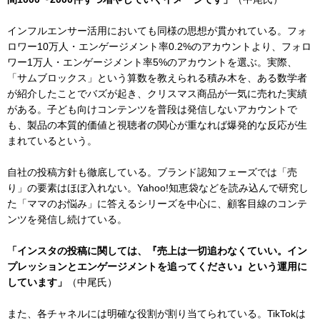
インフルエンサー活用においても同様の思想が貫かれている。フォ
ロワー10万人・エンゲージメント率0.2%のアカウントより、フォロ
ワー1万人・エンゲージメント率5%のアカウントを選ぶ。実際、
「サムブロックス」という算数を教えられる積み木を、ある数学者
が紹介したことでバズが起き、クリスマス商品が一気に売れた実績
がある。子ども向けコンテンツを普段は発信しないアカウントで
も、製品の本質的価値と視聴者の関心が重なれば爆発的な反応が生
まれているという。
自社の投稿方針も徹底している。ブランド認知フェーズでは「売
り」の要素はほぼ入れない。Yahoo!知恵袋などを読み込んで研究し
た「ママのお悩み」に答えるシリーズを中心に、顧客目線のコンテ
ンツを発信し続けている。
「インスタの投稿に関しては、『売上は一切追わなくていい。イン
プレッションとエンゲージメントを追ってください』という運用に
しています」
（中尾氏）
また、各チャネルには明確な役割が割り当てられている。TikTokは