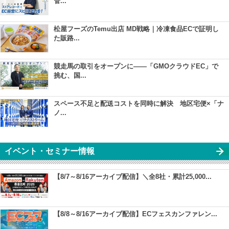
管...
松屋フーズのTemu出店 MD戦略｜冷凍食品ECで証明し
た販路...
競走馬の取引をオープンに――「GMOクラウドEC」で
挑む、国...
スペース不足と配送コストを同時に解決 地区宅便×「ナ
ノ...
イベント・セミナー情報
【8/7～8/16アーカイブ配信】＼全8社・累計25,000...
【8/8～8/16アーカイブ配信】ECフェスカンファレン...