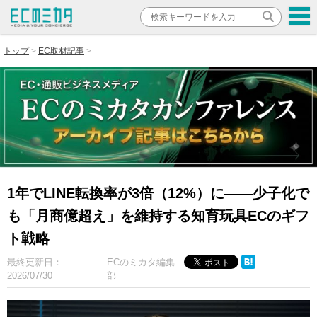
トップ
EC取材記事
1年でLINE転換率が3倍（12%）に――少子化で
も「月商億超え」を維持する知育玩具ECのギフ
ト戦略
最終更新日：
ECのミカタ編集
2026/07/30
部