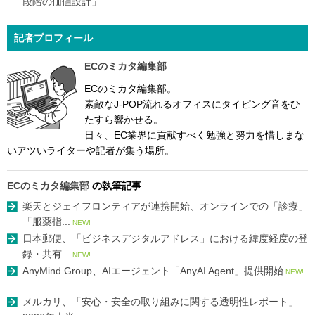
段階の価値設計」
記者プロフィール
ECのミカタ編集部
ECのミカタ編集部。
素敵なJ-POP流れるオフィスにタイピング音をひ
たすら響かせる。
日々、EC業界に貢献すべく勉強と努力を惜しまな
いアツいライターや記者が集う場所。
ECのミカタ編集部
の執筆記事
楽天とジェイフロンティアが連携開始、オンラインでの「診療」
「服薬指...
NEW!
日本郵便、「ビジネスデジタルアドレス」における緯度経度の登
録・共有...
NEW!
AnyMind Group、AIエージェント「AnyAI Agent」提供開始
NEW!
メルカリ、「安心・安全の取り組みに関する透明性レポート」