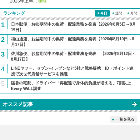
2026年上半...
NEW!
ランキング
今日
週間
月間
1
日本郵便 お盆期間中の集荷・配達業務を発表【2026年8月5日～8月
19日】
2
福山通運、お盆期間中の集荷・配達業務を発表【2026年8月10日～8
月17日】
3
佐川急便、お盆期間中の集荷・配達業務を発表 【2026年8月12日～
8月17日】
4
LINEヤフー、セブン-イレブンなど5社と戦略提携 ID・ポイント連
携で次世代店舗サービスを推進
5
猛暑の宅配、ドライバー「再配達で身体的負担が増える」7割以上
Every WiLL調査
オススメ記事
一覧を見る