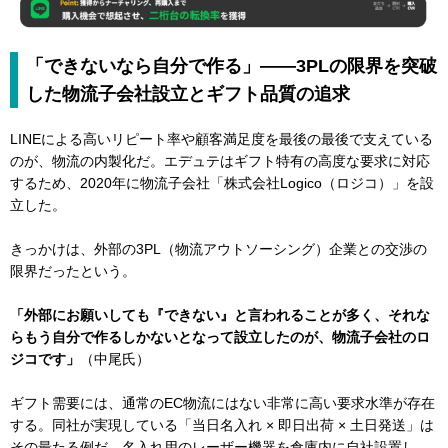
「できないなら自分で作る」――3PLの限界を突破
した物流子会社設立とギフト品質の追求
LINEによる高いリピート率や顧客満足度を最後の最後で支えている
のが、物流の内製化だ。エデュテはギフト特有の高度な要求に対応
するため、2020年に物流子会社「株式会社Logico（ロジコ）」を設
立した。
きっかけは、外部の3PL（物流アウトソーシング）企業との交渉の
限界だったという。
「外部にお願いしても『できない』と言われることが多く、それな
らもう自分で作るしかないとなって設立したのが、物流子会社のロ
ジコです」
（中尾氏）
ギフト需要には、通常のEC物流にはない非常に高い要求水準が存在
する。同社が実現している「当日名入れ × 即日出荷 × 土日発送」は
その最たる例だ。名入れ用のレーザー機器を倉庫内に自社設置し、