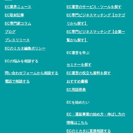
EC業界ニュース
EC運営のサービス・ツールを探す
EC取材記事
EC専門ビジネスマッチング【カテゴ
EC専門家コラム
リから探す】
ブログ
EC専門ビジネスマッチング【企業一
プレスリリース
覧から探す】
ECのミカタ編集ポリシー
EC運営を学ぶ
ECの悩みを相談する
セミナーを探す
問い合わせフォームから相談する
EC運営の役立ち資料を探す
電話で相談する
おすすめ書籍
EC用語辞典
ECを始めたい
EC・通販事業の始め方・伸ばし方の
情報はこちら
ECのミカタに直接相談する