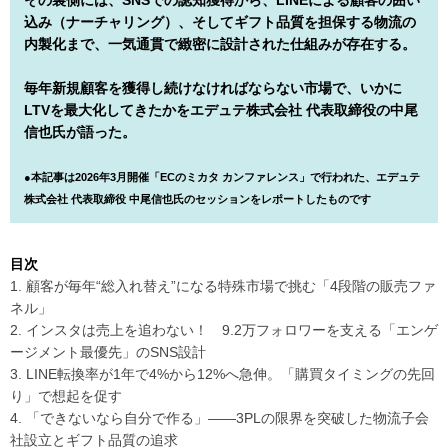
その裏側には、SNSでの認知獲得から、LINEによる顧客の囲い
込み（ナーチャリング）、そしてギフト品質を担保する物流の
内製化まで、一気通貫で緻密に設計された仕組みが存在する。
毎年新規顧客を獲得し続けなければならない市場で、いかに
LTVを最大化してきたかをエデュテ株式会社 代表取締役の中尾
信也氏が語った。
●本記事は2026年3月開催「ECのミカタ カンファレンス」で行われた、エデュテ
株式会社 代表取締役 中尾信也氏のセッションをレポートしたものです
目次
1. 顧客が毎年“総入れ替え”になる特殊市場で挑む「4段階の販売ファ
ネル」
2. インスタは売上を追わない！ 9.2万フォロワーを支える「エンゲ
ージメント最優先」のSNS設計
3. LINE転換率が1年で4%から12%へ急伸。「購買タイミングの先回
り」で想起を促す
4. 「できないなら自分で作る」――3PLの限界を突破した物流子会
社設立とギフト品質の追求