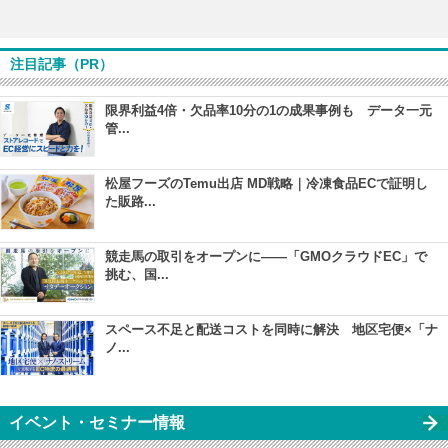
注目記事（PR）
限界利益4倍・欠品率10分の1の成果事例も データ一元
管...
松屋フーズのTemu出店 MD戦略｜冷凍食品ECで証明し
た販路...
競走馬の取引をオープンに――「GMOクラウドEC」で
挑む、国...
スペース不足と配送コストを同時に解決 地区宅便×「ナ
ノ...
イベント・セミナー情報