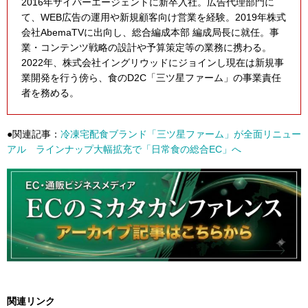
2016年サイバーエージェントに新卒入社。広告代理部門に
て、WEB広告の運用や新規顧客向け営業を経験。2019年株式
会社AbemaTVに出向し、総合編成本部 編成局長に就任。事
業・コンテンツ戦略の設計や予算策定等の業務に携わる。
2022年、株式会社イングリウッドにジョインし現在は新規事
業開発を行う傍ら、食のD2C「三ツ星ファーム」の事業責任
者を務める。
●関連記事：
冷凍宅配食ブランド「三ツ星ファーム」が全面リニュー
アル ラインナップ大幅拡充で「日常食の総合EC」へ
関連リンク