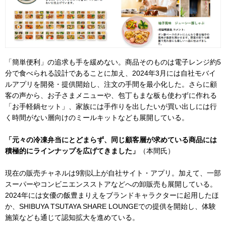
「簡単便利」の追求も手を緩めない。商品そのものは電子レンジ約5
分で食べられる設計であることに加え、2024年3月には自社モバイ
ルアプリを開発・提供開始し、注文の手間を最小化した。さらに顧
客の声から、お子さまメニューや、包丁もまな板も使わずに作れる
「お手軽鍋セット」、家族には手作りを出したいが買い出しには行
く時間がない層向けのミールキットなども展開している。
「元々の冷凍弁当にとどまらず、同じ顧客層が求めている商品には
積極的にラインナップを広げてきました」
（本間氏）
現在の販売チャネルは9割以上が自社サイト・アプリ。加えて、一部
スーパーやコンビニエンスストアなどへの卸販売も展開している。
2024年には女優の飯豊まりえをブランドキャラクターに起用したほ
か、SHIBUYA TSUTAYA SHARE LOUNGEでの提供を開始し、体験
施策なども通じて認知拡大を進めている。