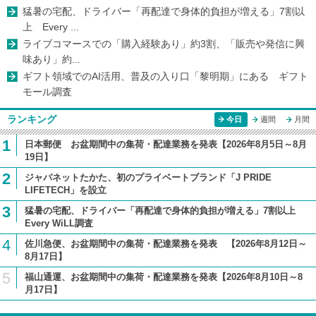
猛暑の宅配、ドライバー「再配達で身体的負担が増える」7割以
上 Every ...
ライブコマースでの「購入経験あり」約3割、「販売や発信に興
味あり」約...
ギフト領域でのAI活用、普及の入り口「黎明期」にある ギフト
モール調査
ランキング
今日
週間
月間
1
日本郵便 お盆期間中の集荷・配達業務を発表【2026年8月5日～8月
19日】
2
ジャパネットたかた、初のプライベートブランド「J PRIDE
LIFETECH」を設立
3
猛暑の宅配、ドライバー「再配達で身体的負担が増える」7割以上
Every WiLL調査
4
佐川急便、お盆期間中の集荷・配達業務を発表 【2026年8月12日～
8月17日】
5
福山通運、お盆期間中の集荷・配達業務を発表【2026年8月10日～8
月17日】