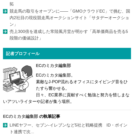
拓
競走馬の取引をオープンに――「GMOクラウドEC」で挑む、国
内2社目の現役競走馬オークションサイト「サタデーオークショ
ン」
売上300倍を達成した常陸風月堂が明かす「高単価商品を売る5
段階の価値設計」
記者プロフィール
ECのミカタ編集部
ECのミカタ編集部。
素敵なJ-POP流れるオフィスにタイピング音をひ
たすら響かせる。
日々、EC業界に貢献すべく勉強と努力を惜しまな
いアツいライターや記者が集う場所。
ECのミカタ編集部
の執筆記事
LINEヤフー、セブン-イレブンなど5社と戦略提携 ID・ポイン
ト連携で次...