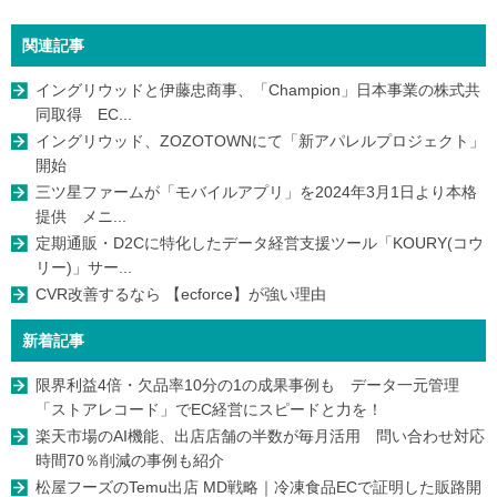
関連記事
イングリウッドと伊藤忠商事、「Champion」日本事業の株式共
同取得 EC...
イングリウッド、ZOZOTOWNにて「新アパレルプロジェクト」
開始
三ツ星ファームが「モバイルアプリ」を2024年3月1日より本格
提供 メニ...
定期通販・D2Cに特化したデータ経営支援ツール「KOURY(コウ
リー)」サー...
CVR改善するなら 【ecforce】が強い理由
新着記事
限界利益4倍・欠品率10分の1の成果事例も データ一元管理
「ストアレコード」でEC経営にスピードと力を！
楽天市場のAI機能、出店店舗の半数が毎月活用 問い合わせ対応
時間70％削減の事例も紹介
松屋フーズのTemu出店 MD戦略｜冷凍食品ECで証明した販路開