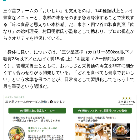
三ツ星ファームの「おいしい」を支えるのは、140種類以上という
豊富なメニューと、素材の味をそのまま急速冷凍することで実現す
る「冷凍食品と思えない本格感」だ。東京・四ツ谷の和食割烹「鈴
なり」の総料理長、村田明彦氏が監修として携わり、プロの視点か
らクオリティを担保している。
「身体に良い」については、“三ツ星基準（カロリー350kcal以下／
糖質25g以下／たんぱく質15g以上）”を設定（※一部商品を除
く）。管理栄養士とともに、おいしさと栄養価の両立を非常に細か
くすり合わせながら開発している。「どれを食べても健康でおいし
い」という水準を保つことが、日常食として習慣化してもらう上で
最も重要という認識だ。