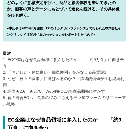
どのように意思決定を行い、商品と顧客体験を磨いてきたの
か。顧客の声とデータにもとづいて進化を続ける、その具体像
をひも解く。
●本記事は2026年3月開催「ECのミカタ カンファレンス」で行われた株式会社イ
ングリウッド 本間悠也氏のセッションをレポートしたものです
目次
1. EC企業はなぜ食品領域に参入したのか――「約9万食」に向き合
う
2. 「おいしい・体に良い・簡単便利」をかなえる品質設計
3. なぜ「日々の食事」に選ばれるのか？ 情緒的価値が生む継続利
用
4. 評価★2.6→★3.75。Web的PDCAを商品開発に生かす
5. 食の総合ECへ、食事の悩みに応える三ツ星ファームのリニューア
ル戦略
EC企業はなぜ食品領域に参入したのか――「約9
万食」に向き合う