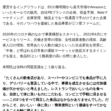
運営するイングリウッドは、ECの黎明期から楽天市場やAmazonと
いったモールでの販売、自社PBブランドの企画、収益予測、Webマ
ーケティング、在庫管理、物流までを一気通貫で手がけてきた企業
である。そのノウハウを凝縮した食品事業が三ツ星ファームだ。
2020年のコロナ禍のなかで事業構想をスタートし、2021年6月にサ
ービスをリリース。共働き世帯の増加、女性就業者数の増加、高齢
者人口の増加、世帯あたり人数の減少といった社会変化を背景に、
「中食」と呼ばれる日常食の通販マーケットが急拡大するタイミン
グを捉え、食品ECという難易度の高い分野に参入した。
本間氏は当時の問題意識をこう振り返る。
「たくさんの飲食店があり、スーパーやコンビニでも食品が手に入
り、デリバリーも普及している中で、事業を成立させるには付加価
値が欠かせないと考えました。レストランでおいしいものを食べ
る、自炊して体に良いものにこだわる、コンビニで手軽に済ませる
――この3つをすべて両立した食品はなかなかありませんでした。だ
からこそ、おいしい・体に良い・簡単便利という価値をすべてかな
えることを軸に据えました」