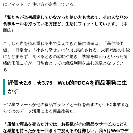
にフィットした使い方が定着している。
「私たちが当初想定していなかった使い方も含めて、その人なりの
食事ルールを持っている方ほど、生活にフィットしています」
（本
間氏）
こうした声を積み重ねる中で見えてきた提供価値は、「高付加価
値」「日常食」「小さな幸せ」の3つに集約される。栄養補給の手段
にとどまらず、食べるときの感動や驚き、季節を味わうといった情
緒的価値こそが、日常食としての継続利用を生む源泉となってい
る。
評価★2.6→★3.75。Web的PDCAを商品開発に生
かす
三ツ星ファームが他の食品ブランドと一線を画すのが、EC事業者な
らではのデータ活用による商品改善だ。
「店舗で商品を売るだけでは、お客様がその商品やサービスにどん
な感想を持ったかを一回きりで捉えるのは難しい。我々はWebでデ