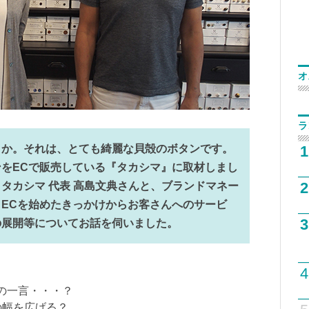
オ
ラ
1
うか。それは、とても綺麗な貝殻のボタンです。
をECで販売している『タカシマ』に取材しまし
2
タカシマ 代表 高島文典さんと、ブランドマネー
ECを始めたきっかけからお客さんへのサービ
3
の展開等についてお話を伺いました。
4
長の一言・・・？
の幅を広げる？