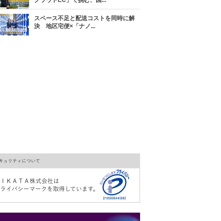
クラウドEC」で挑む、国...
スペース不足と配送コストを同時に解
決 地区宅便×「ナノ...