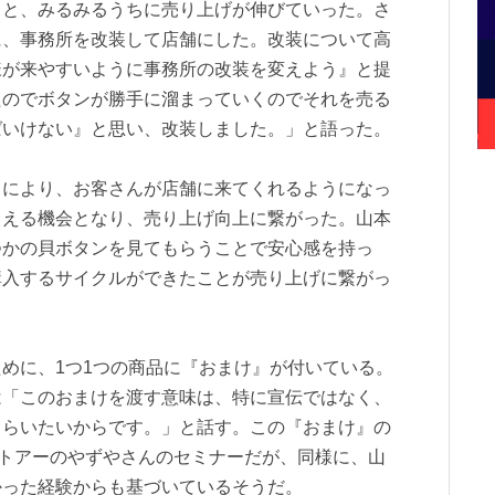
ると、みるみるうちに売り上げが伸びていった。さ
に、事務所を改装して店舗にした。改装について高
様が来やすいように事務所の改装を変えよう』と提
たのでボタンが勝手に溜まっていくのでそれを売る
ばいけない』と思い、改装しました。」と語った。
により、お客さんが店舗に来てくれるようになっ
らえる機会となり、売り上げ向上に繋がった。山本
つかの貝ボタンを見てもらうことで安心感を持っ
購入するサイクルができたことが売り上げに繋がっ
めに、1つ1つの商品に『おまけ』が付いている。
は「このおまけを渡す意味は、特に宣伝ではなく、
もらいたいからです。」と話す。この『おまけ』の
トアーのやずやさんのセミナーだが、同様に、山
かった経験からも基づいているそうだ。