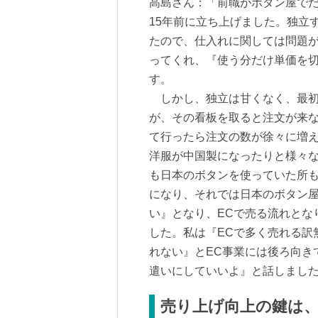
高島さん：「前職がボタン屋で
15年前に立ち上げました。独立
たので、仕入れに関しては問題
ってくれ、『使う分だけ単価を
す。
しかし、独立は甘くなく、最初
が、その看板を取ると注文が来
て行ったら注文の数が徐々に増
洋服が中国製になったりと様々
も日本のボタンを使っていた所
になり、それでは日本のボタン
い』となり、ECで売る流れとな
した。私は『ECで多く売れる訳
れない』とEC事業には後ろ向き
遣いにしていいよ』と話しまし
売り上げ向上の鍵は