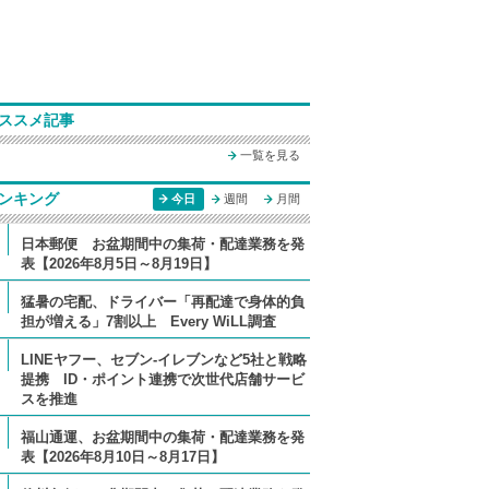
ススメ記事
一覧を見る
ンキング
今日
週間
月間
日本郵便 お盆期間中の集荷・配達業務を発
表【2026年8月5日～8月19日】
猛暑の宅配、ドライバー「再配達で身体的負
担が増える」7割以上 Every WiLL調査
LINEヤフー、セブン-イレブンなど5社と戦略
提携 ID・ポイント連携で次世代店舗サービ
スを推進
福山通運、お盆期間中の集荷・配達業務を発
表【2026年8月10日～8月17日】