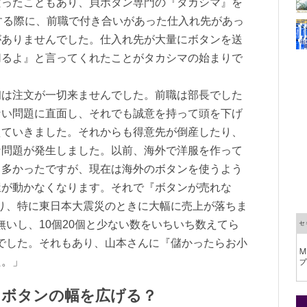
だったこともあり、貝ボタン専門の『タカシマ』を
する際に、前職で付き合いがあった仕入れ先があっ
がありませんでした。仕入れ先が大量にボタンを送
切るよ』と言ってくれたことがタカシマの始まりで
は注文が一切来ませんでした。前職は部長でした
ない問題に直面し、それでも誠意を持って頭を下げ
えていきました。それからも得意先が倒産したり、
な問題が発生しました。以前、海外で洋服を作って
も多かったですが、現在は海外のボタンを使うよう
屋が動かなくなります。それで『ボタンが売れな
り、特に東日本大震災のときに大幅に売上が落ちま
無いし、10個20個と少ない数をいちいち数えてら
でした。それもあり、山本さんに『儲かったらお小
た。」
、ボタンの幅を広げる？