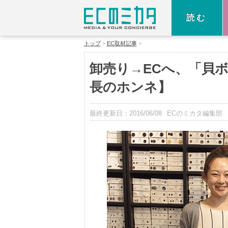
読む
トップ
EC取材記事
卸売り→ECへ、「貝
長のホンネ】
最終更新日：
2016/06/08
ECのミカタ編集部