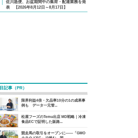
佐川急便、お盆期間中の集荷・配達業務を発
表 【2026年8月12日～8月17日】
目記事（PR）
限界利益4倍・欠品率10分の1の成果事
例も データ一元管...
松屋フーズのTemu出店 MD戦略｜冷凍
食品ECで証明した販路...
競走馬の取引をオープンに――「GMO