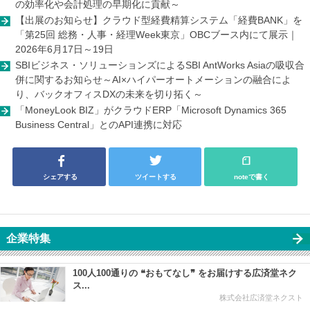
の効率化や会計処理の早期化に貢献～
【出展のお知らせ】クラウド型経費精算システム「経費BANK」を
「第25回 総務・人事・経理Week東京」OBCブース内にて展示｜
2026年6月17日～19日
SBIビジネス・ソリューションズによるSBI AntWorks Asiaの吸収合
併に関するお知らせ～AI×ハイパーオートメーションの融合によ
り、バックオフィスDXの未来を切り拓く～
「MoneyLook BIZ」がクラウドERP「Microsoft Dynamics 365
Business Central」とのAPI連携に対応
シェアする
ツイートする
noteで書く
企業特集
100人100通りの ❝おもてなし❞ をお届けする広済堂ネク
ス...
株式会社広済堂ネクスト