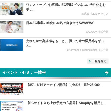
ワンストップでお客様のEC/通販ビジネスの活性化をお
手伝...
株式会社エルテックス
日本EC事業の進化に本気で向き合うSAVAWAY
SAVAWAY株式会社
売れた時の高揚感をもっと。 買った時の満足感をずっ
と。
Performance Technologies株式会社
一覧を見る
イベント・セミナー情報
【8/7～8/16アーカイブ配信】＼全8社・累計25,000...
【ECサイト立ち上げ予定の方必見】Shopifyを活用し...