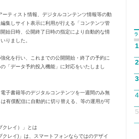
新着情報やアーティスト情報、デジタルコンテンツ情報等の動
・編集しサイト表示に利用が行える「コンテンツ管
開開始日時、公開終了日時の指定により自動的な情
ラ
まいりました。
1
の強化を行い、これまでの公開開始・終了の予約に
2
めの「データ予約投入機能」に対応をいたしまし
3
て電子書籍等のデジタルコンテンツを一週間のみ無
4
らは有償配信に自動的に切り替える、等の運用が可
5
ポンシブクレイ）」とは
スポンシブクレイ)」は、スマートフォンならではのデザイ