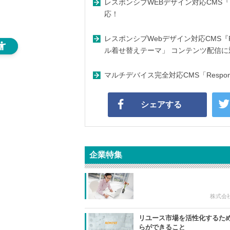
レスポンシブWEBデザイン対応CMS『Res
応！
レスポンシブWebデザイン対応CMS『Re
ル着せ替えテーマ」 コンテンツ配信に
マルチデバイス完全対応CMS「Responsi
シェアする
企業特集
株式会
リユース市場を活性化するた
らができること