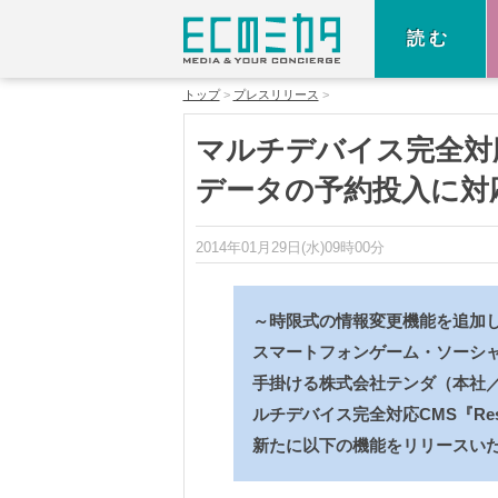
読む
トップ
プレスリリース
マルチデバイス完全対応CM
データの予約投入に対
2014年01月29日(水)09時00分
～時限式の情報変更機能を追加
スマートフォンゲーム・ソーシ
手掛ける株式会社テンダ（本社／
ルチデバイス完全対応CMS『Resp
新たに以下の機能をリリースい