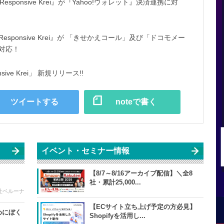
ponsive Krei』が『Yahoo!ウォレット』決済連携に対
sponsive Krei』が 「きせかえコール」及び「ドコモメー
対応！
ve Krei」 新規リリース!!
ツイートする
noteで書く
イベント・セミナー情報
【8/7～8/16アーカイブ配信】＼全8
社・累計25,000...
社ベルーナ
【ECサイト立ち上げ予定の方必見】
めにぼく
Shopifyを活用し...