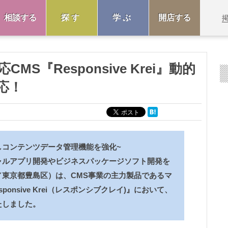
相談する
探す
学ぶ
開店する
S『Responsive Krei』動的
応！
しコンテンツデータ管理機能を強化~
ャルアプリ開発やビジネスパッケージソフト開発を
東京都豊島区）は、CMS事業の主力製品であるマ
onsive Krei（レスポンシブクレイ)』において、
たしました。