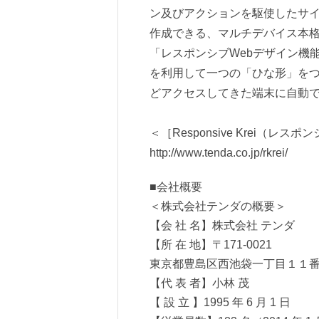
ン及びアクションを駆使したサイ
作成できる、マルチデバイス本格
「レスポンシブWebデザイン機
を利用して一つの「ひな形」をつ
どアクセスしてきた端末に自動
＜［Responsive Krei（レ
http://www.tenda.co.jp/rkrei/
■会社概要
＜株式会社テンダの概要＞
【会 社 名】株式会社 テンダ
【所 在 地】〒171-0021
東京都豊島区西池袋一丁目１１番
【代 表 者】小林 茂
【 設 立 】1995 年 6 月 1 日