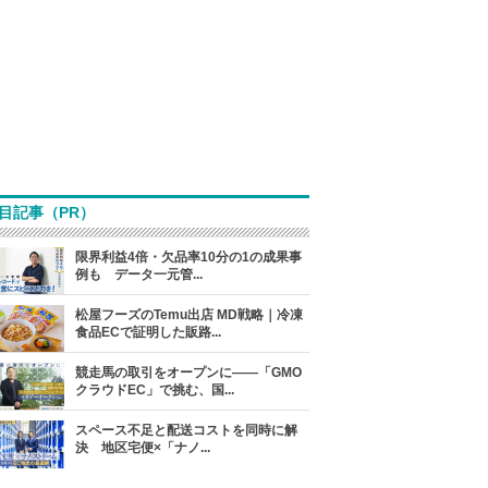
目記事（PR）
限界利益4倍・欠品率10分の1の成果事
例も データ一元管...
松屋フーズのTemu出店 MD戦略｜冷凍
食品ECで証明した販路...
競走馬の取引をオープンに――「GMO
クラウドEC」で挑む、国...
スペース不足と配送コストを同時に解
決 地区宅便×「ナノ...